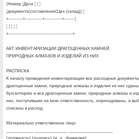
¦Номер ¦Дата ¦ ¦ ¦
¦документа¦составления¦Цех (склад)¦ ¦
+---------+-----------+-----------+-------¦
¦ ¦ ¦ ¦ ¦
+-----------------------------------------+
АКТ ИНВЕНТАРИЗАЦИИ ДРАГОЦЕННЫХ КАМНЕЙ,
ПРИРОДНЫХ АЛМАЗОВ И ИЗДЕЛИЙ ИЗ НИХ
РАСПИСКА
К началу проведения инвентаризации все расходные документы
драгоценные камни, природные алмазы и изделия из них сданы
бухгалтерию и все драгоценные камни, природные алмазы и из
них, поступившие на мою ответственность, оприходованы, а в
списаны в расход.
Материально ответственное лицо
___________ _____________ __________________
(должность) (подпись) (и.,о., фамилия)