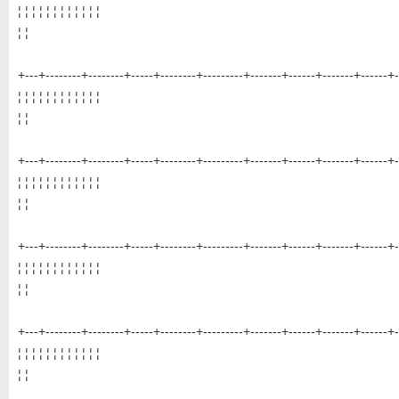
¦ ¦ ¦ ¦ ¦ ¦ ¦ ¦ ¦ ¦ ¦ ¦
¦ ¦
+---+--------+--------+-----+--------+---------+-------+------+-------+------+-
¦ ¦ ¦ ¦ ¦ ¦ ¦ ¦ ¦ ¦ ¦ ¦
¦ ¦
+---+--------+--------+-----+--------+---------+-------+------+-------+------+-
¦ ¦ ¦ ¦ ¦ ¦ ¦ ¦ ¦ ¦ ¦ ¦
¦ ¦
+---+--------+--------+-----+--------+---------+-------+------+-------+------+-
¦ ¦ ¦ ¦ ¦ ¦ ¦ ¦ ¦ ¦ ¦ ¦
¦ ¦
+---+--------+--------+-----+--------+---------+-------+------+-------+------+-
¦ ¦ ¦ ¦ ¦ ¦ ¦ ¦ ¦ ¦ ¦ ¦
¦ ¦