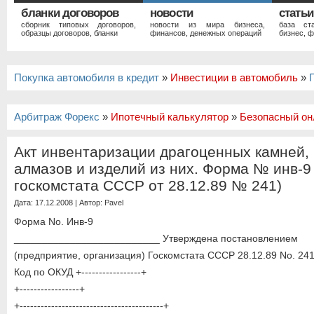
бланки договоров
новости
статьи
сборник типовых договоров,
новости из мира бизнеса,
база ст
образцы договоров, бланки
финансов, денежных операций
бизнес, ф
Покупка автомобиля в кредит
»
Инвестиции в автомобиль
»
Арбитраж Форекс
»
Ипотечный калькулятор
»
Безопасный он
Акт инвентаризации драгоценных камней,
алмазов и изделий из них. Форма № инв-9
госкомстата СССР от 28.12.89 № 241)
Дата: 17.12.2008 | Автор:
Pavel
Форма No. Инв-9
__________________________ Утверждена постановлением
(предприятие, организация) Госкомстата СССР 28.12.89 No. 24
Код по ОКУД +-----------------+
+-----------------+
+-----------------------------------------+