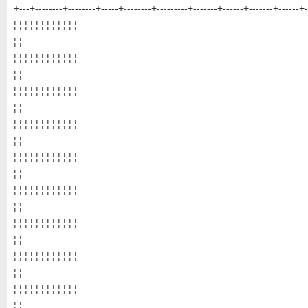
+---+--------+--------+-----+--------+---------+-------+------+-------+------+-
¦ ¦ ¦ ¦ ¦ ¦ ¦ ¦ ¦ ¦ ¦ ¦
¦ ¦
¦ ¦ ¦ ¦ ¦ ¦ ¦ ¦ ¦ ¦ ¦ ¦
¦ ¦
¦ ¦ ¦ ¦ ¦ ¦ ¦ ¦ ¦ ¦ ¦ ¦
¦ ¦
¦ ¦ ¦ ¦ ¦ ¦ ¦ ¦ ¦ ¦ ¦ ¦
¦ ¦
¦ ¦ ¦ ¦ ¦ ¦ ¦ ¦ ¦ ¦ ¦ ¦
¦ ¦
¦ ¦ ¦ ¦ ¦ ¦ ¦ ¦ ¦ ¦ ¦ ¦
¦ ¦
¦ ¦ ¦ ¦ ¦ ¦ ¦ ¦ ¦ ¦ ¦ ¦
¦ ¦
¦ ¦ ¦ ¦ ¦ ¦ ¦ ¦ ¦ ¦ ¦ ¦
¦ ¦
¦ ¦ ¦ ¦ ¦ ¦ ¦ ¦ ¦ ¦ ¦ ¦
¦ ¦