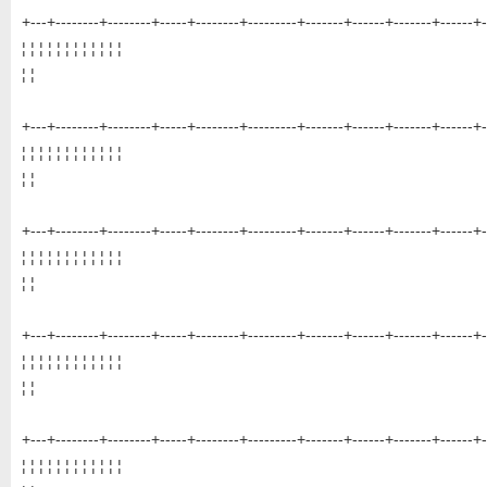
+---+--------+--------+-----+--------+---------+-------+------+-------+------+-
¦ ¦ ¦ ¦ ¦ ¦ ¦ ¦ ¦ ¦ ¦ ¦
¦ ¦
+---+--------+--------+-----+--------+---------+-------+------+-------+------+-
¦ ¦ ¦ ¦ ¦ ¦ ¦ ¦ ¦ ¦ ¦ ¦
¦ ¦
+---+--------+--------+-----+--------+---------+-------+------+-------+------+-
¦ ¦ ¦ ¦ ¦ ¦ ¦ ¦ ¦ ¦ ¦ ¦
¦ ¦
+---+--------+--------+-----+--------+---------+-------+------+-------+------+-
¦ ¦ ¦ ¦ ¦ ¦ ¦ ¦ ¦ ¦ ¦ ¦
¦ ¦
+---+--------+--------+-----+--------+---------+-------+------+-------+------+-
¦ ¦ ¦ ¦ ¦ ¦ ¦ ¦ ¦ ¦ ¦ ¦