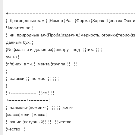
+-----------------------------------------------------------------------------------
¦ ¦Драгоценные кам-¦ ¦Номер ¦Раз- ¦Форма ¦Харак-¦Цена за¦Факти
Числится по ¦
¦ ¦ни, природные ал-¦Проба¦изделия,¦мерность,¦огранки¦терис-¦ка
данным бух. ¦
¦No.¦мазы и изделия из¦ ¦инстру- ¦под- ¦ ¦тика ¦ ¦ ¦
учета ¦
¦п/п¦них, в т.ч. ¦ ¦мента ¦группа ¦ ¦ ¦ ¦ ¦
¦
¦ ¦вставки ¦ ¦ ¦по мас- ¦ ¦ ¦ ¦ ¦
¦
¦ +-----------------¦ ¦ ¦се ¦ ¦ ¦
+------------+-------------¦
¦ ¦наимено-¦номенк- ¦ ¦ ¦ ¦ ¦ ¦ ¦коли-
¦масса¦коли- ¦масса¦
¦ ¦вание ¦латурный¦ ¦ ¦ ¦ ¦ ¦ ¦чество¦
¦чество ¦ ¦