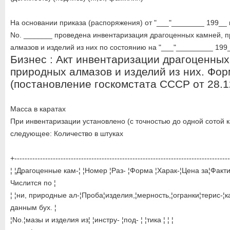
На основании приказа (распоряжения) от "___"________ 199__ г
No. _______ проведена инвентаризация драгоценных камней, 
алмазов и изделий из них по состоянию на "___"_________ 199_
Бизнес : Акт инвентаризации драгоценных
природных алмазов и изделий из них. Фо
(постановление госкомстата СССР от 28.1
Масса в каратах
При инвентаризации установлено (с точностью до одной сотой к
следующее: Количество в штуках
+-----------------------------------------------------------------------------------
¦ ¦Драгоценные кам-¦ ¦Номер ¦Раз- ¦Форма ¦Харак-¦Цена за¦Факти
Числится по ¦
¦ ¦ни, природные ал-¦Проба¦изделия,¦мерность,¦огранки¦терис-¦ка
данным бух. ¦
¦No.¦мазы и изделия из¦ ¦инстру- ¦под- ¦ ¦тика ¦ ¦ ¦