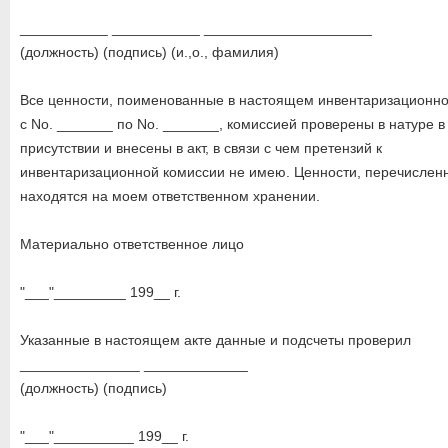
___________ ___________ _____________________
(должность) (подпись) (и.,о., фамилия)
Все ценности, поименованные в настоящем инвентаризационно
с No. _______ по No. _______, комиссией проверены в натуре 
присутствии и внесены в акт, в связи с чем претензий к
инвентаризационной комиссии не имею. Ценности, перечисленн
находятся на моем ответственном хранении.
Материально ответственное лицо
"___"_________ 199__ г.
Указанные в настоящем акте данные и подсчеты проверил
_______________ _____________
(должность) (подпись)
"___"__________ 199__ г.