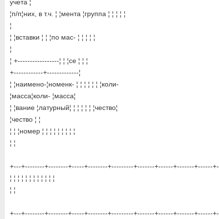
учета ¦
¦п/п¦них, в т.ч. ¦ ¦мента ¦группа ¦ ¦ ¦ ¦ ¦
¦
¦ ¦вставки ¦ ¦ ¦по мас- ¦ ¦ ¦ ¦ ¦
¦
¦ +-----------------¦ ¦ ¦се ¦ ¦ ¦
+------------+-------------¦
¦ ¦наимено-¦номенк- ¦ ¦ ¦ ¦ ¦ ¦ ¦коли-
¦масса¦коли- ¦масса¦
¦ ¦вание ¦латурный¦ ¦ ¦ ¦ ¦ ¦ ¦чество¦
¦чество ¦ ¦
¦ ¦ ¦номер ¦ ¦ ¦ ¦ ¦ ¦ ¦ ¦ ¦
¦ ¦
+---+--------+--------+-----+--------+---------+-------+------+-------+------+-
¦ ¦ ¦ ¦ ¦ ¦ ¦ ¦ ¦ ¦ ¦ ¦
¦ ¦
+---+--------+--------+-----+--------+---------+-------+------+-------+------+-