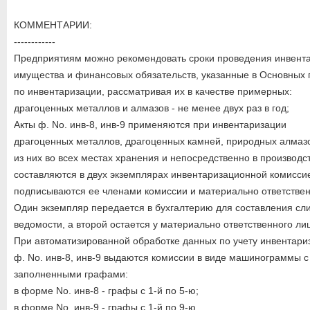
КОММЕНТАРИИ:
------------
Предприятиям можно рекомендовать сроки проведения инвент
имущества и финансовых обязательств, указанные в Основных
по инвентаризации, рассматривая их в качестве примерных:
драгоценных металлов и алмазов - не менее двух раз в год;
Акты ф. No. инв-8, инв-9 применяются при инвентаризации
драгоценных металлов, драгоценных камней, природных алмазо
из них во всех местах хранения и непосредственно в производст
составляются в двух экземплярах инвентаризационной комисси
подписываются ее членами комиссии и материально ответстве
Один экземпляр передается в бухгалтерию для составления сл
ведомости, а второй остается у материально ответственного ли
При автоматизированной обработке данных по учету инвентари
ф. No. инв-8, инв-9 выдаются комиссии в виде машинограммы с
заполненными графами:
в форме No. инв-8 - графы с 1-й по 5-ю;
в форме No. инв-9 - графы с 1-й по 9-ю.