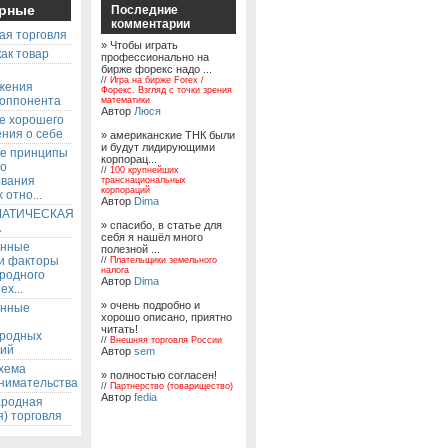
рные
Последние
комментарии
ая торговля
» Чтобы играть
ак товар
профессионально на
бирже форекс надо ...
ы
//
Игра на бирже Forex /
жения
Форекс. Взгляд с точки зрения
 оппонента
математики
Автор
Люся
е хорошего
ния о себе
» американские ТНК были
и будут лидирующими
е принципы
корпорац...
го
//
100 крупнейших
ования
транснациональных
корпораций
 отно...
Автор
Dima
АТИЧЕСКАЯ
» спасибо, в статье для
А
себя я нашёл много
енные
полезной ...
 и факторы
//
Плательщики земельного
налога
родного
Автор
Dima
ех...
» очень подробно и
енные
хорошо описано, приятно
читать!
родных
//
Внешняя торговля России
ий
Автор
sem
хема
» полностью согласен!
нимательства
//
Партнерство (товарищество)
Автор
fedia
родная
) торговля