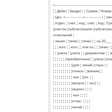
+---------------------------------------------
¦ ¦ Дебет ¦ Кредит ¦ ¦ Сумма ¦ Номер
¦ Цех, +--------------+--------------¦ ¦ и
¦ отдел, ¦ счет, ¦ код ¦ счет, ¦ код ¦ 
¦участок,¦субсчет¦анали-¦субсчет¦
отчислений ¦
¦ линия ¦ ¦тичес-¦ ¦тичес-¦ ¦ на 20___
¦ ¦ ¦ кого ¦ ¦ кого ¦ ¦ или по ¦ ¦ ¦тичес-
¦ ¦ ¦учета ¦ ¦учета ¦ ¦ документам ¦ 
¦ ¦ ¦ ¦ ¦ ¦ ¦приобретения¦ ¦ ¦учета ¦отч
¦ ¦ ¦ ¦ ¦ ¦ ¦ ¦ ¦ ¦(для ¦ лений ¦стано-¦ ¦
¦ ¦ ¦ ¦ ¦ ¦ ¦ ¦ ¦ ¦отнесе-¦ ¦вление¦ ¦
¦ ¦ ¦ ¦ ¦ ¦ ¦ ¦ ¦ ¦ ния ¦ ¦(из- ¦ ¦
¦ ¦ ¦ ¦ ¦ ¦ ¦ ¦ ¦ ¦аморти-¦ ¦ нос) ¦ ¦
¦ ¦ ¦ ¦ ¦ ¦ ¦ ¦ ¦ ¦зацион-¦ ¦ ¦ ¦
¦ ¦ ¦ ¦ ¦ ¦ ¦ ¦ ¦ ¦ ных ¦ ¦ ¦ ¦
¦ ¦ ¦ ¦ ¦ ¦ ¦ ¦ ¦ ¦отчис- ¦ ¦ ¦ ¦
¦ ¦ ¦ ¦ ¦ ¦ ¦ ¦ ¦ ¦лений ¦ ¦ ¦ ¦