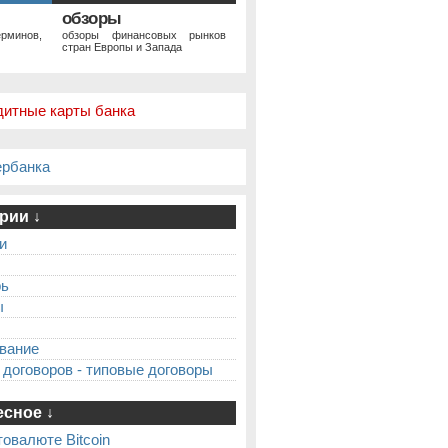
обзоры
рминов,
обзоры финансовых рынков
стран Европы и Запада
дитные карты банка
ербанка
рии ↓
и
рь
ы
вание
 договоров - типовые договоры
сное ↓
товалюте Bitcoin