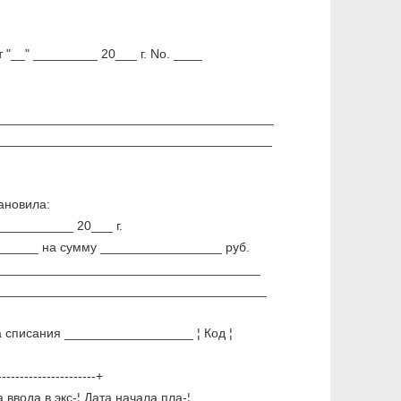
от "__" _________ 20___ г. No. ____
_______________________________________
_______________________________________
ановила:
___________ 20___ г.
______ на сумму _________________ руб.
_______________________________________
 ______________________________________
а списания __________________ ¦ Код ¦
----------------------+
 ввода в экс-¦ Дата начала пла-¦