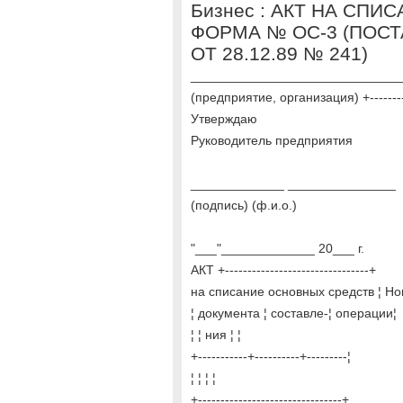
Бизнес : АКТ НА СП
ФОРМА № ОС-3 (ПОС
ОТ 28.12.89 № 241)
_______________________________
(предприятие, организация) +--------
Утверждаю
Руководитель предприятия
_____________ _______________
(подпись) (ф.и.о.)
"___"_____________ 20___ г.
АКТ +--------------------------------+
на списание основных средств ¦ Ном
¦ документа ¦ составле-¦ операции¦
¦ ¦ ния ¦ ¦
+-----------+----------+---------¦
¦ ¦ ¦ ¦
+--------------------------------+