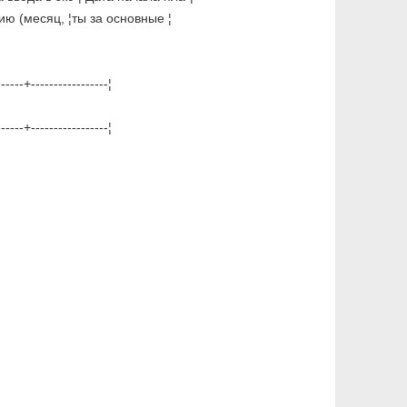
ацию (месяц, ¦ты за основные ¦
-----+-----------------¦
-----+-----------------¦