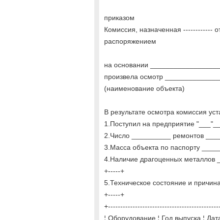
приказом
Комиссия, назначенная ------------ 
распоряжением
на основании _________________
произвела осмотр _____________
(наименование объекта)
В результате осмотра комиссия уст
1.Поступил на предприятие "___"_
2.Число __________ ремонтов ___
3.Масса объекта по паспорту __
4.Наличие драгоценных металлов
+-----+
5.Техническое состояние и причин
+-----+
+---------------------------------------------
¦ Оборудование ¦ Год выпуска ¦ Дата