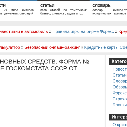
сти
статьи
словарь
и из мира бизнеса,
база статей по тематикам:
словарь бизнес-те
в, денежных операций
бизнес, финансы, аудит и т.д.
юридических терминов
нвестиции в автомобиль
»
Правила игры на бирже Форекс
»
Кре
лькулятор
»
Безопасный онлайн-банкинг
»
Кредитные карты Сб
СНОВНЫХ СРЕДСТВ. ФОРМА №
Катего
Е ГОСКОМСТАТА СССР ОТ
Новост
Статьи
Слова
Обзор
Форекс
Страхо
Бланки
Интере
О крип