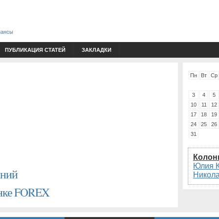
нансы
ПУБЛИКАЦИЯ СТАТЕЙ
ЗАКЛАДКИ
Пн
Вт
Ср
3
4
5
10
11
12
17
18
19
24
25
26
31
Колон
Юлия 
аний
Никол
ынке FOREX