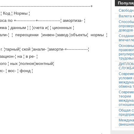
Популя
-------------------------------------------------------------+
Свободн
 ¦ Код ¦ Нормы ¦
Валюта к
зноса по +-------------+---------------¦ амортиза- ¦
Способ
опровер
Сумма ¦ данным ¦ ¦ ¦счета и¦ ¦ ционнных ¦
доводов
анали-¦ ¦ переоценки ¦инвен-¦завод-¦объекты¦ нормы ¦
Создани
впечатле
Основны
 г. ¦тарный¦ ской ¦анали- ¦аморти-+--------------¦
правово
регулир
 ¦зацион-¦ на ¦ в ре- ¦
трудовых
¦ ¦кого ¦ ных ¦полное¦монтный¦
ДИПЛОМ
СЛУЖБ
ис- ¦ вос- ¦ фонд ¦
Соврем
условия
междуна
обмена т
Соврем
теории
междуна
отношен
Общая с
предпри
Междуна
(внешняя