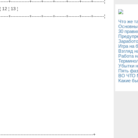
-----+------------+------+------+-------+-------+------+-------¦
 ¦ 12 ¦ 13 ¦
-----+------------+------+------+-------+-------+------+-------¦
Что же т
Основны
30 прави
Предупре
Заработо
Игра на 
Взгляд н
Работа н
Терминол
Убытки н
Пять фаз
ВО ЧТО
Какие бы
-------------------------------------------------------------+