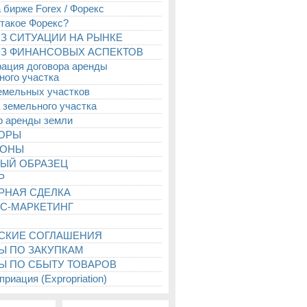
 бирже Forex / Форекс
 такое Форекс?
З СИТУАЦИИ НА РЫНКЕ
З ФИНАНСОВЫХ АСПЕКТОВ
рация договора аренды
ного участка
емельных участков
 земельного участка
р аренды земли
ТОРЫ
ИОНЫ
ЫЙ ОБРАЗЕЦ
Р
РНАЯ СДЕЛКА
С-МАРКЕТИНГ
СКИЕ СОГЛАШЕНИЯ
Ы ПО ЗАКУПКАМ
Ы ПО СБЫТУ ТОВАРОВ
риация (Expropriation)