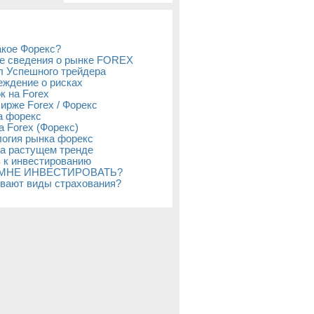
акое Форекс?
е сведения о рынке FOREX
л Успешного трейдера
ждение о рисках
к на Forex
бирже Forex / Форекс
а форекс
а Forex (Форекс)
огия рынка форекс
а растущем тренде
 к инвестированию
 МНЕ ИНВЕСТИРОВАТЬ?
вают виды страхования?