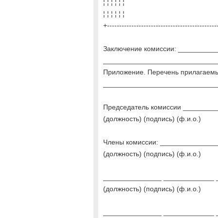
¦ ¦ ¦ ¦ ¦ ¦
¦ ¦ ¦ ¦ ¦ ¦
+---------------------------------------------
Заключение комиссии: _________
_____________________________
Приложение. Перечень прилагаем
_____________________________
Председатель комиссии ________
(должность) (подпись) (ф.и.о.)
Члены комиссии: ______________
(должность) (подпись) (ф.и.о.)
_______________ _____________ 
(должность) (подпись) (ф.и.о.)
_______________ _____________ 