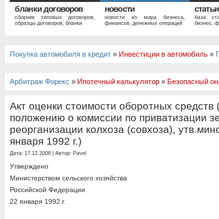
бланки договоров
новости
статьи
сборник типовых договоров,
новости из мира бизнеса,
база ст
образцы договоров, бланки
финансов, денежных операций
бизнес, ф
Покупка автомобиля в кредит
»
Инвестиции в автомобиль
»
Арбитраж Форекс
»
Ипотечный калькулятор
»
Безопасный он
Акт оценки стоимости оборотных средств 
положению о комиссии по приватизации з
реорганизации колхоза (совхоза), утв.ми
января 1992 г.)
Дата: 17.12.2008 | Автор:
Pavel
Утверждено
Министерством сельского хозяйства
Российской Федерации
22 января 1992 г.