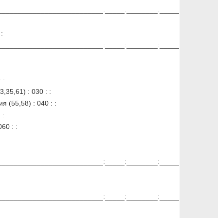
__________________________:_____:________:_____
:
__________________________:_____:________:_____
 :
35,61) : 030 : :
(55,58) : 040 : :
 :
: 060 : :
__________________________:_____:________:_____
__________________________:_____:________:_____