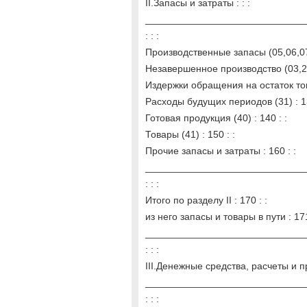
II.Запасы и затраты : : :
______________________________
: : :
Производственные запасы (05,06,07,
Незавершенное производство (03,20,
Издержки обращения на остаток това
Расходы будущих периодов (31) : 13
Готовая продукция (40) : 140 : :
Товары (41) : 150 : :
Прочие запасы и затраты : 160 : :
______________________________
: : :
Итого по разделу II : 170 : :
из него запасы и товары в пути : 171
______________________________
: : :
III.Денежные средства, расчеты и пр
______________________________
: : :