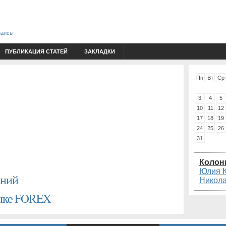
нансы
ПУБЛИКАЦИЯ СТАТЕЙ
ЗАКЛАДКИ
Пн
Вт
Ср
3
4
5
10
11
12
17
18
19
24
25
26
31
Колон
Юлия 
аний
Никол
ынке FOREX