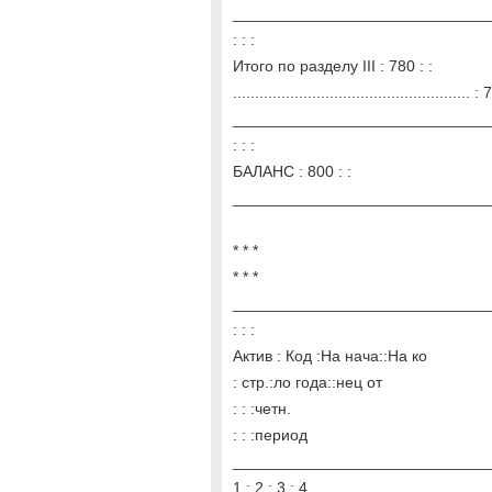
______________________________
: : :
Итого по разделу III : 780 : :
...................................................... :
______________________________
: : :
БАЛАНС : 800 : :
______________________________
* * *
* * *
_____________________________
: : :
Актив : Код :На нача::На ко
: стр.:ло года::нец от
: : :четн.
: : :период
______________________________
1 : 2 : 3 : 4