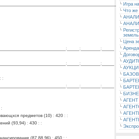
________________________________________________
Игра на
Что же
АНАЛИ
АНАЛИ
Регист
земель
Цена з
Аренда
__________________________:_____:________:_____
Догово
АУДИ
__________________________:_____:________:_____
АУКЦ
БАЗОВ
 :
БАРТЕ
__________________________:_____:________:_____
БАРТЕ
БИЗНЕ
АГЕНТ
АГЕНТ
 :
АГЕНТ
ающхся предметов (10) : 420 : :
АГЕНТ
ий (93,94) : 430 : :
Экспроп
нсирование (87,88,96) : 450 : :