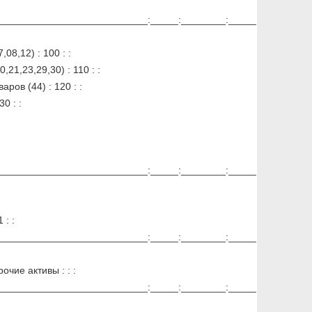
__________________________:_____:________:_____
08,12) : 100 : :
21,23,29,30) : 110 : :
ров (44) : 120 : :
0 : :
__________________________:_____:________:_____
 : :
__________________________:_____:________:_____
очие активы : : :
__________________________:_____:________:_____