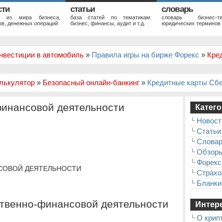
сти
статьи
словарь
и из мира бизнеса,
база статей по тематикам:
словарь бизнес-те
в, денежных операций
бизнес, финансы, аудит и т.д.
юридических терминов
нвестиции в автомобиль
»
Правила игры на бирже Форекс
»
Кре
лькулятор
»
Безопасный онлайн-банкинг
»
Кредитные карты Сб
финансовой деятельности
Катего
Новост
Статьи
Слова
Обзор
Форекс
СОВОЙ ДЕЯТЕЛЬНОСТИ
Страхо
Бланки
ственно-финансовой деятельности
Интере
О крип