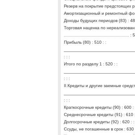
Резерв на покрытие предстоящих рас
Амортизационный и ремонтный фонд 
Доходы будущих периодов (83) : 480
Торговая наценка по нереализованн
...................................................... :
Прибыль (80) : 510 : :
______________________________
: : :
Итого по разделу 1 : 520 : :
______________________________
: : :
II.Кредиты и другие заемные средств
______________________________
: : :
Краткосрочные кредиты (90) : 600 : 
Среднесрочные кредиты (91) : 610 :
Долгосрочные кредиты (92) : 620 : :
Ссуды, не погашенные в срок : 630 :