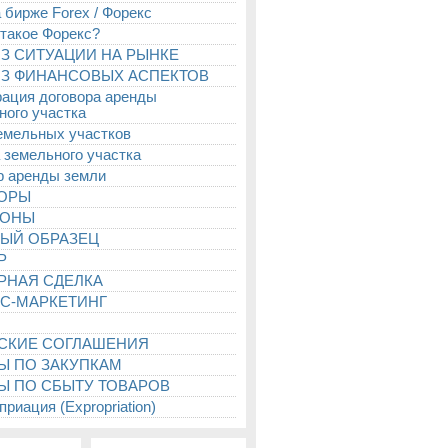
 бирже Forex / Форекс
 такое Форекс?
З СИТУАЦИИ НА РЫНКЕ
З ФИНАНСОВЫХ АСПЕКТОВ
рация договора аренды
ного участка
емельных участков
 земельного участка
р аренды земли
ТОРЫ
ИОНЫ
ЫЙ ОБРАЗЕЦ
Р
РНАЯ СДЕЛКА
С-МАРКЕТИНГ
СКИЕ СОГЛАШЕНИЯ
Ы ПО ЗАКУПКАМ
Ы ПО СБЫТУ ТОВАРОВ
риация (Expropriation)