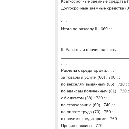
Краткосрочные заемные средства (95
Долгосрочные заемные средства (95)
______________________________
: : :
Итого по разделу II : 660 : :
______________________________
: : :
III.Расчеты и прочие пассивы : : :
______________________________
: : :
Расчеты с кредиторами: : : :
за товары и услуги (60) : 700 : :
по векселям выданным (66) : 710 : 
по авансам полученным (61) : 720 :
с бюджетом (68) : 730 : :
по страхованию (69) : 740 : :
по оплате труда (70) : 750 : :
с прочими кредиторами : 760 : :
Прочие пассивы : 770 : :