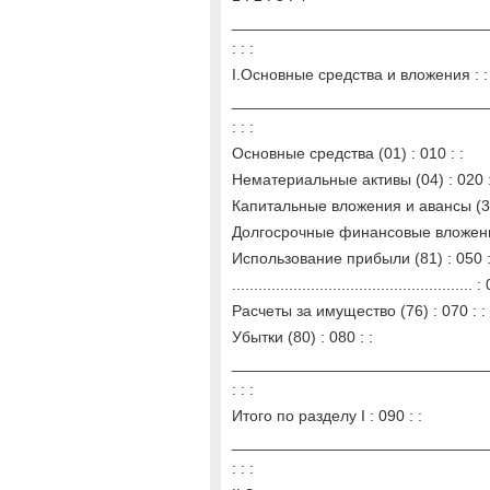
______________________________
: : :
I.Основные средства и вложения : : 
______________________________
: : :
Основные средства (01) : 010 : :
Нематериальные активы (04) : 020 :
Капитальные вложения и авансы (33,
Долгосрочные финансовые вложения 
Использование прибыли (81) : 050 :
....................................................... 
Расчеты за имущество (76) : 070 : :
Убытки (80) : 080 : :
______________________________
: : :
Итого по разделу I : 090 : :
______________________________
: : :