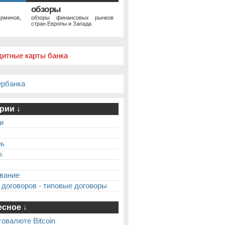
обзоры
рминов,
обзоры финансовых рынков
стран Европы и Запада
дитные карты банка
ербанка
рии ↓
и
рь
ы
вание
 договоров - типовые договоры
сное ↓
товалюте Bitcoin