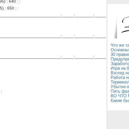
) : 640 : :
 : 650 : :
__________________________:_____:________:_____
__________________________:_____:________:_____
Что же т
Основны
30 прави
__________________________:_____:________:_____
Предупре
Заработо
Игра на 
Взгляд н
Работа н
Терминол
:
Убытки н
 :
Пять фаз
ВО ЧТО
Какие бы