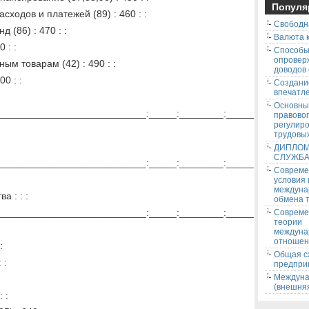
Популя
ходов и платежей (89) : 460 : :
Свободн
(86) : 470 : :
Валюта к
 : :
Способ
опровер
ым товарам (42) : 490 : :
доводов
 500 : :
Создани
впечатле
Основны
__________________________:_____:________:_____
правово
регулир
трудовых
ДИПЛОМ
СЛУЖБ
__________________________:_____:________:_____
Соврем
условия
междуна
а : : :
обмена т
__________________________:_____:________:_____
Соврем
теории
междуна
отношен
:
Общая с
 :
предпри
Междуна
(внешняя
 :