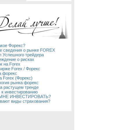
акое Форекс?
е сведения о рынке FOREX
л Успешного трейдера
ждение о рисках
к на Forex
бирже Forex / Форекс
а форекс
а Forex (Форекс)
огия рынка форекс
а растущем тренде
 к инвестированию
 МНЕ ИНВЕСТИРОВАТЬ?
вают виды страхования?