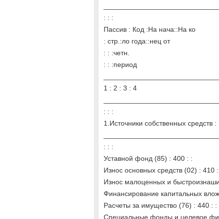
_____________________________
: : :
Пассив : Код :На нача::На ко
: стр.:ло года::нец от
: : :четн.
: : :период
______________________________
1 : 2 : 3 : 4
______________________________
: : :
1.Источники собственных средств : :
______________________________
: : :
Уставной фонд (85) : 400 : :
Износ основных средств (02) : 410 :
Износ малоценных и быстроизнашив
Финансирование капитальных вложен
Расчеты за имущество (76) : 440 : :
Специальные фонды и целевое фина