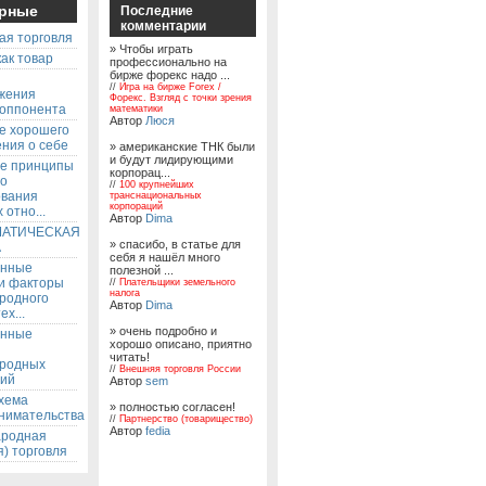
рные
Последние
комментарии
ая торговля
» Чтобы играть
ак товар
профессионально на
бирже форекс надо ...
ы
//
Игра на бирже Forex /
жения
Форекс. Взгляд с точки зрения
 оппонента
математики
Автор
Люся
е хорошего
ния о себе
» американские ТНК были
и будут лидирующими
е принципы
корпорац...
го
//
100 крупнейших
ования
транснациональных
корпораций
 отно...
Автор
Dima
АТИЧЕСКАЯ
» спасибо, в статье для
А
себя я нашёл много
енные
полезной ...
 и факторы
//
Плательщики земельного
налога
родного
Автор
Dima
ех...
» очень подробно и
енные
хорошо описано, приятно
читать!
родных
//
Внешняя торговля России
ий
Автор
sem
хема
» полностью согласен!
нимательства
//
Партнерство (товарищество)
Автор
fedia
родная
) торговля