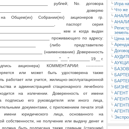
______________________ рублей; Nо. договора
Игра на
Что же
_______________________________ доверяю
АНАЛИ
на Общем(их) Собрании(ях) акционеров гр.
АНАЛИ
___________________________, паспорт серия
Регист
___________________________ кем и когда выдан
земель
______________________ проживающего по адресу:
Цена з
Аренда
____________________ (либо представителю
Догово
___________________ (наименование) Доверенность
АУДИ
_________________________ "___"_________ 19__ г.
АУКЦ
одпись акционера) КОММЕНТАРИИ: ------------
БАЗОВ
веряется или может быть удостоверена также
БАРТЕ
ель работает или учится, жилищно-эксплуатационной
БАРТЕ
льства и администрацией стационарного лечебного
БИЗНЕ
АГЕНТ
ходится на излечении. Доверенность от имени
АГЕНТ
а подписью его руководителя или иного лица,
АГЕНТ
дительными документами, с приложением печати этой
АГЕНТ
от имени юридического лица, основанного на
Экспроп
ой собственности, не получение или выдачу денег и
 должна быть подписана также главным (старшим)