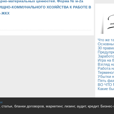
арно-материальных ценностей. Форма № м-2а
ИЩНО-КОММУНАЛЬНОГО ХОЗЯЙСТВА К РАБОТЕ В
1-ЖКХ
Что же т
Основны
30 прави
Предупре
Заработо
Игра на 
Взгляд н
Работа н
Терминол
Убытки н
Пять фаз
ВО ЧТО
Какие бы
ии
и, статьи, бланки договоров, маркетинг, лизинг, аудит, кредит. Бизне