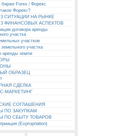
 бирже Forex / Форекс
 такое Форекс?
З СИТУАЦИИ НА РЫНКЕ
З ФИНАНСОВЫХ АСПЕКТОВ
рация договора аренды
ного участка
емельных участков
 земельного участка
р аренды земли
ТОРЫ
ИОНЫ
ЫЙ ОБРАЗЕЦ
Р
РНАЯ СДЕЛКА
С-МАРКЕТИНГ
СКИЕ СОГЛАШЕНИЯ
Ы ПО ЗАКУПКАМ
Ы ПО СБЫТУ ТОВАРОВ
риация (Expropriation)