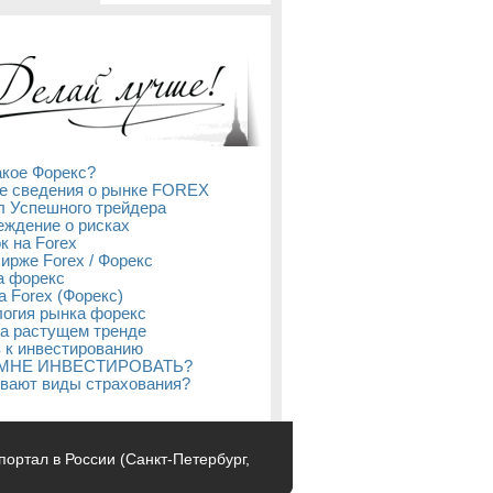
акое Форекс?
е сведения о рынке FOREX
л Успешного трейдера
ждение о рисках
к на Forex
бирже Forex / Форекс
а форекс
а Forex (Форекс)
огия рынка форекс
а растущем тренде
 к инвестированию
 МНЕ ИНВЕСТИРОВАТЬ?
вают виды страхования?
с-портал в России (Санкт-Петербург,