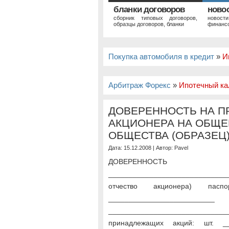
бланки договоров
ново
сборник типовых договоров,
новост
образцы договоров, бланки
финансо
Покупка автомобиля в кредит
»
И
Арбитраж Форекс
»
Ипотечный ка
ДОВЕРЕННОСТЬ НА П
АКЦИОНЕРА НА ОБЩЕ
ОБЩЕСТВА (ОБРАЗЕЦ
Дата: 15.12.2008 | Автор:
Pavel
ДОВЕР
______________________________
отчество акционера) пасп
_________________
________________________
принадлежащих акций: шт. __