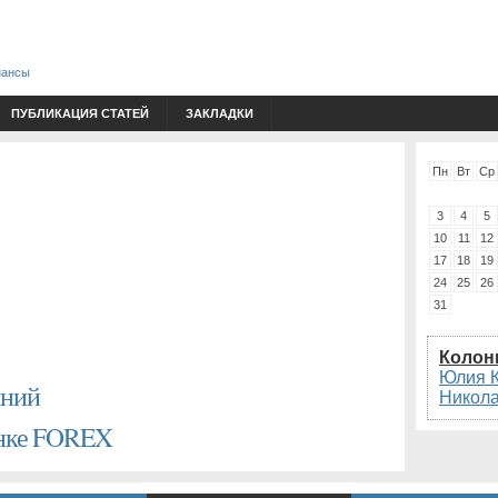
нансы
ПУБЛИКАЦИЯ СТАТЕЙ
ЗАКЛАДКИ
Пн
Вт
Ср
3
4
5
10
11
12
17
18
19
24
25
26
31
Колон
Юлия 
аний
Никол
ынке FOREX