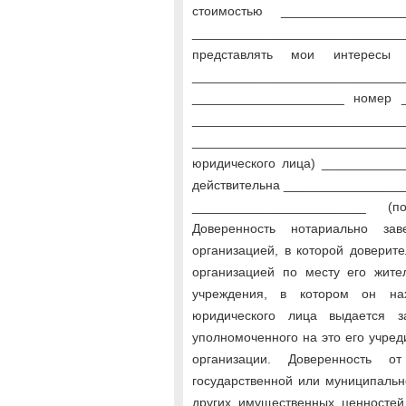
стоимостью ________________
_________________________
представлять мои интересы 
__________________________
_____________________ номер 
_____________________________
_________________________
юридического лица) ___________
действительна _________________
________________________ (п
Доверенность нотариально за
организацией, в которой доверит
организацией по месту его жите
учреждения, в котором он на
юридического лица выдается з
уполномоченного на это его учре
организации. Доверенность 
государственной или муниципальн
других имущественных ценностей