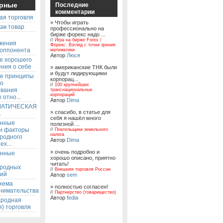
рные
Последние
комментарии
ая торговля
» Чтобы играть
ак товар
профессионально на
бирже форекс надо ...
ы
//
Игра на бирже Forex /
жения
Форекс. Взгляд с точки зрения
 оппонента
математики
Автор
Люся
е хорошего
ния о себе
» американские ТНК были
и будут лидирующими
е принципы
корпорац...
го
//
100 крупнейших
ования
транснациональных
корпораций
 отно...
Автор
Dima
АТИЧЕСКАЯ
» спасибо, в статье для
А
себя я нашёл много
енные
полезной ...
 и факторы
//
Плательщики земельного
налога
родного
Автор
Dima
ех...
» очень подробно и
енные
хорошо описано, приятно
читать!
родных
//
Внешняя торговля России
ий
Автор
sem
хема
» полностью согласен!
нимательства
//
Партнерство (товарищество)
Автор
fedia
родная
) торговля