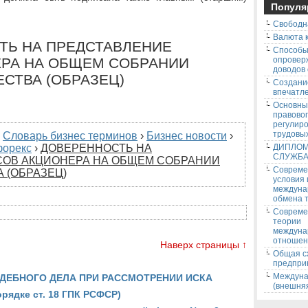
Популя
Свободн
Валюта к
СТЬ НА ПРЕДСТАВЛЕНИЕ
Способ
РА НА ОБЩЕМ СОБРАНИИ
опровер
доводов
СТВА (ОБРАЗЕЦ)
Создани
впечатле
Основны
правово
регулир
трудовых
›
Словарь бизнес терминов
›
Бизнес новости
›
форекс
›
ДОВЕРЕННОСТЬ НА
ДИПЛОМ
СЛУЖБ
СОВ АКЦИОНЕРА НА ОБЩЕМ СОБРАНИИ
Соврем
 (ОБРАЗЕЦ)
условия
междуна
обмена т
Соврем
теории
междуна
отношен
Наверх страницы ↑
Общая с
предпри
Междуна
УДЕБНОГО ДЕЛА ПРИ РАССМОТРЕНИИ ИСКА
(внешняя
орядке ст. 18 ГПК РСФСР)