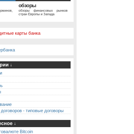
обзоры
рминов,
обзоры финансовых рынков
стран Европы и Запада
дитные карты банка
ербанка
рии ↓
и
рь
ы
вание
 договоров - типовые договоры
сное ↓
товалюте Bitcoin