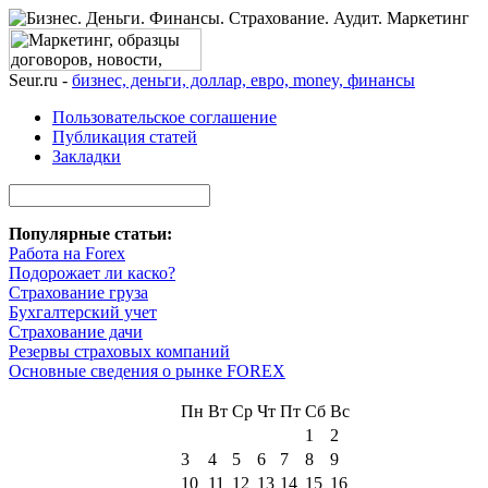
Seur.ru -
бизнес, деньги, доллар, евро, money, финансы
Пользовательское соглашение
Публикация статей
Закладки
Популярные статьи:
Работа на Forex
Подорожает ли каско?
Страхование груза
Бухгалтерский учет
Страхование дачи
Резервы страховых компаний
Основные сведения о рынке FOREX
Пн
Вт
Ср
Чт
Пт
Сб
Вс
1
2
3
4
5
6
7
8
9
10
11
12
13
14
15
16