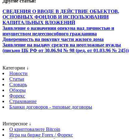
Другие статьи:
СВЕДЕНИЯ О ВВОДЕ В ДЕЙСТВИЕ ОБЪЕКТОВ,
ОСНОВНЫХ ФОНДОВ И ИСПОЛЬЗОВАНИИ
КАПИТАЛЬНЫХ ВЛОЖЕНИЙ
Заявление о назначении опекуна над личностью и
имуществом недееспособного гражданина
Доверенность на покупку части жилого дома
Заявление на выдачу средств на неотложные нужды
(письмо ЦБ РФ от 30.06.94 № 98 (ред. от 01.03.96 № 245))
Категории ↓
Новости
Статьи
Словарь
Обзоры
Форекс
Страхование
Бланки договоров - типовые договоры
Интересное ↓
О криптовалюте Bitcoin
Игра на бирже Forex / Форекс