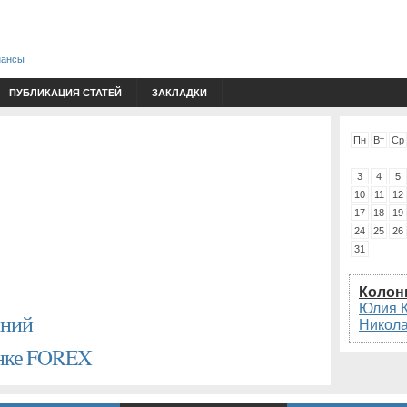
нансы
ПУБЛИКАЦИЯ СТАТЕЙ
ЗАКЛАДКИ
Пн
Вт
Ср
3
4
5
10
11
12
17
18
19
24
25
26
31
Колон
Юлия 
аний
Никол
ынке FOREX