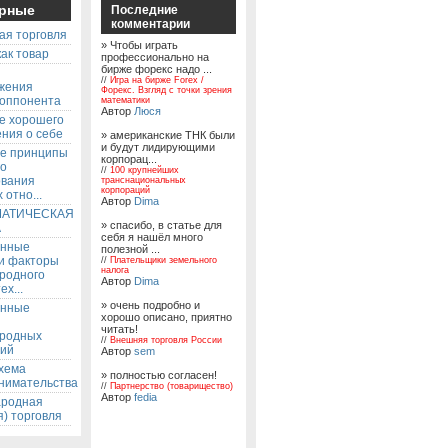
рные
Последние
комментарии
ая торговля
» Чтобы играть
ак товар
профессионально на
бирже форекс надо ...
ы
//
Игра на бирже Forex /
жения
Форекс. Взгляд с точки зрения
 оппонента
математики
Автор
Люся
е хорошего
ния о себе
» американские ТНК были
и будут лидирующими
е принципы
корпорац...
го
//
100 крупнейших
ования
транснациональных
корпораций
 отно...
Автор
Dima
АТИЧЕСКАЯ
» спасибо, в статье для
А
себя я нашёл много
енные
полезной ...
 и факторы
//
Плательщики земельного
налога
родного
Автор
Dima
ех...
» очень подробно и
енные
хорошо описано, приятно
читать!
родных
//
Внешняя торговля России
ий
Автор
sem
хема
» полностью согласен!
нимательства
//
Партнерство (товарищество)
Автор
fedia
родная
) торговля