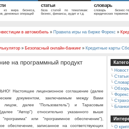
сти
статьи
словарь
и из мира бизнеса,
база статей по тематикам:
словарь бизнес-те
в, денежных операций
бизнес, финансы, аудит и т.д.
юридических терминов
нвестиции в автомобиль
»
Правила игры на бирже Форекс
»
Кре
лькулятор
»
Безопасный онлайн-банкинг
»
Кредитные карты Сб
ние на программный продукт
Катего
Новост
Статьи
Слова
Обзор
О! Настоящее лицензионное соглашение (далее
Форекс
ическим документом, заключаемым между Вами
Страхо
м лицом, далее "Пользователь") и Тарасовым
Бланки
(далее "Автор") относительно указанного выше
 "программа" или "программное обеспечение"),
Интере
ое обеспечение, записанное на соответствующих
О крип