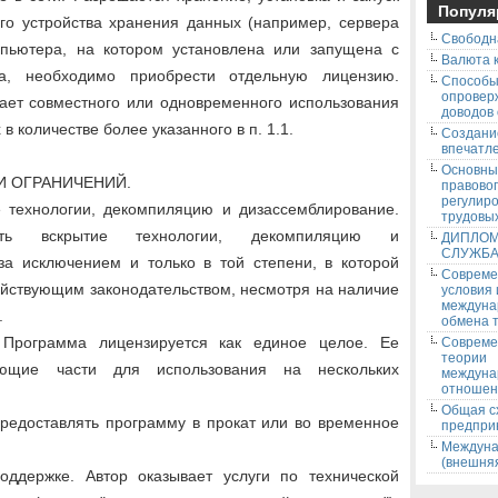
Популя
го устройства хранения данных (например, сервера
Свободн
мпьютера, на котором установлена или запущена с
Валюта к
а, необходимо приобрести отдельную лицензию.
Способ
опровер
ает совместного или одновременного использования
доводов
 количестве более указанного в п. 1.1.
Создани
впечатле
Основны
И ОГРАНИЧЕНИЙ.
правово
регулир
е технологии, декомпиляцию и дизассемблирование.
трудовых
ять вскрытие технологии, декомпиляцию и
ДИПЛОМ
СЛУЖБ
за исключением и только в той степени, в которой
Соврем
ействующим законодательством, несмотря на наличие
условия
междуна
.
обмена т
. Программа лицензируется как единое целое. Ее
Соврем
теории
яющие части для использования на нескольких
междуна
отношен
Общая с
предоставлять программу в прокат или во временное
предпри
Междуна
(внешняя
поддержке. Автор оказывает услуги по технической