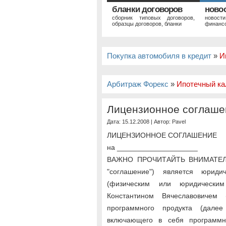
бланки договоров
ново
сборник типовых договоров,
новост
образцы договоров, бланки
финансо
Покупка автомобиля в кредит
»
И
Арбитраж Форекс
»
Ипотечный ка
Лицензионное соглаше
Дата: 15.12.2008 | Автор:
Pavel
ЛИЦЕНЗИОННОЕ СОГЛАШЕНИЕ
на ____________________
ВАЖНО ПРОЧИТАЙТЬ ВНИМАТЕЛЬН
"соглашение") является юрид
(физическим или юридически
Константином Вячеславовичем 
программного продукта (далее
включающего в себя программн