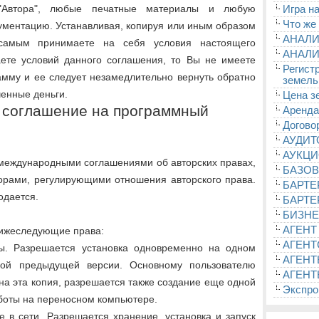
"Автора", любые печатные материалы и любую
Игра на
Что же
ументацию. Устанавливая, копируя или иным образом
АНАЛИ
самым принимаете на себя условия настоящего
АНАЛИ
ете условий данного соглашения, то Вы не имеете
Регист
амму и ее следует незамедлительно вернуть обратно
земель
ченные деньги.
Цена з
е соглашение на программный
Аренда
Догово
АУДИ
АУКЦ
международными соглашениями об авторских правах,
БАЗОВ
ворами, регулирующими отношения авторского права.
БАРТЕ
одается.
БАРТЕ
БИЗНЕ
АГЕНТ
нижеследующие права:
АГЕНТ
мы. Разрешается установка одновременно на одном
АГЕНТ
ой предыдущей версии. Основному пользователю
АГЕНТ
на эта копия, разрешается также создание еще одной
Экспроп
боты на переносном компьютере.
е в сети. Разрешается хранение, установка и запуск