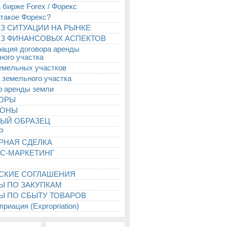
 бирже Forex / Форекс
 такое Форекс?
З СИТУАЦИИ НА РЫНКЕ
З ФИНАНСОВЫХ АСПЕКТОВ
рация договора аренды
ного участка
емельных участков
 земельного участка
р аренды земли
ТОРЫ
ИОНЫ
ЫЙ ОБРАЗЕЦ
Р
РНАЯ СДЕЛКА
С-МАРКЕТИНГ
СКИЕ СОГЛАШЕНИЯ
Ы ПО ЗАКУПКАМ
Ы ПО СБЫТУ ТОВАРОВ
риация (Expropriation)