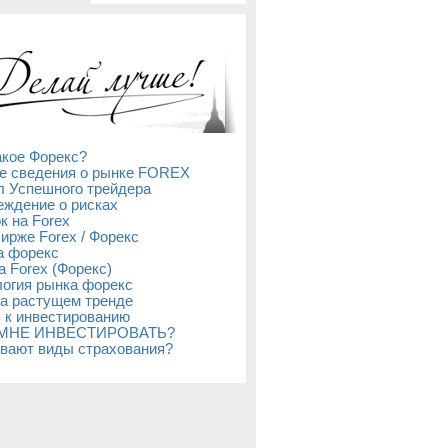
акое Форекс?
е сведения о рынке FOREX
л Успешного трейдера
ждение о рисках
к на Forex
бирже Forex / Форекс
а форекс
а Forex (Форекс)
огия рынка форекс
а растущем тренде
 к инвестированию
 МНЕ ИНВЕСТИРОВАТЬ?
вают виды страхования?