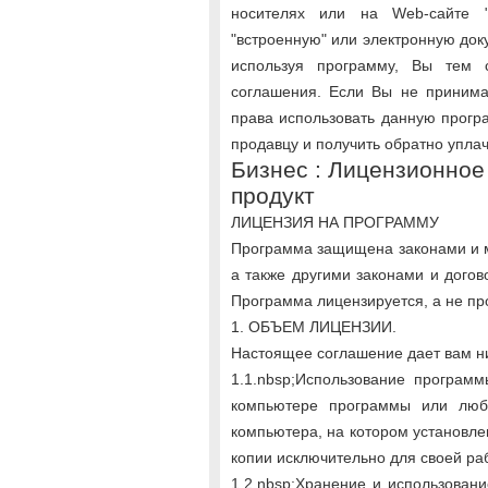
носителях или на Web-сайте 
"встроенную" или электронную док
используя программу, Вы тем 
соглашения. Если Вы не принима
права использовать данную прогр
продавцу и получить обратно упла
Бизнес : Лицензионно
продукт
ЛИЦЕНЗИЯ НА ПРОГРАММУ
Программа защищена законами и 
а также другими законами и дого
Программа лицензируется, а не пр
1. ОБЪЕМ ЛИЦЕНЗИИ.
Настоящее соглашение дает вам 
1.1.nbsp;Использование програм
компьютере программы или люб
компьютера, на котором установле
копии исключительно для своей ра
1.2.nbsp;Хранение и использовани