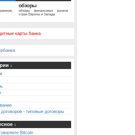
обзоры
рминов,
обзоры финансовых рынков
стран Европы и Запада
дитные карты банка
ербанка
рии ↓
и
рь
ы
вание
 договоров - типовые договоры
сное ↓
товалюте Bitcoin