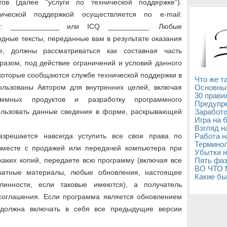
ов (далее "услуги по технической поддержке").
ческой поддержкой осуществляется по e-mail:
у: ____________ или ICQ __________. Любые
дные тексты, переданные вам в результате оказания
е, должны рассматриваться как составная часть
разом, под действие ограничений и условий данного
которые сообщаются службе технической поддержки в
Что же т
ользованы Автором для внутренних целей, включая
Основны
30 прави
аммных продуктов и разработку программного
Предупре
пользовать данные сведения в форме, раскрывающей
Заработо
Игра на 
Взгляд н
азрешается навсегда уступить все свои права по
Работа н
Терминол
вместе с продажей или передачей компьютера при
Убытки н
каких копий, передаете всю программу (включая все
Пять фаз
ВО ЧТО
ечатные материалы, любые обновления, настоящее
Какие бы
линности, если таковые имеются), а получатель
 соглашения. Если программа является обновлением
а должна включать в себя все предыдущие версии