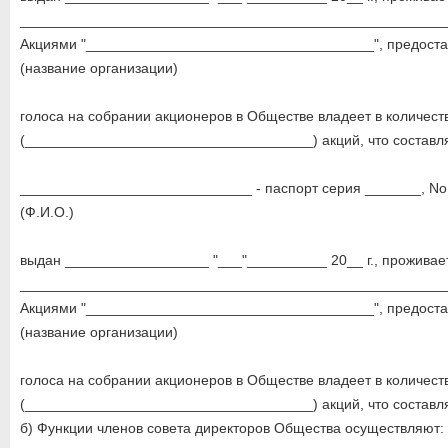
_____________________________________________________
Акциями "____________________________________", предост
(название организации)
голоса на собрании акционеров в Обществе владеет в количест
(____________________________________) акций, что составл
_____________________________ - паспорт серия _______, No.
(Ф.И.О.)
выдан __________________ "___"__________ 20__ г., проживает
_____________________________________________________
Акциями "____________________________________", предост
(название организации)
голоса на собрании акционеров в Обществе владеет в количест
(____________________________________) акций, что составл
б) Функции членов совета директоров Общества осуществляют: