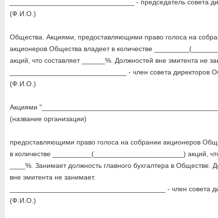
________________________________ - председатель совета ди
(Ф.И.О.)
Общества. Акциями, предоставляющими право голоса на собр
акционеров Общества владеет в количестве _________(______
акций, что составляет ______%. Должностей вне эмитента не за
______________________________ - член совета директоров О
(Ф.И.О.)
Акциями "_____________________________________________
(название организации)
предоставляющими право голоса на собрании акционеров Общ
в количестве __________(_______________________) акций, чт
____%. Занимает должность главного бухгалтера в Обществе. 
вне эмитента не занимает.
________________________________________ - член совета д
(Ф.И.О.)