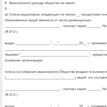
8. Эмиссионного дохода общество не имеет.
9.
а) Список акционеров, владеющих не менее __ процентами го
обыкновенных акций эмитента от числа размещенных:
_____________________________ - паспорт серия _______, No.
(Ф.И.О.)
выдан __________________ "___"__________ 20__ г., проживает
_____________________________________________________
Акциями "____________________________________", предост
(название организации)
голоса на собрании акционеров в Обществе владеет в количест
(____________________________________) акций, что составл
_____________________________ - паспорт серия _______, No.
(Ф.И.О.)
выдан __________________ "___"__________ 20__ г., проживает