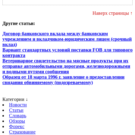
Наверх страницы ↑
Другие статьи:
Договор банковского вклада между банковским
учреждением и вкладчиком-юридическим лицом (срочный
вклад)
Вариант стандартных условий поставки FOB для типового
контракта
Ветеринарное свидетельство на мясные продукты при их
отправке автомобильными дорогами, железнодорожными
и водными путями сообщения
Образец от 18 марта 1996 г. заявление о предоставлении
свидания обвиняемому (подозреваемому)
Категории ↓
Новости
Статьи
Словарь
Обзоры
Форекс
Страхование