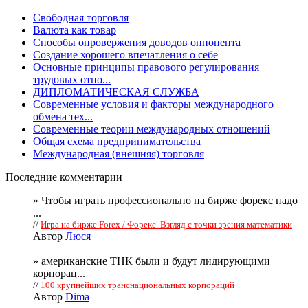
Свободная торговля
Валюта как товар
Способы опровержения доводов оппонента
Создание хорошего впечатления о себе
Основные принципы правового регулирования
трудовых отно...
ДИПЛОМАТИЧЕСКАЯ СЛУЖБА
Современные условия и факторы международного
обмена тех...
Современные теории международных отношений
Общая схема предпринимательства
Международная (внешняя) торговля
Последние комментарии
» Чтобы играть профессионально на бирже форекс надо
...
//
Игра на бирже Forex / Форекс. Взгляд с точки зрения математики
Автор
Люся
» американские ТНК были и будут лидирующими
корпорац...
//
100 крупнейших транснациональных корпораций
Автор
Dima