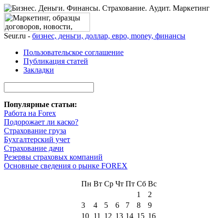
Seur.ru -
бизнес, деньги, доллар, евро, money, финансы
Пользовательское соглашение
Публикация статей
Закладки
Популярные статьи:
Работа на Forex
Подорожает ли каско?
Страхование груза
Бухгалтерский учет
Страхование дачи
Резервы страховых компаний
Основные сведения о рынке FOREX
Пн
Вт
Ср
Чт
Пт
Сб
Вс
1
2
3
4
5
6
7
8
9
10
11
12
13
14
15
16