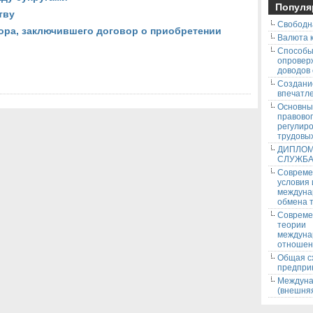
Популя
тву
Свободн
ора, заключившего договор о приобретении
Валюта к
Способ
опровер
доводов
Создани
впечатле
Основны
правово
регулир
трудовых
ДИПЛОМ
СЛУЖБ
Соврем
условия
междуна
обмена т
Соврем
теории
междуна
отношен
Общая с
предпри
Междуна
(внешняя