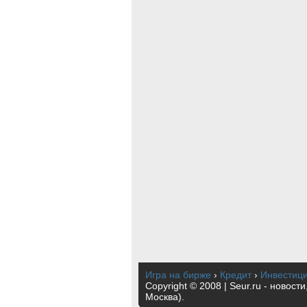
Игра на бирже
›
Кредит
›
Инвестиц
Copyright © 2008 | Seur.ru - новост
Москва).