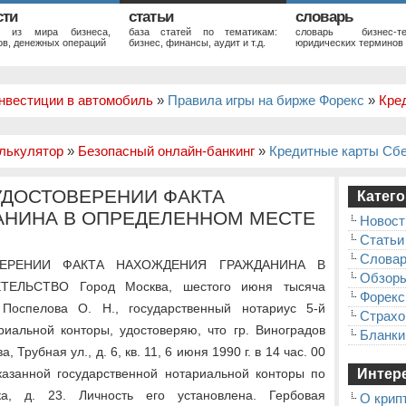
сти
статьи
словарь
и из мира бизнеса,
база статей по тематикам:
словарь бизнес-те
в, денежных операций
бизнес, финансы, аудит и т.д.
юридических терминов
нвестиции в автомобиль
»
Правила игры на бирже Форекс
»
Кре
лькулятор
»
Безопасный онлайн-банкинг
»
Кредитные карты Сб
УДОСТОВЕРЕНИИ ФАКТА
Катего
АНИНА В ОПРЕДЕЛЕННОМ МЕСТЕ
Новост
Статьи
Слова
ВЕРЕНИИ ФАКТА НАХОЖДЕНИЯ ГРАЖДАНИНА В
Обзор
ЛЬСТВО Город Москва, шестого июня тысяча
Форекс
 Поспелова О. Н., государственный нотариус 5-й
Страхо
риальной конторы, удостоверяю, что гр. Виноградов
Бланки
 Трубная ул., д. 6, кв. 11, 6 июня 1990 г. в 14 час. 00
казанной государственной нотариальной конторы по
Интере
ка, д. 23. Личность его установлена. Гербовая
О крип