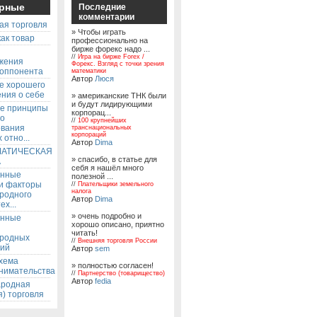
рные
Последние
комментарии
ая торговля
» Чтобы играть
ак товар
профессионально на
бирже форекс надо ...
ы
//
Игра на бирже Forex /
жения
Форекс. Взгляд с точки зрения
 оппонента
математики
Автор
Люся
е хорошего
ния о себе
» американские ТНК были
и будут лидирующими
е принципы
корпорац...
го
//
100 крупнейших
ования
транснациональных
корпораций
 отно...
Автор
Dima
АТИЧЕСКАЯ
» спасибо, в статье для
А
себя я нашёл много
енные
полезной ...
 и факторы
//
Плательщики земельного
налога
родного
Автор
Dima
ех...
» очень подробно и
енные
хорошо описано, приятно
читать!
родных
//
Внешняя торговля России
ий
Автор
sem
хема
» полностью согласен!
нимательства
//
Партнерство (товарищество)
Автор
fedia
родная
) торговля