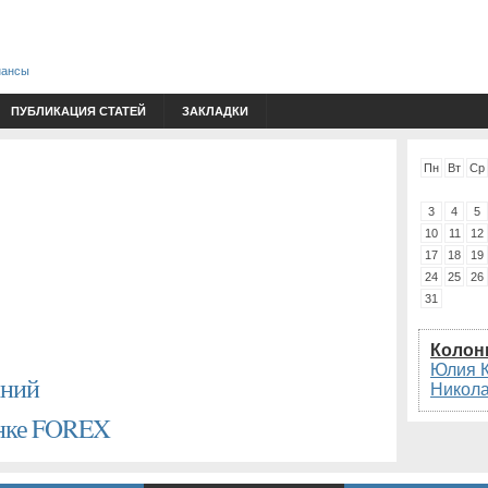
нансы
ПУБЛИКАЦИЯ СТАТЕЙ
ЗАКЛАДКИ
Пн
Вт
Ср
3
4
5
10
11
12
17
18
19
24
25
26
31
Колон
Юлия 
аний
Никол
ынке FOREX