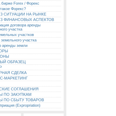
 бирже Forex / Форекс
 такое Форекс?
З СИТУАЦИИ НА РЫНКЕ
З ФИНАНСОВЫХ АСПЕКТОВ
рация договора аренды
ного участка
емельных участков
 земельного участка
р аренды земли
ТОРЫ
ИОНЫ
ЫЙ ОБРАЗЕЦ
Р
РНАЯ СДЕЛКА
С-МАРКЕТИНГ
СКИЕ СОГЛАШЕНИЯ
Ы ПО ЗАКУПКАМ
Ы ПО СБЫТУ ТОВАРОВ
риация (Expropriation)