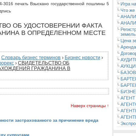
 4-3016 печать Взыскано государственной пошлины 5
Игра на
Что же
одпись
АНАЛИ
АНАЛИ
СТВО ОБ УДОСТОВЕРЕНИИ ФАКТА
Регист
АНИНА В ОПРЕДЕЛЕННОМ МЕСТЕ
земель
Цена з
Аренда
Догово
›
Словарь бизнес терминов
›
Бизнес новости
›
АУДИ
форекс
›
СВИДЕТЕЛЬСТВО ОБ
АУКЦ
АХОЖДЕНИЯ ГРАЖДАНИНА В
БАЗОВ
БАРТЕ
БАРТЕ
БИЗНЕ
АГЕНТ
АГЕНТ
Наверх страницы ↑
АГЕНТ
АГЕНТ
нности застрахованного за причинение вреда
Экспроп
ду супругами