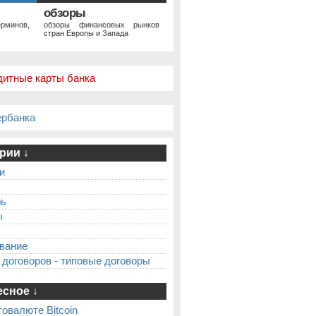
обзоры
рминов,
обзоры финансовых рынков
стран Европы и Запада
дитные карты банка
ербанка
рии ↓
и
рь
ы
вание
 договоров - типовые договоры
сное ↓
товалюте Bitcoin