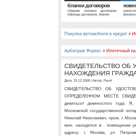
бланки договоров
ново
сборник типовых договоров,
новост
образцы договоров, бланки
финансо
Покупка автомобиля в кредит
»
И
Арбитраж Форекс
»
Ипотечный ка
СВИДЕТЕЛЬСТВО ОБ 
НАХОЖДЕНИЯ ГРАЖД
Дата: 15.12.2008 | Автор:
Pavel
СВИДЕТЕЛЬСТВО ОБ УДОСТО
ОПРЕДЕЛЕННОМ МЕСТЕ СВИДЕТЕ
девятьсот девяностого года. Я,
Московской государственной нота
Николай Николаевич, прож. г, Москва,
мин. находился в . помещении у
адресу: г, Москва, ул. Петров