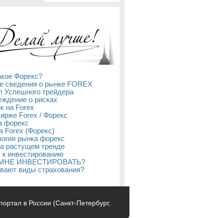
акое Форекс?
е сведения о рынке FOREX
л Успешного трейдера
ждение о рисках
к на Forex
бирже Forex / Форекс
а форекс
а Forex (Форекс)
огия рынка форекс
а растущем тренде
 к инвестированию
 МНЕ ИНВЕСТИРОВАТЬ?
вают виды страхования?
с-портал в России (Санкт-Петербург,