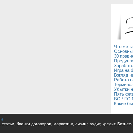
Что же т
Основны
30 прави
Предупре
Заработо
Игра на 
Взгляд н
Работа н
Терминол
Убытки н
Пять фаз
ВО ЧТО
Какие бы
ии
и, статьи, бланки договоров, маркетинг, лизинг, аудит, кредит. Бизне