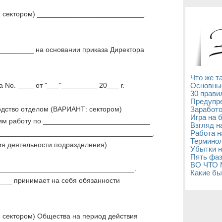
 сектором) ___________________________.
________ на основании приказа Директора
Что же т
 Nо. ____ от "___"_________ 20___ г.
Основны
30 прави
Предупре
дство отделом (ВАРИАНТ: сектором)
Заработо
Игра на 
м работу по ___________________________
Взгляд н
_______________________________________,
Работа н
Терминол
ия деятельности подразделения)
Убытки н
Пять фаз
ВО ЧТО
_____________________________________.
Какие бы
___ принимает на себя обязанности
сектором) Общества на период действия