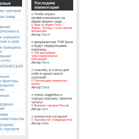
рные
Последние
комментарии
ая торговля
» Чтобы играть
ак товар
профессионально на
бирже форекс надо ...
ы
//
Игра на бирже Forex /
жения
Форекс. Взгляд с точки зрения
 оппонента
математики
Автор
Люся
е хорошего
ния о себе
» американские ТНК были
и будут лидирующими
е принципы
корпорац...
го
//
100 крупнейших
ования
транснациональных
корпораций
 отно...
Автор
Dima
АТИЧЕСКАЯ
» спасибо, в статье для
А
себя я нашёл много
енные
полезной ...
 и факторы
//
Плательщики земельного
налога
родного
Автор
Dima
ех...
» очень подробно и
енные
хорошо описано, приятно
читать!
родных
//
Внешняя торговля России
ий
Автор
sem
хема
» полностью согласен!
нимательства
//
Партнерство (товарищество)
Автор
fedia
родная
) торговля