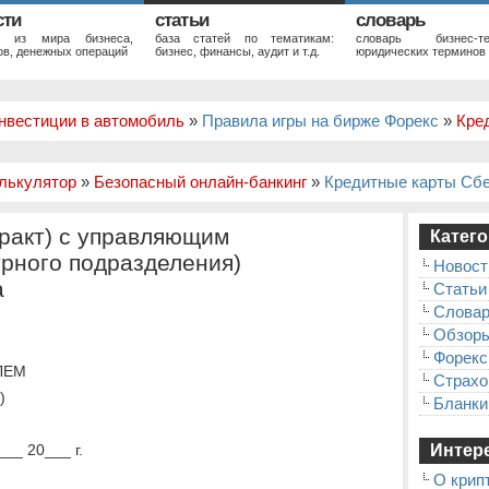
сти
статьи
словарь
и из мира бизнеса,
база статей по тематикам:
словарь бизнес-те
в, денежных операций
бизнес, финансы, аудит и т.д.
юридических терминов
нвестиции в автомобиль
»
Правила игры на бирже Форекс
»
Кре
лькулятор
»
Безопасный онлайн-банкинг
»
Кредитные карты Сб
тракт) с управляющим
Катего
урного подразделения)
Новост
а
Статьи
Слова
Обзор
Форекс
ЛЕМ
Страхо
)
Бланки
__ 20___ г.
Интере
О крип