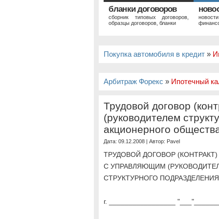
бланки договоров
ново
сборник типовых договоров,
новост
образцы договоров, бланки
финансо
Покупка автомобиля в кредит
»
И
Арбитраж Форекс
»
Ипотечный ка
Трудовой договор (кон
(руководителем структ
акционерного обществ
Дата: 09.12.2008 | Автор:
Pavel
ТРУДОВОЙ ДОГОВОР (КОНТРАКТ)
С УПРАВЛЯЮЩИМ (РУКОВОДИТЕ
СТРУКТУРНОГО ПОДРАЗДЕЛЕНИЯ
г. _________________ "___"_______