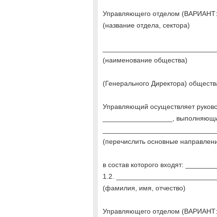
Управляющего отделом (ВАРИАНТ:
(название отдела, сектора)
______________________________
(наименование общества)
(Генерального Директора) общества
Управляющий осуществляет руково
__________________, выполняющи
_____________________________
(перечислить основные направлен
в состав которого входят: _____
1.2. __________________________
(фамилия, имя, отчество)
Управляющего отделом (ВАРИАНТ: 