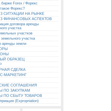
 бирже Forex / Форекс
 такое Форекс?
З СИТУАЦИИ НА РЫНКЕ
З ФИНАНСОВЫХ АСПЕКТОВ
рация договора аренды
ного участка
емельных участков
 земельного участка
р аренды земли
ТОРЫ
ИОНЫ
ЫЙ ОБРАЗЕЦ
Р
РНАЯ СДЕЛКА
С-МАРКЕТИНГ
СКИЕ СОГЛАШЕНИЯ
Ы ПО ЗАКУПКАМ
Ы ПО СБЫТУ ТОВАРОВ
риация (Expropriation)