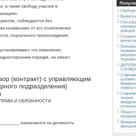
Популя
, а также свободу участия в
Свободн
низациях.
Валюта к
трактом, соблюдаются без
Способ
опровер
ка независимо от его политических
доводов
ости, социального происхождения,
Создани
впечатле
Основны
станавливают, что изменения,
правово
регулир
 одностороннем порядке, не имеют
трудовых
ДИПЛОМ
СЛУЖБ
Соврем
вор (контракт) с управляющим
условия
междуна
урного подразделения)
обмена т
а
Соврем
теории
 ПРАВА И ОБЯЗАННОСТИ
междуна
отношен
Общая с
предпри
Междуна
________ назначается на должность
(внешняя