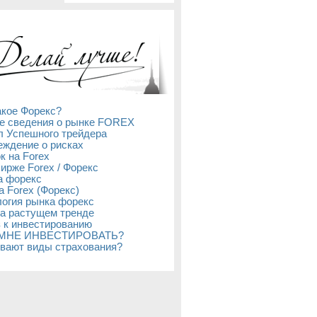
акое Форекс?
е сведения о рынке FOREX
л Успешного трейдера
ждение о рисках
к на Forex
бирже Forex / Форекс
а форекс
а Forex (Форекс)
огия рынка форекс
а растущем тренде
 к инвестированию
 МНЕ ИНВЕСТИРОВАТЬ?
вают виды страхования?