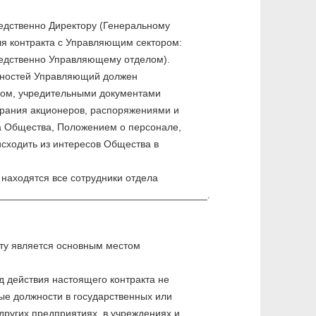
дственно Директору (Генеральному
я контракта с Управляющим сектором:
едственно Управляющему отделом).
нностей Управляющий должен
вом, учредительными документами
рания акционеров, распоряжениями и
а Общества, Положением о персонале,
исходить из интересов Общества в
 находятся все сотрудники отдела
______________________________________.
кту является основным местом
 действия настоящего контракта не
ые должности в государственных или
других предприятиях, в учреждениях и