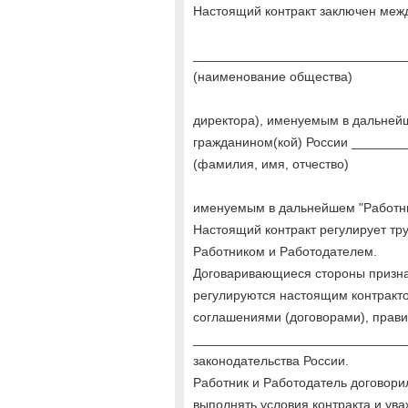
Настоящий контракт заключен ме
_______________________________
(наименование общества)
директора), именуемым в дальнейш
гражданином(кой) России ______
(фамилия, имя, отчество)
именуемым в дальнейшем "Работни
Настоящий контракт регулирует т
Работником и Работодателем.
Договаривающиеся стороны признаю
регулируются настоящим контракт
соглашениями (договорами), прав
_____________________________
законодательства России.
Работник и Работодатель договорил
выполнять условия контракта и ув