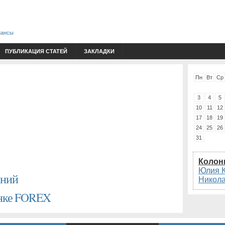
нансы
ПУБЛИКАЦИЯ СТАТЕЙ
ЗАКЛАДКИ
Пн
Вт
Ср
3
4
5
10
11
12
17
18
19
24
25
26
31
Колон
Юлия 
аний
Никол
ынке FOREX