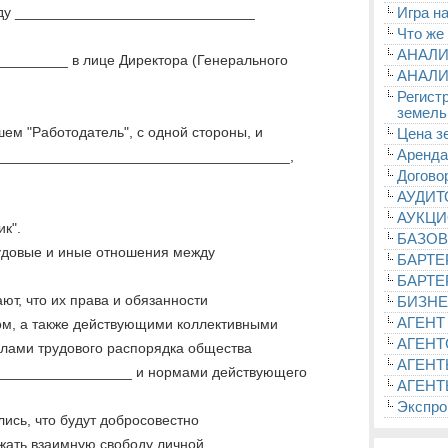
жду ______________________________
Игра на
Что же
АНАЛИ
_______ в лице Директора (Генерального
АНАЛИ
Регист
земель
ем "Работодатель", с одной стороны, и
Цена з
Аренда
______________________________________,
Догово
АУДИ
АУКЦ
к".
БАЗОВ
рудовые и иные отношения между
БАРТЕ
БАРТЕ
т, что их права и обязанности
БИЗНЕ
АГЕНТ
ом, а также действующими коллективными
АГЕНТ
илами трудового распорядка общества
АГЕНТ
_________________ и нормами действующего
АГЕНТ
Экспроп
ись, что будут добросовестно
ажать взаимную свободу личной,