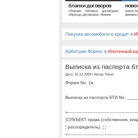
бланки договоров
ново
сборник типовых договоров,
новост
образцы договоров, бланки
финансо
Покупка автомобиля в кредит
»
И
Арбитраж Форекс
»
Ипотечный ка
Выписка из паспорта б
Дата: 15.12.2008 | Автор:
Pavel
Форма No. 1а
Выписка из паспорта БТИ No. _____
+---------------------------------------------
¦СУБЪЕКТ права (собственник, влад
¦ распорядитель): ¦ ¦
+---------------------------------------------