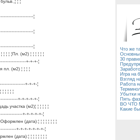
бульв.,¦ ¦ ¦
----------------------¦
----------------------¦
----------------------¦
Что же т
 ¦ ¦ ¦Пл. (м2) ¦ ¦ ¦ ¦ ¦ ¦
Основны
30 прави
+-----------------+-+-+-¦
Предупре
л. (м2) ¦ ¦ ¦ ¦
Заработо
Игра на 
Взгляд н
-----------------+-+-+-¦
Работа н
Терминол
¦ ¦ ¦ ¦ ¦
Убытки н
--------------+-+-+-+-+-¦
Пять фаз
ВО ЧТО
дь участка (м2)¦ ¦ ¦ ¦ ¦ ¦
Какие бы
---------------+-+-+-+-+-¦
Оформлен (дата):¦ ¦ ¦ ¦ ¦ ¦ ¦ ¦
------------+-+-+-+-+-+-+-¦
ен (дата):¦ ¦ ¦ ¦ ¦ ¦ ¦ ¦