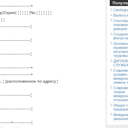
Популя
----------------------+
Свободн
я¦ ¦ ¦ ¦ ¦ ¦ ¦No.¦ ¦ ¦ ¦ ¦ ¦ ¦
Валюта к
 ¦ ¦
Способ
опровер
----------------------¦
доводов
Создани
впечатле
----------------------¦
Основны
правово
регулир
----------------------¦
трудовых
ДИПЛОМ
СЛУЖБ
----------------------+
Соврем
----------------------+
условия
междуна
¦ ¦расположенное по адресу:¦
обмена т
Соврем
теории
----------------------¦
междуна
отношен
Общая с
----------------------¦
предпри
Междуна
(внешняя
--------+-------------¦