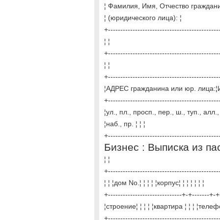
¦ Фамилия, Имя, Отчество граждан
¦ (юридического лица): ¦
+---------------------------------------------
¦ ¦
+---------------------------------------------
¦ ¦
+---------------------------------------------
¦АДРЕС гражданина или юр. лица:¦Инде
+---------------------------------------------
¦ул., пл., просп., пер., ш., туп., алл., 
¦наб., пр. ¦ ¦ ¦
+---------------------------------------------
Бизнес : Выписка из п
¦ ¦
+---------------------------------------------
¦ ¦ ¦дом No.¦ ¦ ¦ ¦ ¦корпус¦ ¦ ¦ ¦ ¦ ¦ ¦
+------------------------------+-+-------+
¦строение¦ ¦ ¦ ¦ ¦квартира ¦ ¦ ¦ ¦телефон
+---------------------------------------------