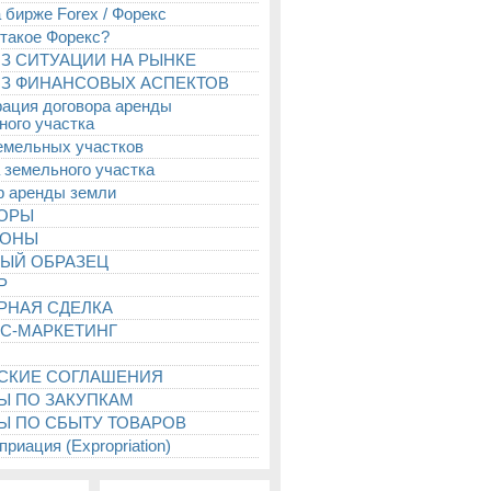
 бирже Forex / Форекс
 такое Форекс?
З СИТУАЦИИ НА РЫНКЕ
З ФИНАНСОВЫХ АСПЕКТОВ
рация договора аренды
ного участка
емельных участков
 земельного участка
р аренды земли
ТОРЫ
ИОНЫ
ЫЙ ОБРАЗЕЦ
Р
РНАЯ СДЕЛКА
С-МАРКЕТИНГ
СКИЕ СОГЛАШЕНИЯ
Ы ПО ЗАКУПКАМ
Ы ПО СБЫТУ ТОВАРОВ
риация (Expropriation)