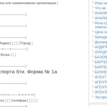
ина или наименование организации ¦
Игра на
Что же
АНАЛИ
----------------------¦
АНАЛИ
Регист
----------------------¦
земель
Цена з
Аренда
----------------------¦
Догово
кс¦ ¦ ¦ ¦ ¦ ¦Город¦ ¦
АУДИ
--+-----+-------------¦
АУКЦ
бульв.,¦ ¦ ¦
БАЗОВ
БАРТЕ
----------------------¦
БАРТЕ
аспорта бти. Форма № 1а
БИЗНЕ
АГЕНТ
АГЕНТ
----------------------¦
АГЕНТ
АГЕНТ
-+-+-+-+--------+-+-+-+-+-¦
Экспроп
¦ ¦ ¦ ¦ ¦телефакс¦ ¦ ¦ ¦ ¦ ¦
----------------------+