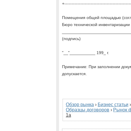
+---------------------------------------------
Помещения общей площадью (согла
Бюро технической инвентаризации
_____________________________
(подпись)
"__"___________ 199_ г.
Примечание: При заполнении докум
допускается.
Обзор рынка
›
Бизнес статьи
Образцы договоров
›
Рынок 
1а