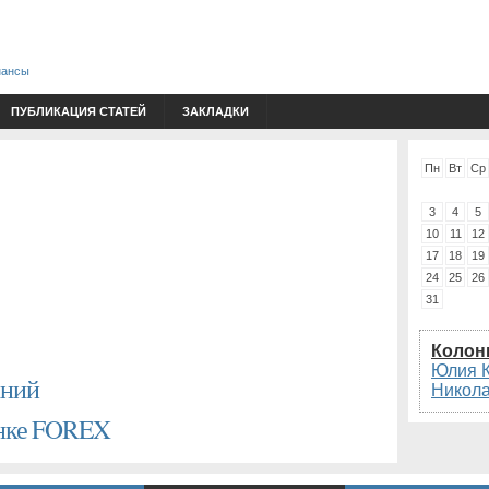
нансы
ПУБЛИКАЦИЯ СТАТЕЙ
ЗАКЛАДКИ
Пн
Вт
Ср
3
4
5
10
11
12
17
18
19
24
25
26
31
Колон
Юлия 
аний
Никол
ынке FOREX