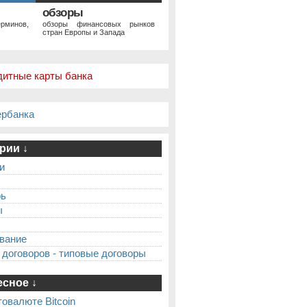
обзоры
рминов,
обзоры финансовых рынков
стран Европы и Запада
дитные карты банка
ербанка
рии ↓
и
рь
ы
вание
 договоров - типовые договоры
сное ↓
товалюте Bitcoin