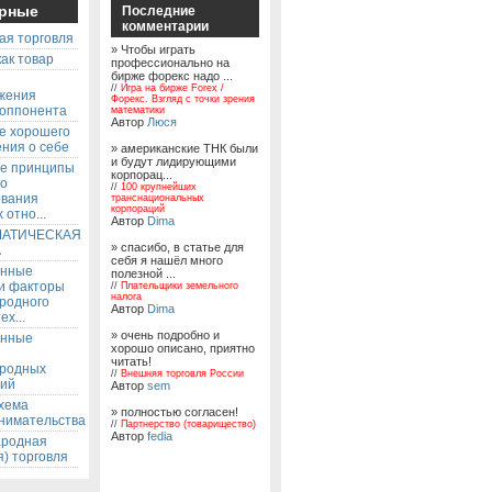
рные
Последние
комментарии
ая торговля
» Чтобы играть
ак товар
профессионально на
бирже форекс надо ...
ы
//
Игра на бирже Forex /
жения
Форекс. Взгляд с точки зрения
 оппонента
математики
Автор
Люся
е хорошего
ния о себе
» американские ТНК были
и будут лидирующими
е принципы
корпорац...
го
//
100 крупнейших
ования
транснациональных
корпораций
 отно...
Автор
Dima
АТИЧЕСКАЯ
» спасибо, в статье для
А
себя я нашёл много
енные
полезной ...
 и факторы
//
Плательщики земельного
налога
родного
Автор
Dima
ех...
» очень подробно и
енные
хорошо описано, приятно
читать!
родных
//
Внешняя торговля России
ий
Автор
sem
хема
» полностью согласен!
нимательства
//
Партнерство (товарищество)
Автор
fedia
родная
) торговля