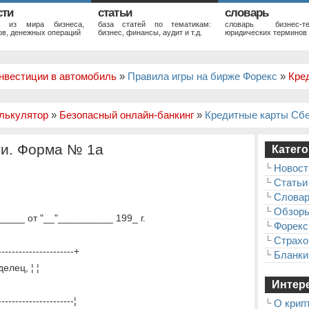
сти
статьи
словарь
и из мира бизнеса,
база статей по тематикам:
словарь бизнес-те
в, денежных операций
бизнес, финансы, аудит и т.д.
юридических терминов
нвестиции в автомобиль
»
Правила игры на бирже Форекс
»
Кре
лькулятор
»
Безопасный онлайн-банкинг
»
Кредитные карты Сб
ти. Форма № 1а
Катего
Новост
Статьи
Слова
Обзор
____ от "__"__________ 199_ г.
Форекс
Страхо
----------------------+
Бланки
елец, ¦ ¦
Интере
----------------------¦
О крип