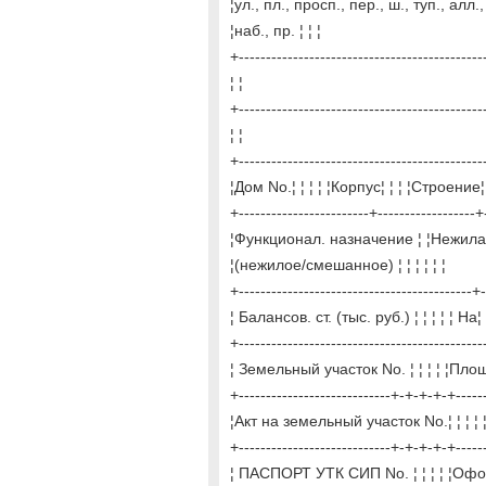
¦ул., пл., просп., пер., ш., туп., алл., 
¦наб., пр. ¦ ¦ ¦
+---------------------------------------------
¦ ¦
+---------------------------------------------
¦ ¦
+---------------------------------------------
¦Дом No.¦ ¦ ¦ ¦ ¦Корпус¦ ¦ ¦ ¦Строение¦ ¦ ¦
+------------------------+------------------
¦Функционал. назначение ¦ ¦Нежилая п
¦(нежилое/смешанное) ¦ ¦ ¦ ¦ ¦ ¦
+-------------------------------------------+
¦ Балансов. ст. (тыс. руб.) ¦ ¦ ¦ ¦ ¦ На¦ ¦ 
+-------------------------------------------
¦ Земельный участок No. ¦ ¦ ¦ ¦ ¦Площа
+----------------------------+-+-+-+-+-----
¦Акт на земельный участок No.¦ ¦ ¦ ¦ ¦
+----------------------------+-+-+-+-+----
¦ ПАСПОРТ УТК СИП No. ¦ ¦ ¦ ¦ ¦Оформл