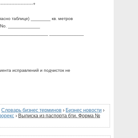
----------------------+
сно таблице) ________ кв. метров
 No. _____________
____________________ ______________
ента исправлений и подчисток не
›
Словарь бизнес терминов
›
Бизнес новости
›
форекс
›
Выписка из паспорта бти. Форма №