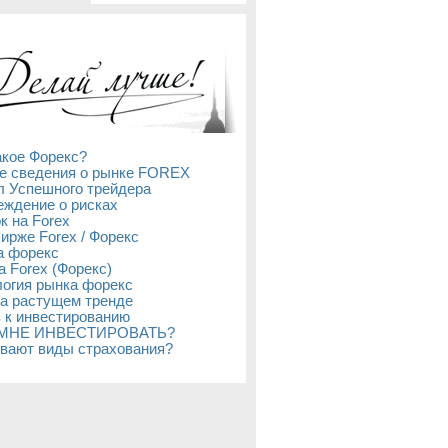
акое Форекс?
е сведения о рынке FOREX
л Успешного трейдера
ждение о рисках
к на Forex
бирже Forex / Форекс
а форекс
а Forex (Форекс)
огия рынка форекс
а растущем тренде
 к инвестированию
 МНЕ ИНВЕСТИРОВАТЬ?
вают виды страхования?