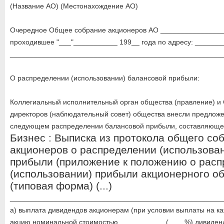
(Название АО) (Местонахождение АО)
Очередное Общее собрание акционеров АО ________________
проходившее "___"___________ 199__ года по адресу: ______
______________________________________________________
О распределении (использовании) балансовой прибыли:
Коллегиальный исполнительный орган общества (правление) и
директоров (наблюдательный совет) общества внесли предлож
следующем распределении балансовой прибыли, составляющ
Бизнес : Выписка из протокола общего со
акционеров о распределении (использова
прибыли (приложение к положению о рас
(использовании) прибыли акционерного о
(типовая форма) (...)
_____________________________________________________
а) выплата дивидендов акционерам (при условии выплаты на к
акцию номинальной стоимостью ___________ (____%) дивиден