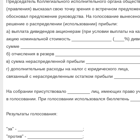
Председатель Коллегиального исполнительного органа общест
(правления) высказал свою точку зрения о встречном предложе
обосновал предложение руководства. На голосование вынесен
решение о распределении (использовании) прибыли:
а) выплата дивидендов акционерам (при условии выплаты на к
акцию номинальной стоимость ________________ (____%) диви
сумме ________________________________________________
б) отчисления в резерв _________________________________
в) сумма нераспределенной прибыли _____________________
г) дополнительные расходы на налог с юридического лица,
связанный с нераспределенным остатком прибыли __________
На собрании присутствовало _________ лиц, имеющих право у
в голосовании. При голосовании использовался бюллетень ___
Результаты голосования:
"за" - __________________________;
"против" - ______________________;