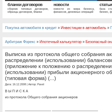
бланки договоров
новости
статьи
сборник типовых договоров,
новости из мира бизнеса,
база ст
образцы договоров, бланки
финансов, денежных операций
бизнес, ф
Покупка автомобиля в кредит
»
Инвестиции в автомобиль
»
Арбитраж Форекс
»
Ипотечный калькулятор
»
Безопасный он
Выписка из протокола общего собрания а
распределении (использовании) балансов
(приложение к положению о распределени
(использовании) прибыли акционерного о
(типовая форма) (...)
Дата: 16.12.2008 | Автор:
Pavel
В Ы П И С К А
из протокола Общего собрания акционеров
_______________________ _______________________