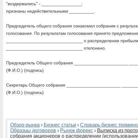
"воздержались" - ________________;
признаны недействительными __________.
Председатель общего собрания ознакомил собрание с результ
голосования. По результатам голосования принято предложени
_______________________________ о распределении прибыли
_______________________________ отклонено.
Председатель Общего собрания ______________________ ___
(Ф.И.О.) (подпись)
Секретарь Общего собрания ______________________ ______
(Ф.И.О.) (подпись)
Обзор рынка
›
Бизнес статьи
›
Словарь бизнес термино
Образцы договоров
›
Рынок форекс
›
Выписка из прот
собрания акционеров о распределении (использовани