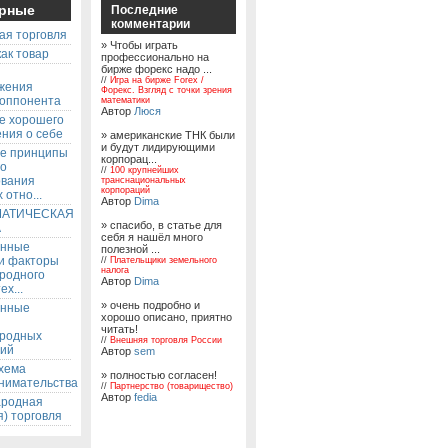
рные
Последние
комментарии
ая торговля
» Чтобы играть
ак товар
профессионально на
бирже форекс надо ...
ы
//
Игра на бирже Forex /
жения
Форекс. Взгляд с точки зрения
 оппонента
математики
Автор
Люся
е хорошего
ния о себе
» американские ТНК были
и будут лидирующими
е принципы
корпорац...
го
//
100 крупнейших
ования
транснациональных
корпораций
 отно...
Автор
Dima
АТИЧЕСКАЯ
» спасибо, в статье для
А
себя я нашёл много
енные
полезной ...
 и факторы
//
Плательщики земельного
налога
родного
Автор
Dima
ех...
» очень подробно и
енные
хорошо описано, приятно
читать!
родных
//
Внешняя торговля России
ий
Автор
sem
хема
» полностью согласен!
нимательства
//
Партнерство (товарищество)
Автор
fedia
родная
) торговля