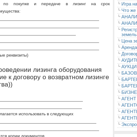
ки по покупке и передаче в лизинг на срок
Игра на
Что же
мущества:
АНАЛИ
_________________________________________
АНАЛИ
_________________________________________
Регист
_________________________________
земель
_________________________________________
Цена з
Аренда
_________________________________________
Догово
ые реквизиты)
АУДИ
АУКЦ
проведении лизинга оборудования
БАЗОВ
ие к договору о возвратном лизинге
БАРТЕ
ва))
БАРТЕ
БИЗНЕ
АГЕНТ
___________________________________
АГЕНТ
___________________________________
АГЕНТ
агается использовать в следующих
АГЕНТ
_________________________________________
Экспроп
_________________________________________
тся копии документов,