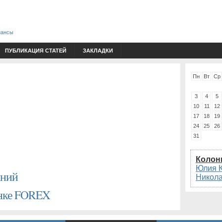
нансы
ПУБЛИКАЦИЯ СТАТЕЙ
ЗАКЛАДКИ
Пн
Вт
Ср
3
4
5
10
11
12
17
18
19
24
25
26
31
Колон
Юлия 
аний
Никол
ынке FOREX