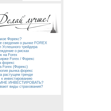
акое Форекс?
е сведения о рынке FOREX
л Успешного трейдера
ждение о рисках
к на Forex
бирже Forex / Форекс
а форекс
а Forex (Форекс)
огия рынка форекс
а растущем тренде
 к инвестированию
 МНЕ ИНВЕСТИРОВАТЬ?
вают виды страхования?