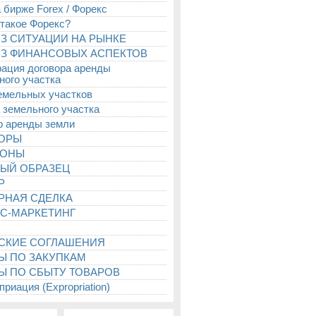
 бирже Forex / Форекс
 такое Форекс?
З СИТУАЦИИ НА РЫНКЕ
З ФИНАНСОВЫХ АСПЕКТОВ
рация договора аренды
ного участка
емельных участков
 земельного участка
р аренды земли
ТОРЫ
ИОНЫ
ЫЙ ОБРАЗЕЦ
Р
РНАЯ СДЕЛКА
С-МАРКЕТИНГ
СКИЕ СОГЛАШЕНИЯ
Ы ПО ЗАКУПКАМ
Ы ПО СБЫТУ ТОВАРОВ
риация (Expropriation)