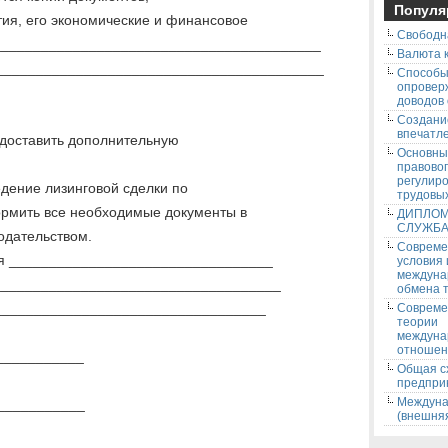
Популя
ия, его экономические и финансовое
Свободн
_________________________________________
Валюта к
_________________________________________
Способ
опровер
доводов
Создани
впечатле
доставить дополнительную
Основны
правово
регулир
едение лизинговой сделки по
трудовых
рмить все необходимые документы в
ДИПЛОМ
СЛУЖБ
одательством.
Соврем
я _________________________________
условия
междуна
____________________________________
обмена т
___________________________________
Соврем
теории
междуна
отношен
____________
Общая с
предпри
Междуна
____________
(внешняя