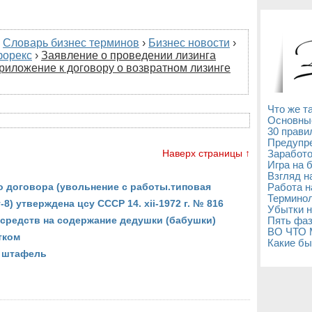
›
Словарь бизнес терминов
›
Бизнес новости
›
форекс
›
Заявление о проведении лизинга
риложение к договору о возвратном лизинге
Что же т
Основны
30 прави
Предупре
Наверх страницы ↑
Заработо
Игра на 
Взгляд н
о договора (увольнение с работы.типовая
Работа н
Терминол
) утверждена цсу СССР 14. xii-1972 г. № 816
Убытки н
 средств на содержание дедушки (бабушки)
Пять фаз
ВО ЧТО
тком
Какие бы
. штафель