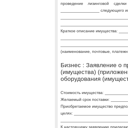
проведение лизинговой сдел
_________________ следующего и
_____________________________
_____________________________
Краткое описание имущества: __
_____________________________
_____________________________
(наименование, почтовые, платежн
Бизнес : Заявление о 
(имущества) (приложен
оборудования (имущест
Стоимость имущества: _________
Желаемый срок поставки: ______
Приобретаемое имущество предпол
целях: ______________________
_____________________________
К настоящему заявлению прилагаю