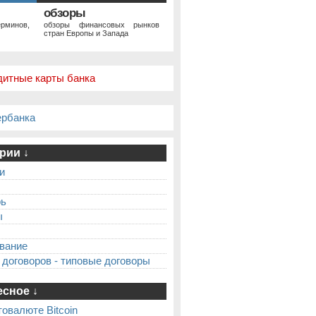
обзоры
рминов,
обзоры финансовых рынков
стран Европы и Запада
дитные карты банка
ербанка
рии ↓
и
рь
ы
вание
 договоров - типовые договоры
сное ↓
товалюте Bitcoin