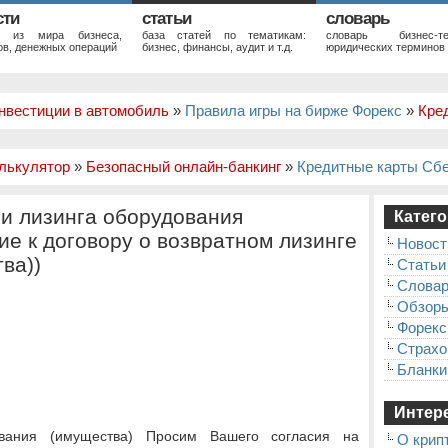
сти
статьи
словарь
и из мира бизнеса,
база статей по тематикам:
словарь бизнес-те
в, денежных операций
бизнес, финансы, аудит и т.д.
юридических терминов
нвестиции в автомобиль
»
Правила игры на бирже Форекс
»
Кре
лькулятор
»
Безопасный онлайн-банкинг
»
Кредитные карты Сб
и лизинга оборудования
Катего
ие к договору о возвратном лизинге
Новост
ва))
Статьи
Слова
Обзор
Форекс
Страхо
Бланки
Интере
вания (имущества) Просим Вашего согласия на
О крип