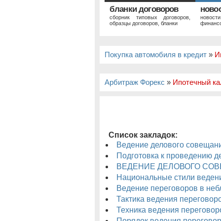
бланки договоров
ново
сборник типовых договоров,
новост
образцы договоров, бланки
финансо
Покупка автомобиля в кредит
»
И
Арбитраж Форекс
»
Ипотечный ка
Список закладок:
импульс
Ведение делового совещан
Подготовка к проведению д
ВЕДЕНИЕ ДЕЛОВОГО СО
Национальные стили веден
Ведение переговоров в неб
Тактика ведения переговор
Техника ведения переговор
Порядок ведения переговор