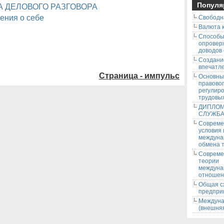
Популя
А ДЕЛОВОГО РАЗГОВОРА
ения о себе
Свободн
Валюта к
Способ
опровер
доводов
Создани
впечатле
Страница - импульс
Основны
правово
регулир
трудовых
ДИПЛОМ
СЛУЖБ
Соврем
условия
междуна
обмена т
Соврем
теории
междуна
отношен
Общая с
предпри
Междуна
(внешняя