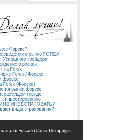
акое Форекс?
е сведения о рынке FOREX
л Успешного трейдера
ждение о рисках
к на Forex
бирже Forex / Форекс
а форекс
а Forex (Форекс)
огия рынка форекс
а растущем тренде
 к инвестированию
 МНЕ ИНВЕСТИРОВАТЬ?
вают виды страхования?
с-портал в России (Санкт-Петербург,