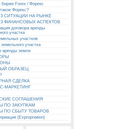
 бирже Forex / Форекс
 такое Форекс?
З СИТУАЦИИ НА РЫНКЕ
З ФИНАНСОВЫХ АСПЕКТОВ
рация договора аренды
ного участка
емельных участков
 земельного участка
р аренды земли
ТОРЫ
ИОНЫ
ЫЙ ОБРАЗЕЦ
Р
РНАЯ СДЕЛКА
С-МАРКЕТИНГ
СКИЕ СОГЛАШЕНИЯ
Ы ПО ЗАКУПКАМ
Ы ПО СБЫТУ ТОВАРОВ
риация (Expropriation)