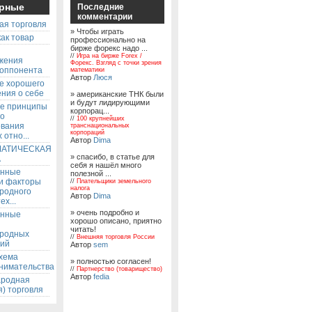
рные
Последние
комментарии
ая торговля
» Чтобы играть
ак товар
профессионально на
бирже форекс надо ...
ы
//
Игра на бирже Forex /
жения
Форекс. Взгляд с точки зрения
 оппонента
математики
Автор
Люся
е хорошего
ния о себе
» американские ТНК были
и будут лидирующими
е принципы
корпорац...
го
//
100 крупнейших
ования
транснациональных
корпораций
 отно...
Автор
Dima
АТИЧЕСКАЯ
» спасибо, в статье для
А
себя я нашёл много
енные
полезной ...
 и факторы
//
Плательщики земельного
налога
родного
Автор
Dima
ех...
» очень подробно и
енные
хорошо описано, приятно
читать!
родных
//
Внешняя торговля России
ий
Автор
sem
хема
» полностью согласен!
нимательства
//
Партнерство (товарищество)
Автор
fedia
родная
) торговля