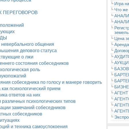
Игра на
Что же
Х ПЕРЕГОВОРОВ
АНАЛИ
АНАЛИ
 положений
Регист
вующих
земель
ЕДЫ
Цена з
 невербального общения
Аренда
вышения делового статуса
Догово
ствующие о лжи
АУДИ
АУКЦ
реннего состояния собеседников
БАЗОВ
ихологическая роль
БАРТЕ
рукопожатий
БАРТЕ
яния собеседника по голосу и манере говорить
БИЗНЕ
как психологический прием
АГЕНТ
ика ответов на них
АГЕНТ
 различных психологических типов
АГЕНТ
зации замечаний собеседников
АГЕНТ
ктных собеседников
Экспроп
ситуациях
оций и техника самоуспокоения