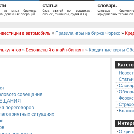
сти
статьи
словарь
и из мира бизнеса,
база статей по тематикам:
словарь бизнес-те
в, денежных операций
бизнес, финансы, аудит и т.д.
юридических терминов
нвестиции в автомобиль
»
Правила игры на бирже Форекс
»
Кре
лькулятор
»
Безопасный онлайн-банкинг
»
Кредитные карты Сб
Катего
Новост
Статьи
Слова
ия
Обзор
елового совещания
Форекс
ВЕЩАНИЯ
Страхо
ия переговоров
Бланки
лагоприятных ситуациях
ов
Интере
ов
О крип
ного процесса