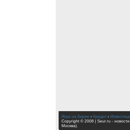
Игра на бирже
›
Кредит
›
Инвестиц
Copyright © 2008 | Seur.ru - новост
Москва).