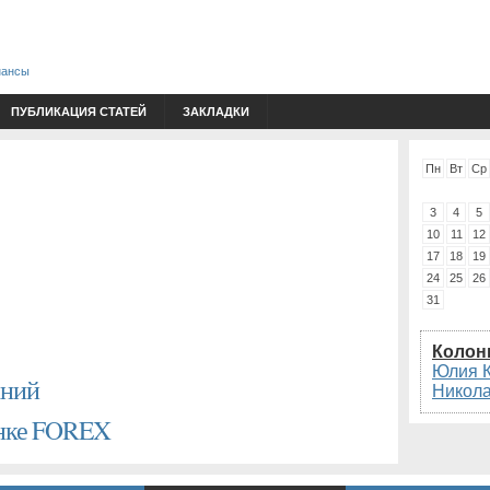
нансы
ПУБЛИКАЦИЯ СТАТЕЙ
ЗАКЛАДКИ
Пн
Вт
Ср
3
4
5
10
11
12
17
18
19
24
25
26
31
Колон
Юлия 
аний
Никол
ынке FOREX