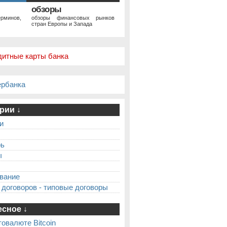
обзоры
рминов,
обзоры финансовых рынков
стран Европы и Запада
дитные карты банка
ербанка
рии ↓
и
рь
ы
вание
 договоров - типовые договоры
сное ↓
товалюте Bitcoin