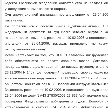
кодекса Российской Федерации обязательство не создает об
участвующих в нем в качестве стороны.
Суд апелляционной инстанции постановлением от 25.04.20
изменения.
Не согласившись с состоявшимися судебными актами, О
Федеральный арбитражный суд Волго-Вятского округа с к
которой просит отменить решение от 10.02.2006 и постановл
инстанции от 25.04.2006, взыскать предъявленную сум
инструментальный завод".
Истец настаивает на том, что ООО "Павловский инструмента
себя обязательство по оплате спорного товара. Доказат
представленные в дело гарантийные письма грузополучателя о
26.11.2004 N 1467, где последний подтвердил свое согласие н
а также платежные поручения от 09.11.2004 и 12.11.2004 о ч
обществом "Дон-ключ" за ООО "Павловский инструментальный з
Законность решения от 10.02.2006 и постановления суда апе
25.04.2006 по делу N А43-27830/2005-23-837 Арбитражного су
проверена Федеральным арбитражным судом Волго-Вятск
установленном в статьях 274, 284 и 286 Арбитражного п