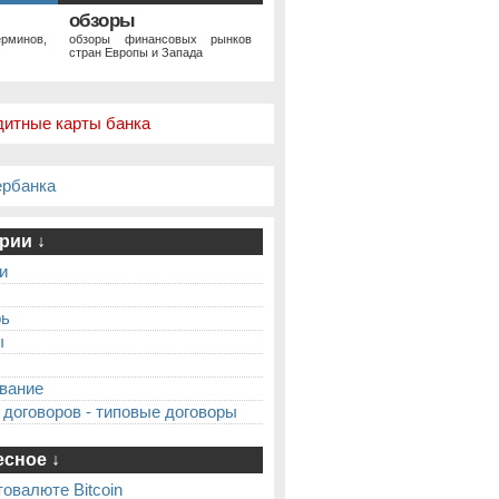
обзоры
рминов,
обзоры финансовых рынков
стран Европы и Запада
дитные карты банка
ербанка
рии ↓
и
рь
ы
вание
 договоров - типовые договоры
сное ↓
товалюте Bitcoin