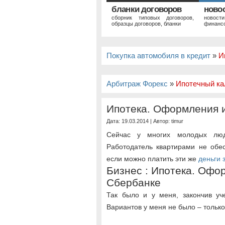
бланки договоров
ново
сборник типовых договоров,
новост
образцы договоров, бланки
финансо
Покупка автомобиля в кредит
»
И
Арбитраж Форекс
»
Ипотечный ка
Ипотека. Оформления и
Дата: 19.03.2014 | Автор:
timur
Сейчас у многих молодых лю
Работодатель квартирами не обес
если можно платить эти же
деньги 
Бизнес : Ипотека. Офо
Сбербанке
Так было и у меня, закончив уч
Вариантов у меня не было – тольк