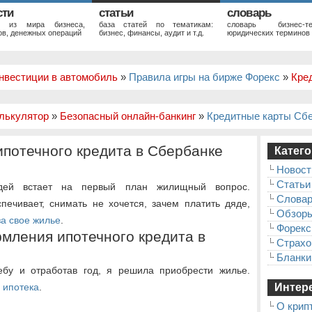
сти
статьи
словарь
и из мира бизнеса,
база статей по тематикам:
словарь бизнес-те
в, денежных операций
бизнес, финансы, аудит и т.д.
юридических терминов
нвестиции в автомобиль
»
Правила игры на бирже Форекс
»
Кре
лькулятор
»
Безопасный онлайн-банкинг
»
Кредитные карты Сб
потечного кредита в Сбербанке
Катего
Новост
Статьи
дей встает на первый план жилищный вопрос.
Слова
печивает, снимать не хочется, зачем платить дяде,
Обзор
за свое жилье
.
Форекс
рмления ипотечного кредита в
Страхо
Бланки
ебу и отработав год, я решила приобрести жилье.
о
ипотека
.
Интере
О крип