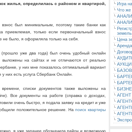
ок жилья, определилась с районом и квартирой,
Игра на
Что же
АНАЛИ
АНАЛИ
й взнос был минимальным, поэтому такие банки как
Регист
ка приемлемая, только если первоначальный взнос
земель
е не было, я оформляла только на себя.
Цена з
Аренда
Догово
 (прошло уже два года) был очень удобный онлайн
АУДИ
ки выложены на сайтах и не отличаются от реально
АУКЦ
ербанке, у них мне показалось оптимальный вариант
БАЗОВ
е у них есть услуга Сбербанк Онлайн.
БАРТЕ
БАРТЕ
 времени, списки документов также выложены на
БИЗНЕ
АГЕНТ
ine). Все документы на работе (справка о доходах,
АГЕНТ
отовили очень быстро, я подала заявку на кредит и уже
АГЕНТ
сообщили положительное решение. На
поиск квартиры
АГЕНТ
Экспроп
сложно, я уже заранее обозначила район и возможную