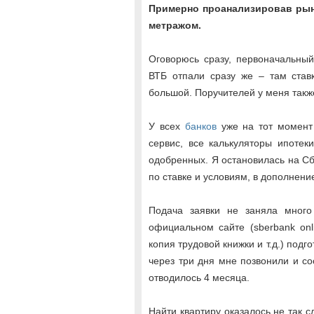
Примерно проанализировав рын
метражом.
Оговорюсь сразу, первоначальны
ВТБ отпали сразу же – там став
большой. Поручителей у меня такж
У всех
банков
уже на тот момент
сервис, все калькуляторы ипоте
одобренных. Я остановилась на Сб
по ставке и условиям, в дополнени
Подача заявки не заняла много
официальном сайте (sberbank onl
копия трудовой книжки и т.д.) подг
через три дня мне позвонили и 
отводилось 4 месяца.
Найти квартиру оказалось не так 