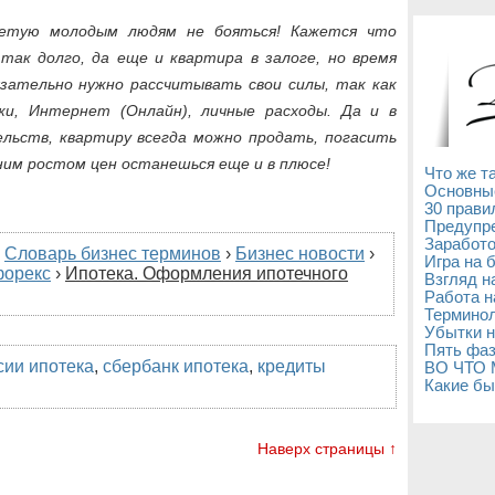
ветую молодым людям не бояться! Кажется что
ак долго, да еще и квартира в залоге, но время
зательно нужно рассчитывать свои силы, так как
и, Интернет (Онлайн), личные расходы. Да и в
льств, квартиру всегда можно продать, погасить
ним ростом цен останешься еще и в плюсе!
Что же т
Основны
30 прави
Предупре
Заработо
›
Словарь бизнес терминов
›
Бизнес новости
›
Игра на 
форекс
›
Ипотека. Оформления ипотечного
Взгляд н
Работа н
Терминол
Убытки н
Пять фаз
сии ипотека
,
сбербанк ипотека
,
кредиты
ВО ЧТО
Какие бы
Наверх страницы ↑