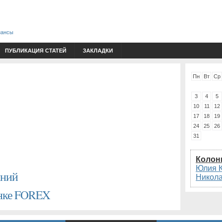
нансы
ПУБЛИКАЦИЯ СТАТЕЙ
ЗАКЛАДКИ
Пн
Вт
Ср
3
4
5
10
11
12
17
18
19
24
25
26
31
Колон
Юлия 
аний
Никол
ынке FOREX