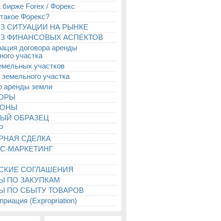
 бирже Forex / Форекс
 такое Форекс?
З СИТУАЦИИ НА РЫНКЕ
З ФИНАНСОВЫХ АСПЕКТОВ
рация договора аренды
ного участка
емельных участков
 земельного участка
р аренды земли
ТОРЫ
ИОНЫ
ЫЙ ОБРАЗЕЦ
Р
РНАЯ СДЕЛКА
С-МАРКЕТИНГ
СКИЕ СОГЛАШЕНИЯ
Ы ПО ЗАКУПКАМ
Ы ПО СБЫТУ ТОВАРОВ
риация (Expropriation)