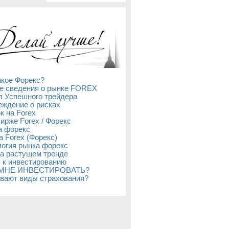
акое Форекс?
е сведения о рынке FOREX
л Успешного трейдера
ждение о рисках
к на Forex
бирже Forex / Форекс
а форекс
а Forex (Форекс)
огия рынка форекс
а растущем тренде
 к инвестированию
 МНЕ ИНВЕСТИРОВАТЬ?
вают виды страхования?