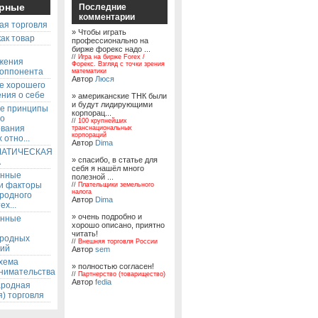
рные
Последние
комментарии
ая торговля
» Чтобы играть
ак товар
профессионально на
бирже форекс надо ...
ы
//
Игра на бирже Forex /
жения
Форекс. Взгляд с точки зрения
 оппонента
математики
Автор
Люся
е хорошего
ния о себе
» американские ТНК были
и будут лидирующими
е принципы
корпорац...
го
//
100 крупнейших
ования
транснациональных
корпораций
 отно...
Автор
Dima
АТИЧЕСКАЯ
» спасибо, в статье для
А
себя я нашёл много
енные
полезной ...
 и факторы
//
Плательщики земельного
налога
родного
Автор
Dima
ех...
» очень подробно и
енные
хорошо описано, приятно
читать!
родных
//
Внешняя торговля России
ий
Автор
sem
хема
» полностью согласен!
нимательства
//
Партнерство (товарищество)
Автор
fedia
родная
) торговля