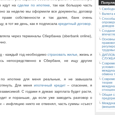
Популя
о идут на
сделки по ипотеке
, так как большую часть
Свободн
ерно за неделю мы оформили все документы, договор
Валюта к
о праве собственности и так далее, банк очень
Способ
опровер
у, в тот же день, как я подписала
кредитный договор
.
доводов
Создани
впечатле
вляла через терминалы Сбербанка (sberbank online),
Основны
чно.
правово
регулир
трудовых
ко
- каждый год необходимо
страховать жилье
, жизнь и
ДИПЛОМ
СЛУЖБ
сь непосредственно в Сбербанк, не ищу другие
Соврем
условия
междуна
обмена т
 по ипотеке для меня реальные, я не завышала
Соврем
теории
потянуть. Для меня
ипотечный кредит
– спасение, я
междуна
отношен
независимой. С годами я думаю зарплата будет расти,
Общая с
редит и пораньше, да если уже заводить разговор о
предпри
Междуна
и – инфляцию никто не отменял, часть суммы «съест
(внешняя