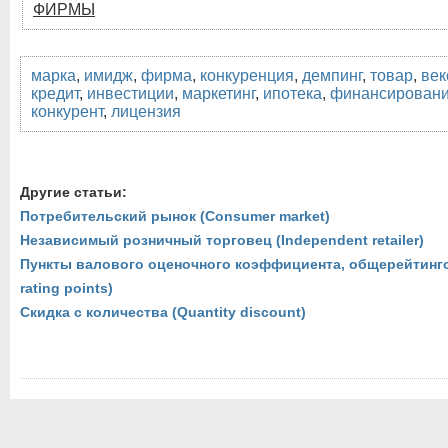
ФИРМЫ
марка
,
имидж
,
фирма
,
конкуренция
,
демпинг
,
товар
,
век
кредит
,
инвестиции
,
маркетинг
,
ипотека
,
финансирован
конкурент
,
лицензия
Другие статьи:
Потребительский рынок (Consumer market)
Независимый розничный торговец (Independent retailer)
Пункты валового оценочного коэффициента, общерейтинго
rating points)
Скидка с количества (Quantity discount)