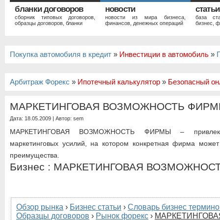
бланки договоров
новости
статьи
сборник типовых договоров,
новости из мира бизнеса,
база ст
образцы договоров, бланки
финансов, денежных операций
бизнес, ф
Покупка автомобиля в кредит
»
Инвестиции в автомобиль
»
Арбитраж Форекс
»
Ипотечный калькулятор
»
Безопасный он
МАРКЕТИНГОВАЯ ВОЗМОЖНОСТЬ ФИР
Дата: 18.05.2009 | Автор:
sem
МАРКЕТИНГОВАЯ ВОЗМОЖНОСТЬ ФИРМЫ – привлекат
маркетинговых усилий, на котором конкретная фирма может 
преимущества.
Бизнес : МАРКЕТИНГОВАЯ ВОЗМОЖНОС
Обзор рынка
›
Бизнес статьи
›
Словарь бизнес термино
Образцы договоров
›
Рынок форекс
›
МАРКЕТИНГОВА