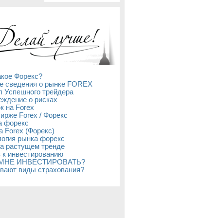
акое Форекс?
е сведения о рынке FOREX
л Успешного трейдера
ждение о рисках
к на Forex
бирже Forex / Форекс
а форекс
а Forex (Форекс)
огия рынка форекс
а растущем тренде
 к инвестированию
 МНЕ ИНВЕСТИРОВАТЬ?
вают виды страхования?