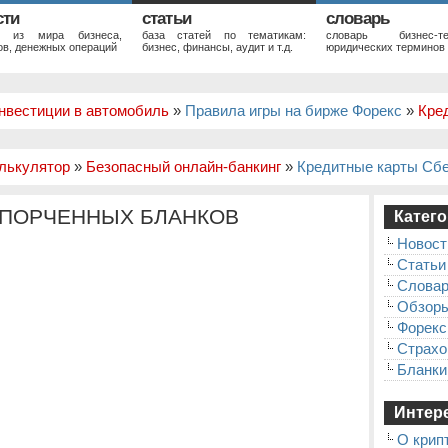
сти
статьи
словарь
и из мира бизнеса,
база статей по тематикам:
словарь бизнес-те
в, денежных операций
бизнес, финансы, аудит и т.д.
юридических терминов
нвестиции в автомобиль
»
Правила игры на бирже Форекс
»
Кре
лькулятор
»
Безопасный онлайн-банкинг
»
Кредитные карты Сб
СПОРЧЕННЫХ БЛАНКОВ
Катего
Новост
Статьи
Слова
Обзор
Форекс
Страхо
Бланки
Интере
О крип