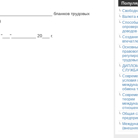
Популя
Свободн
______________________ бланков трудовых
Валюта к
)
Способ
опровер
доводов
 "___"__________ 20___ г.
Создани
впечатле
Основны
правово
регулир
трудовых
ДИПЛОМ
СЛУЖБ
Соврем
условия
междуна
обмена т
Соврем
теории
междуна
отношен
Общая с
предпри
Междуна
(внешняя