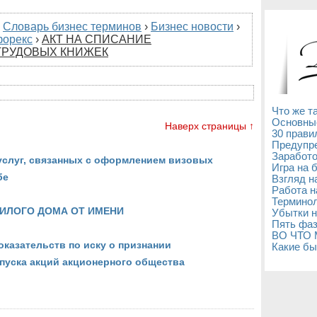
›
Словарь бизнес терминов
›
Бизнес новости
›
форекс
›
АКТ НА СПИСАНИЕ
ТРУДОВЫХ КНИЖЕК
Что же т
Основны
Наверх страницы ↑
30 прави
Предупре
Заработо
услуг, связанных с оформлением визовых
Игра на 
бе
Взгляд н
Работа н
Терминол
ИЛОГО ДОМА ОТ ИМЕНИ
Убытки н
Пять фаз
ВО ЧТО
казательств по иску о признании
Какие бы
пуска акций акционерного общества