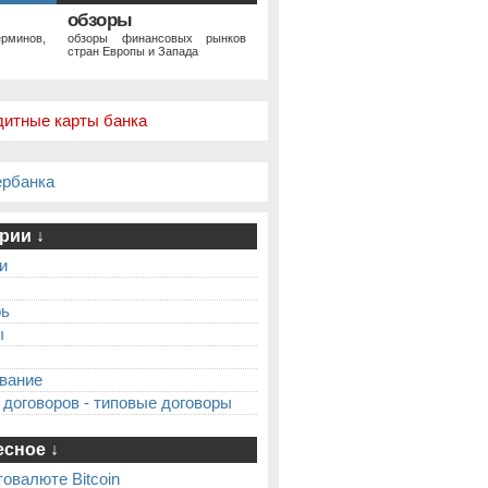
обзоры
рминов,
обзоры финансовых рынков
стран Европы и Запада
дитные карты банка
ербанка
рии ↓
и
рь
ы
вание
 договоров - типовые договоры
сное ↓
товалюте Bitcoin