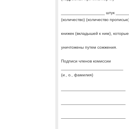
___________________ штук _____
(количество) (количество прописью
книжек (вкладышей к ним), которые
уничтожены путем сожжения.
Подписи членов комиссии
___________________________
(и., о., фамилия)
____________________________
____________________________
____________________________