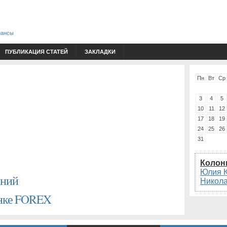
нансы
ПУБЛИКАЦИЯ СТАТЕЙ
ЗАКЛАДКИ
Пн
Вт
Ср
3
4
5
10
11
12
17
18
19
24
25
26
31
Колон
Юлия 
аний
Никол
ынке FOREX