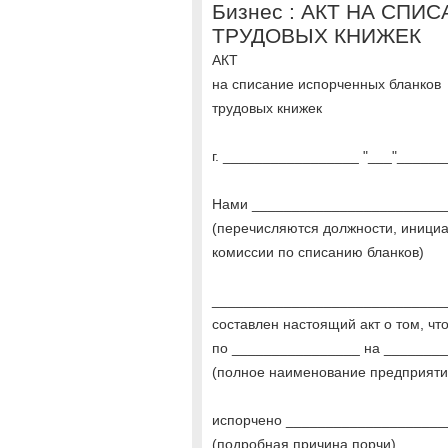
Бизнес : АКТ НА СП
ТРУДОВЫХ КНИЖЕК
АКТ
на списание испорченных бланков
трудовых книжек
г. _________________ "___"_______
Нами ________________________
(перечисляются должности, иници
комиссии по списанию бланков)
_____________________________
составлен настоящий акт о том, ч
по ________________ на _______
(полное наименование предприяти
испорчено ___________________
(подробная причина порчи)