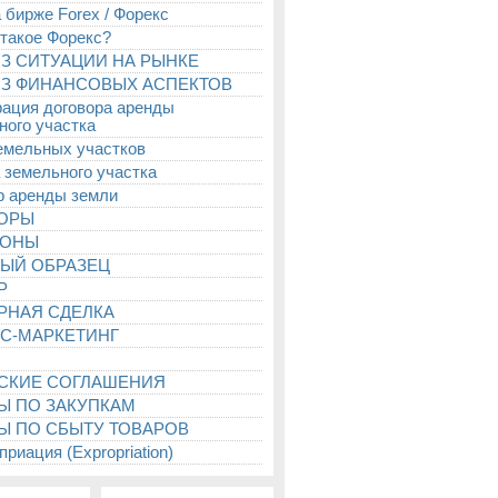
 бирже Forex / Форекс
 такое Форекс?
З СИТУАЦИИ НА РЫНКЕ
З ФИНАНСОВЫХ АСПЕКТОВ
рация договора аренды
ного участка
емельных участков
 земельного участка
р аренды земли
ТОРЫ
ИОНЫ
ЫЙ ОБРАЗЕЦ
Р
РНАЯ СДЕЛКА
С-МАРКЕТИНГ
СКИЕ СОГЛАШЕНИЯ
Ы ПО ЗАКУПКАМ
Ы ПО СБЫТУ ТОВАРОВ
риация (Expropriation)