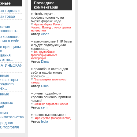
рные
Последние
комментарии
ая торговля
» Чтобы играть
ак товар
профессионально на
бирже форекс надо ...
ы
//
Игра на бирже Forex /
жения
Форекс. Взгляд с точки зрения
 оппонента
математики
Автор
Люся
е хорошего
ния о себе
» американские ТНК были
и будут лидирующими
е принципы
корпорац...
го
//
100 крупнейших
ования
транснациональных
корпораций
 отно...
Автор
Dima
АТИЧЕСКАЯ
» спасибо, в статье для
А
себя я нашёл много
енные
полезной ...
 и факторы
//
Плательщики земельного
налога
родного
Автор
Dima
ех...
» очень подробно и
енные
хорошо описано, приятно
читать!
родных
//
Внешняя торговля России
ий
Автор
sem
хема
» полностью согласен!
нимательства
//
Партнерство (товарищество)
Автор
fedia
родная
) торговля