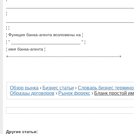
_____________________________________________________
¦
_____________________________________________________
¦ ¦
¦ Функция банка-агента возложены на ¦
¦ " _____________________________ " ¦
¦ имя банка-агента ¦
+--------------------------------------------------------------------------+
Обзор рынка
›
Бизнес статьи
›
Словарь бизнес термино
Образцы договоров
›
Рынок форекс
›
Бланк простой и
Другие статьи: