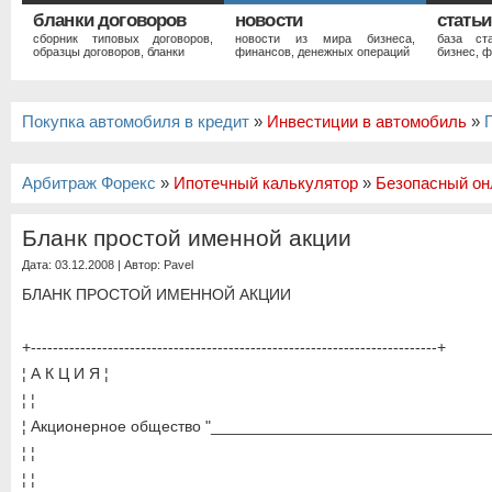
бланки договоров
новости
статьи
сборник типовых договоров,
новости из мира бизнеса,
база ст
образцы договоров, бланки
финансов, денежных операций
бизнес, ф
Покупка автомобиля в кредит
»
Инвестиции в автомобиль
»
Арбитраж Форекс
»
Ипотечный калькулятор
»
Безопасный он
Бланк простой именной акции
Дата: 03.12.2008 | Автор:
Pavel
БЛАНК ПРОСТОЙ ИМЕННОЙ АКЦИИ
+--------------------------------------------------------------------------+
¦ А К Ц И Я ¦
¦ ¦
¦ Акционерное общество "________________________________
¦ ¦
¦ ¦