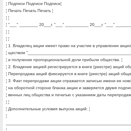
¦ Подписи Подписи Подписи¦
¦ Печать Печать Печать ¦
¦ ¦
¦ "___" ________ 20___г. "___" __________ 20___г. "___" ______
¦ ¦
¦ ¦
¦ 1. Владелец акции имеет право на участие в управлении акци
¦ ществом "____________________________________________
¦ и получение пропорциональной доли прибыли общества. ¦
¦ 2. Владение акцией регистрируется в книге (реестре) акций об
¦ Перепродажа акций фиксируется в книге (реестре) акций общес
¦ 3. Факт перепродажи акции отражается записью имени ее нов
¦ на оборотной стороне бланка акции и заверяется двумя подпис
¦ венных лиц общества и печатью с указанием даты перепродажи
¦ ¦
¦ Дополнительные условия выпуска акций: ¦
¦
_____________________________________________________
¦