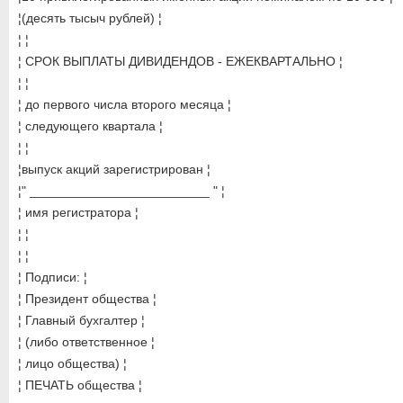
¦(десять тысыч рублей) ¦
¦ ¦
¦ СРОК ВЫПЛАТЫ ДИВИДЕНДОВ - ЕЖЕКВАРТАЛЬНО ¦
¦ ¦
¦ до первого числа второго месяца ¦
¦ следующего квартала ¦
¦ ¦
¦выпуск акций зарегистрирован ¦
¦" _________________________ " ¦
¦ имя регистратора ¦
¦ ¦
¦ ¦
¦ Подписи: ¦
¦ Президент общества ¦
¦ Главный бухгалтер ¦
¦ (либо ответственное ¦
¦ лицо общества) ¦
¦ ПЕЧАТЬ общества ¦