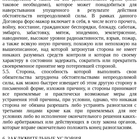
таковое необходимо), которое может понадобиться для
наверстывания упущенного в результате действия
обстоятельств непреодолимой силы. В рамках данного
Договора форс-мажор включает в себя, в числе всего прочего,
войну, восстание, гражданские беспорядки, блокаду, саботаж,
эмбарго, забастовку, мятеж, эпидемию, землетрясение,
наводнение, высокие уровни радиоактивности, взрыв, пожар,
а также всякую иную причину, похожую или непохожую на
вышеописанное, над которой затронутая сторона не имеет
никаких разумных средств контроля и которая по своему
характеру в состоянии задержать, сократить или прекратить
своевременное принятие мер потерпевшей стороной.
5.5. Сторона, способность которой выполнять свои
обязательства затруднена обстоятельствами непреодолимой
силы, как можно быстрее извещает об этом другую сторону в
письменной форме, изложив причину, и стороны принимают
все приемлемые и практически возможные меры для
устранения этой причины, при условии, однако, что никакая
сторона не обязана разрешать либо устранять разногласия с
третьими лицами кроме как при приемлемых для нее
условиях либо во исполнение окончательного решения каких-
либо арбитражных или действующих в силу закона органов,
которые вправе окончательно положить конец разногласиям.
6. ЗАКЛЮЧИТЕЛЬНЫЕ УСЛОВИЯ