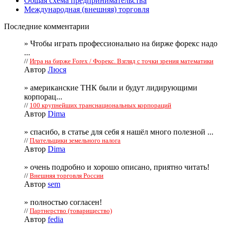
Общая схема предпринимательства
Международная (внешняя) торговля
Последние комментарии
» Чтобы играть профессионально на бирже форекс надо
...
//
Игра на бирже Forex / Форекс. Взгляд с точки зрения математики
Автор
Люся
» американские ТНК были и будут лидирующими
корпорац...
//
100 крупнейших транснациональных корпораций
Автор
Dima
» спасибо, в статье для себя я нашёл много полезной ...
//
Плательщики земельного налога
Автор
Dima
» очень подробно и хорошо описано, приятно читать!
//
Внешняя торговля России
Автор
sem
» полностью согласен!
//
Партнерство (товарищество)
Автор
fedia