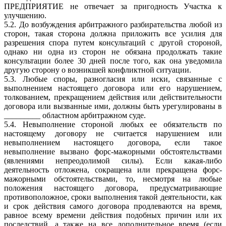
ПРЕДПРИЯТИЕ не отвечает за пригодность Участка к
улучшению.
5.2. До возбуждения арбитражного разбирательства любой из
сторон, такая сторона должна приложить все усилия для
разрешения спора путем консультаций с другой стороной,
однако ни одна из сторон не обязана продолжать такие
консультации более 30 дней после того, как она уведомила
другую сторону о возникшей конфликтной ситуации.
5.3. Любые споры, разногласия или иски, связанные с
выполнением настоящего договора или его нарушением,
толкованием, прекращением действия или действительности
договора или вызванные ими, должны быть урегулированы в
_________ областном арбитражном суде.
5.4. Невыполнение стороной любых ее обязательств по
настоящему договору не считается нарушением или
невыполнением настоящего договора, если такое
невыполнение вызвано форс-мажорными обстоятельствами
(явлениями непреодолимой силы). Если какая-либо
деятельность отложена, сокращена или прекращена форс-
мажорными обстоятельствами, то, несмотря на любые
положения настоящего договора, предусматривающие
противоположное, сроки выполнения такой деятельности, как
и срок действия самого договора продлеваются на время,
равное всему времени действия подобных причин или их
последствий, а также на все дополнительное время (если