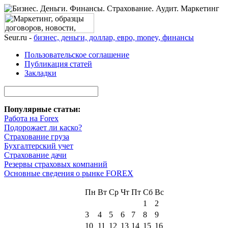
Seur.ru -
бизнес, деньги, доллар, евро, money, финансы
Пользовательское соглашение
Публикация статей
Закладки
Популярные статьи:
Работа на Forex
Подорожает ли каско?
Страхование груза
Бухгалтерский учет
Страхование дачи
Резервы страховых компаний
Основные сведения о рынке FOREX
Пн
Вт
Ср
Чт
Пт
Сб
Вс
1
2
3
4
5
6
7
8
9
10
11
12
13
14
15
16