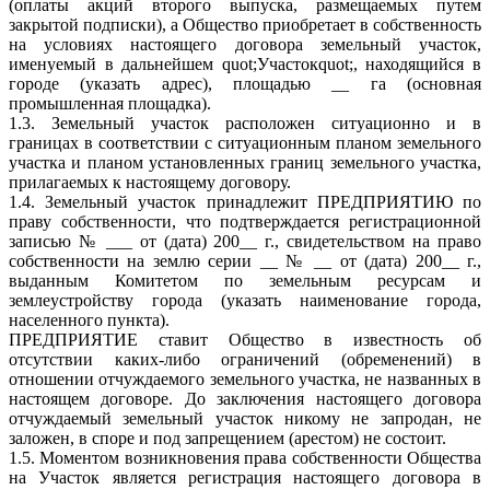
(оплаты акций второго выпуска, размещаемых путем
закрытой подписки), а Общество приобретает в собственность
на условиях настоящего договора земельный участок,
именуемый в дальнейшем quot;Участокquot;, находящийся в
городе (указать адрес), площадью __ га (основная
промышленная площадка).
1.3. Земельный участок расположен ситуационно и в
границах в соответствии с ситуационным планом земельного
участка и планом установленных границ земельного участка,
прилагаемых к настоящему договору.
1.4. Земельный участок принадлежит ПРЕДПРИЯТИЮ по
праву собственности, что подтверждается регистрационной
записью № ___ от (дата) 200__ г., свидетельством на право
собственности на землю серии __ № __ от (дата) 200__ г.,
выданным Комитетом по земельным ресурсам и
землеустройству города (указать наименование города,
населенного пункта).
ПРЕДПРИЯТИЕ ставит Общество в известность об
отсутствии каких-либо ограничений (обременений) в
отношении отчуждаемого земельного участка, не названных в
настоящем договоре. До заключения настоящего договора
отчуждаемый земельный участок никому не запродан, не
заложен, в споре и под запрещением (арестом) не состоит.
1.5. Моментом возникновения права собственности Общества
на Участок является регистрация настоящего договора в