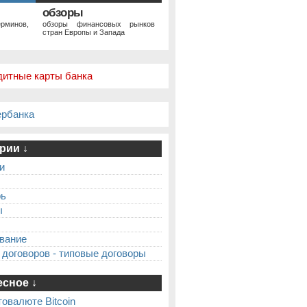
обзоры
рминов,
обзоры финансовых рынков
стран Европы и Запада
дитные карты банка
ербанка
рии ↓
и
рь
ы
вание
 договоров - типовые договоры
сное ↓
товалюте Bitcoin