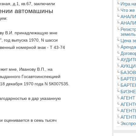
зная, д.1, кв.67, заключили
Игра на
рении автомашины
Что же
АНАЛИ
щем:
АНАЛИ
Регист
кову В.И. принадлежащую мне
земель
, год выпуска 1970, N шасси
Цена з
Аренда
твенный номерной знак - Т 43-74
Догово
АУДИ
АУКЦ
жит мне, Иванову В.П., на
БАЗОВ
 выданного Госавтоинспекцией
БАРТЕ
 18 декабря 1970 года N 5К007535.
БАРТЕ
БИЗНЕ
АГЕНТ
лагодарностью в дар указанную
АГЕНТ
АГЕНТ
АГЕНТ
и оценивается в семь тысяч
Экспроп