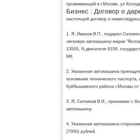
проживающий в г.Москве, ул.Колоде
Бизнес : Договор о да
настоящий договор о нижеследую
1. Я, Иванов В.П., подарил Ситни
легковую автомашину марки "Волга"
13555, N двигателя 8158, государс
МК.
2. Указанная автомашина принадле
основании технического паспорта,
Куйбышевского района г.Москвы от
3. Я, Ситников В.И., принимаю с б
автомашину.
4. Указанная автомашина сторонам
(7000) рублей.