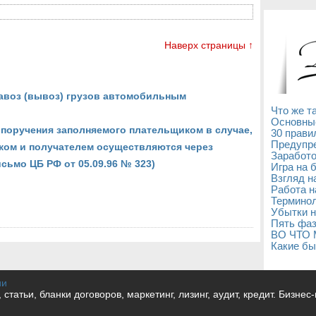
Наверх страницы ↑
авоз (вывоз) грузов автомобильным
Что же т
Основны
 поручения заполняемого плательщиком в случае,
30 прави
Предупре
ком и получателем осуществляются через
Заработо
сьмо ЦБ РФ от 05.09.96 № 323)
Игра на 
Взгляд н
Работа н
Терминол
Убытки н
Пять фаз
ВО ЧТО
Какие бы
ии
и, статьи, бланки договоров, маркетинг, лизинг, аудит, кредит. Бизне