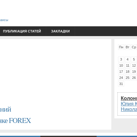
нансы
ПУБЛИКАЦИЯ СТАТЕЙ
ЗАКЛАДКИ
Пн
Вт
Ср
3
4
5
10
11
12
17
18
19
24
25
26
31
Колон
Юлия 
аний
Никол
ынке FOREX