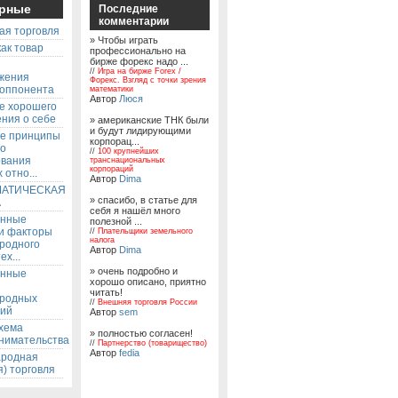
рные
Последние
комментарии
ая торговля
» Чтобы играть
ак товар
профессионально на
бирже форекс надо ...
ы
//
Игра на бирже Forex /
жения
Форекс. Взгляд с точки зрения
 оппонента
математики
Автор
Люся
е хорошего
ния о себе
» американские ТНК были
и будут лидирующими
е принципы
корпорац...
го
//
100 крупнейших
ования
транснациональных
корпораций
 отно...
Автор
Dima
АТИЧЕСКАЯ
» спасибо, в статье для
А
себя я нашёл много
енные
полезной ...
 и факторы
//
Плательщики земельного
налога
родного
Автор
Dima
ех...
» очень подробно и
енные
хорошо описано, приятно
читать!
родных
//
Внешняя торговля России
ий
Автор
sem
хема
» полностью согласен!
нимательства
//
Партнерство (товарищество)
Автор
fedia
родная
) торговля