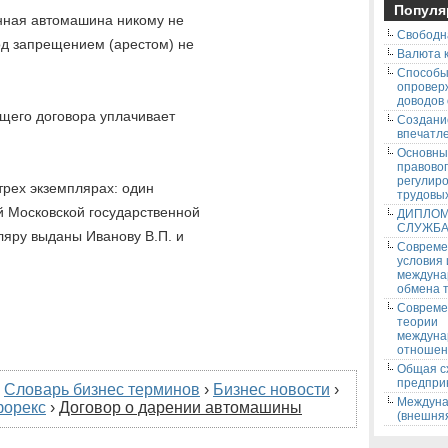
Популя
нная автомашина никому не
Свободн
под запрещением (арестом) не
Валюта к
Способ
опровер
доводов
щего договора уплачивает
Создани
впечатле
Основны
правово
регулир
трех экземплярах: один
трудовых
й Московской государственной
ДИПЛОМ
СЛУЖБ
ляру выданы Иванову В.П. и
Соврем
условия
междуна
обмена т
Соврем
теории
междуна
отношен
Общая с
предпри
›
Словарь бизнес терминов
›
Бизнес новости
›
Междуна
форекс
›
Договор о дарении автомашины
(внешняя