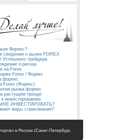
акое Форекс?
е сведения о рынке FOREX
л Успешного трейдера
ждение о рисках
к на Forex
бирже Forex / Форекс
а форекс
а Forex (Форекс)
огия рынка форекс
а растущем тренде
 к инвестированию
 МНЕ ИНВЕСТИРОВАТЬ?
вают виды страхования?
с-портал в России (Санкт-Петербург,