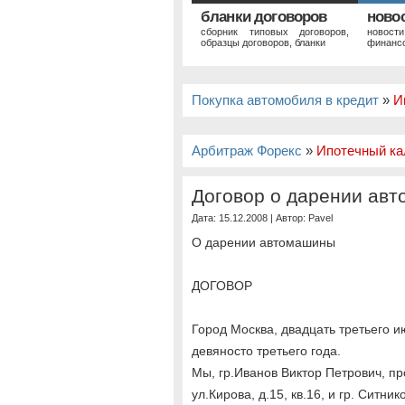
бланки договоров
ново
сборник типовых договоров,
новост
образцы договоров, бланки
финансо
Покупка автомобиля в кредит
»
И
Арбитраж Форекс
»
Ипотечный ка
Договор о дарении ав
Дата: 15.12.2008 | Автор:
Pavel
О дарении автомашины
ДОГОВОР
Город Москва, двадцать третьего и
девяносто третьего года.
Мы, гр.Иванов Виктор Петрович, п
ул.Кирова, д.15, кв.16, и гр. Ситни