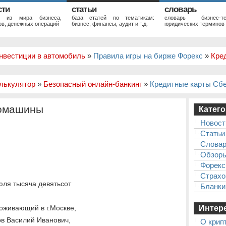
сти
статьи
словарь
и из мира бизнеса,
база статей по тематикам:
словарь бизнес-те
в, денежных операций
бизнес, финансы, аудит и т.д.
юридических терминов
нвестиции в автомобиль
»
Правила игры на бирже Форекс
»
Кре
лькулятор
»
Безопасный онлайн-банкинг
»
Кредитные карты Сб
томашины
Катего
Новост
Статьи
Слова
Обзор
Форекс
Страхо
юля тысяча девятьсот
Бланки
роживающий в г.Москве,
Интере
ков Василий Иванович,
О крип