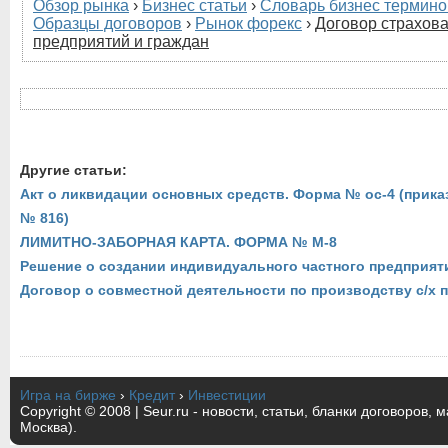
Обзор рынка
›
Бизнес статьи
›
Словарь бизнес термино
Образцы договоров
›
Рынок форекс
›
Договор страхов
предприятий и граждан
Другие статьи:
Акт о ликвидации основных средств. Форма № ос-4 (приказ
№ 816)
ЛИМИТНО-ЗАБОРНАЯ КАРТА. ФОРМА № М-8
Решение о создании индивидуального частного предприят
Договор о совместной деятельности по производству с/х 
Игра на бирже
›
Кредит
›
Инвестиции
Copyright © 2008 | Seur.ru - новости, статьи, бланки договоров, 
Москва).