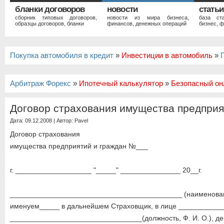
бланки договоров
новости
статьи
сборник типовых договоров,
новости из мира бизнеса,
база ст
образцы договоров, бланки
финансов, денежных операций
бизнес, ф
Покупка автомобиля в кредит
»
Инвестиции в автомобиль
»
Арбитраж Форекс
»
Ипотечный калькулятор
»
Безопасный он
Договор страхования имущества предприя
Дата: 09.12.2008 | Автор:
Pavel
Договор страхования
имущества предприятий и граждан №___
г. ___________________ "_____" _______________ 20__г.
___________________________________________ (наименован
именуем_____ в дальнейшем Страховщик, в лице __________
_________________________________(должность, Ф. И. О.), д