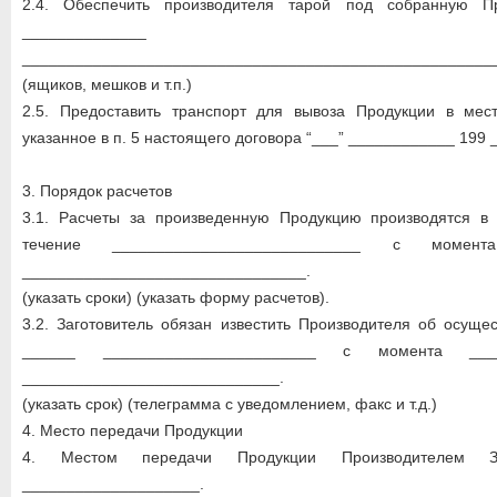
2.4. Обеспечить производителя тарой под собранную П
______________
_____________________________________________________
(ящиков, мешков и т.п.)
2.5. Предоставить транспорт для вывоза Продукции в мес
указанное в п. 5 настоящего договора “___” ____________ 199 _
3. Порядок расчетов
3.1. Расчеты за произведенную Продукцию производятся в
течение ____________________________ с момен
________________________________.
(указать сроки) (указать форму расчетов).
3.2. Заготовитель обязан известить Производителя об осуще
______ ________________________ с момента ____
_____________________________.
(указать срок) (телеграмма с уведомлением, факс и т.д.)
4. Место передачи Продукции
4. Местом передачи Продукции Производителем За
____________________.