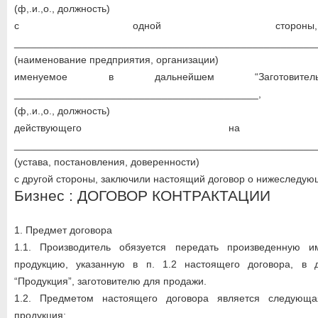
(ф,.и.,о., должность)
с одной стор
_____________________________________________________
(наименование предприятия, организации)
именуемое в дальнейшем “Заготови
___________________________________________,
(ф,.и.,о., должность)
действующего на о
_____________________________________________________
(устава, постановления, доверенности)
с другой стороны, заключили настоящий договор о нижеследую
Бизнес : ДОГОВОР КОНТРАКТАЦИИ
1. Предмет договора
1.1. Производитель обязуется передать произведенную и
продукцию, указанную в п. 1.2 настоящего договора, в
“Продукция”, заготовителю для продажи.
1.2. Предметом настоящего договора является следующая
продукция: