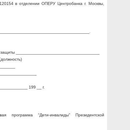
6120154 в отделении ОПЕРУ Центробанка г. Москвы,
_______________________________________.
й защиты ____________________________________
(должность)
_______
_________________
 ____________ 199 __ г.
вая программа “Дети-инвалиды” Президентской