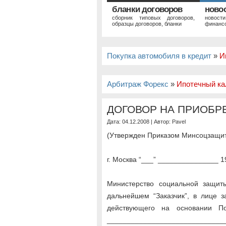
бланки договоров
ново
сборник типовых договоров,
новост
образцы договоров, бланки
финансо
Покупка автомобиля в кредит
»
И
Арбитраж Форекс
»
Ипотечный ка
ДОГОВОР НА ПРИОБР
Дата: 04.12.2008 | Автор:
Pavel
(Утвержден Приказом Минсоцзащиты 
г. Москва “___” _______________ 19
Министерство социальной защит
дальнейшем “Заказчик”, в лице 
действующего на основании П
_____________________________