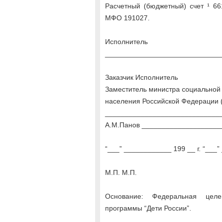
Расчетный (бюджетный) счет ¹ 6
МФО 191027.
Исполнитель
_____________________________
Заказчик Исполнитель
Заместитель министра социально
населения Российской Федерации 
_____________________________
А.М.Панов ___________________
“___” ____________ 199 __ г. “___”
М.П. М.П.
Основание: Федеральная целе
программы “Дети России”.