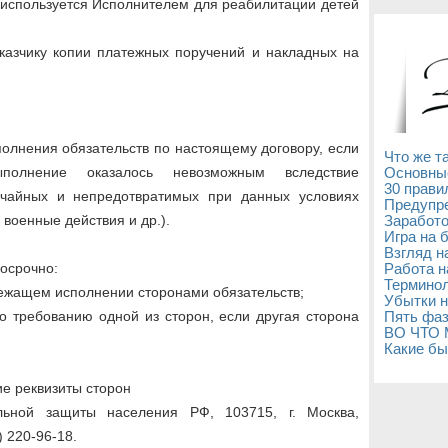
 используется Исполнителем для реабилитации детей
аказчику копии платежных поручений и накладных на
полнения обязательств по настоящему договору, если
Что же т
полнение оказалось невозможным вследствие
Основны
30 прави
ычайных и непредотвратимых при данных условиях
Предупре
 военные действия и др.).
Заработо
Игра на 
Взгляд н
досрочно:
Работа н
Терминол
лежащем исполнении сторонами обязательств;
Убытки н
о требованию одной из сторон, если другая сторона
Пять фаз
ВО ЧТО
Какие бы
ие реквизиты сторон
льной защиты населения РФ, 103715, г. Москва,
5) 220-96-18.