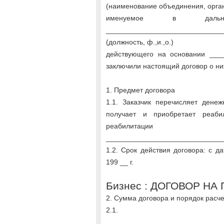
(наименование объединения, орга
именуемое в дальн
_____________________________
(должность, ф.,и.,о.)
действующего на основании ____
заключили настоящий договор о 
1. Предмет договора
1.1. Заказчик перечисляет дене
получает и приобретает реаби
реабилита
_____________________________
1.2. Срок действия договора: с д
199 __ г.
Бизнес : ДОГОВОР Н
2. Сумма договора и порядок расч
2.1. Су
_____________________________