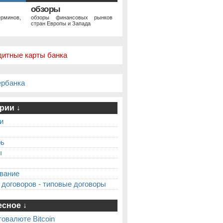
обзоры
рминов,
обзоры финансовых рынков
стран Европы и Запада
дитные карты банка
ербанка
рии ↓
и
рь
ы
вание
 договоров - типовые договоры
сное ↓
товалюте Bitcoin