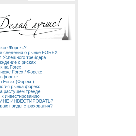
акое Форекс?
е сведения о рынке FOREX
л Успешного трейдера
ждение о рисках
к на Forex
бирже Forex / Форекс
а форекс
а Forex (Форекс)
огия рынка форекс
а растущем тренде
 к инвестированию
 МНЕ ИНВЕСТИРОВАТЬ?
вают виды страхования?