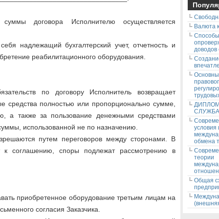
Популя
Свободн
м суммы договора Исполнителю осуществляется
Валюта к
Способ
опровер
 себя надлежащий бухгалтерский учет, отчетность и
доводов
обретение реабилитационного оборудования.
Создани
впечатле
Основны
правово
регулир
язательств по договору Исполнитель возвращает
трудовых
ые средства полностью или пропорционально сумме,
ДИПЛОМ
СЛУЖБ
ю, а также за пользование денежными средствами
Соврем
суммы, использованной не по назначению.
условия
междуна
азрешаются путем переговоров между сторонами. В
обмена т
т к соглашению, споры подлежат рассмотрению в
Соврем
теории
междуна
отношен
Общая с
предпри
Междуна
авать приобретенное оборудование третьим лицам на
(внешняя
сьменного согласия Заказчика.