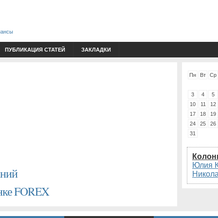
нансы
ПУБЛИКАЦИЯ СТАТЕЙ
ЗАКЛАДКИ
Пн
Вт
Ср
3
4
5
10
11
12
17
18
19
24
25
26
31
Колон
Юлия 
аний
Никол
ынке FOREX