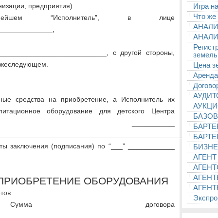
низации, предприятия)
Игра на
Что же
ейшем “Исполнитель”, в лице
АНАЛИ
______________,
АНАЛИ
Регист
___________________________, с другой стороны,
земель
нижеследующем.
Цена з
Аренда
Догово
АУДИ
жные средства на приобретение, а Исполнитель их
АУКЦ
литационное оборудование для детского Центра
БАЗОВ
ции ___________
БАРТЕ
______________________________________________________.
БАРТЕ
аты заключения (подписания) по “___” ____________
БИЗНЕ
АГЕНТ
АГЕНТ
АГЕНТ
А ПРИОБРЕТЕНИЕ ОБОРУДОВАНИЯ
АГЕНТ
етов
Экспроп
мма договора
_________________________________.