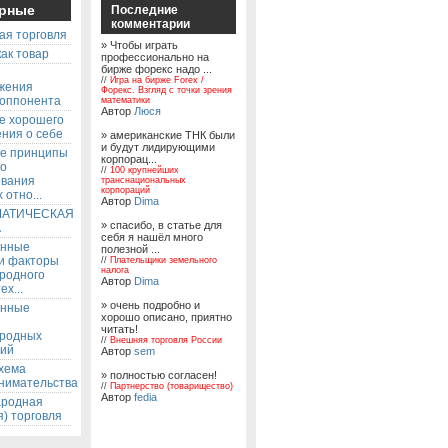
рные
Последние
комментарии
ая торговля
» Чтобы играть
ак товар
профессионально на
бирже форекс надо ...
ы
//
Игра на бирже Forex /
жения
Форекс. Взгляд с точки зрения
 оппонента
математики
Автор
Люся
е хорошего
ния о себе
» американские ТНК были
и будут лидирующими
е принципы
корпорац...
го
//
100 крупнейших
ования
транснациональных
корпораций
 отно...
Автор
Dima
АТИЧЕСКАЯ
» спасибо, в статье для
А
себя я нашёл много
енные
полезной ...
 и факторы
//
Плательщики земельного
налога
родного
Автор
Dima
ех...
» очень подробно и
енные
хорошо описано, приятно
читать!
родных
//
Внешняя торговля России
ий
Автор
sem
хема
» полностью согласен!
нимательства
//
Партнерство (товарищество)
Автор
fedia
родная
) торговля