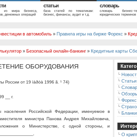
сти
статьи
словарь
и из мира бизнеса,
база статей по тематикам:
словарь бизнес-те
в, денежных операций
бизнес, финансы, аудит и т.д.
юридических терминов
нвестиции в автомобиль
»
Правила игры на бирже Форекс
»
Кре
лькулятор
»
Безопасный онлайн-банкинг
»
Кредитные карты Сб
ЕТЕНИЕ ОБОРУДОВАНИЯ
Катего
Новост
Статьи
России от 19 ìàðòà 1996 ã. ¹ 74)
Слова
Обзор
9 __ г.
Форекс
Страхо
ы населения Российской Федерации, именуемое в
Бланки
заместителя министра Панова Андрея Михайловича,
оложения о Министерстве, с одной стороны, и
Интере
______________,
О крип