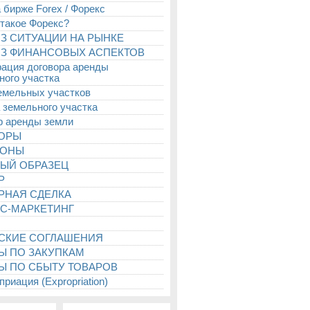
 бирже Forex / Форекс
 такое Форекс?
З СИТУАЦИИ НА РЫНКЕ
З ФИНАНСОВЫХ АСПЕКТОВ
рация договора аренды
ного участка
емельных участков
 земельного участка
р аренды земли
ТОРЫ
ИОНЫ
ЫЙ ОБРАЗЕЦ
Р
РНАЯ СДЕЛКА
С-МАРКЕТИНГ
СКИЕ СОГЛАШЕНИЯ
Ы ПО ЗАКУПКАМ
Ы ПО СБЫТУ ТОВАРОВ
риация (Expropriation)