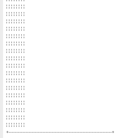
¦ ¦ ¦ ¦ ¦ ¦ ¦ ¦
¦ ¦ ¦ ¦ ¦ ¦ ¦ ¦
¦ ¦ ¦ ¦ ¦ ¦ ¦ ¦
¦ ¦ ¦ ¦ ¦ ¦ ¦ ¦
¦ ¦ ¦ ¦ ¦ ¦ ¦ ¦
¦ ¦ ¦ ¦ ¦ ¦ ¦ ¦
¦ ¦ ¦ ¦ ¦ ¦ ¦ ¦
¦ ¦ ¦ ¦ ¦ ¦ ¦ ¦
¦ ¦ ¦ ¦ ¦ ¦ ¦ ¦
¦ ¦ ¦ ¦ ¦ ¦ ¦ ¦
¦ ¦ ¦ ¦ ¦ ¦ ¦ ¦
¦ ¦ ¦ ¦ ¦ ¦ ¦ ¦
¦ ¦ ¦ ¦ ¦ ¦ ¦ ¦
¦ ¦ ¦ ¦ ¦ ¦ ¦ ¦
¦ ¦ ¦ ¦ ¦ ¦ ¦ ¦
¦ ¦ ¦ ¦ ¦ ¦ ¦ ¦
¦ ¦ ¦ ¦ ¦ ¦ ¦ ¦
+-------------------------------------------------------------------+