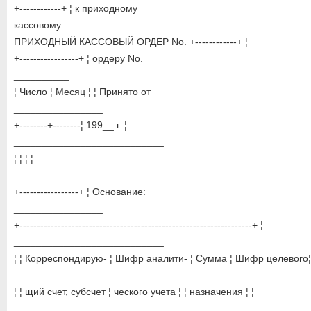
+------------+ ¦ к приходному
кассовому
ПРИХОДНЫЙ КАССОВЫЙ ОРДЕР No. +------------+ ¦
+-----------------+ ¦ ордеру No.
__________
¦ Число ¦ Месяц ¦ ¦ Принято от
________________
+--------+--------¦ 199__ г. ¦
___________________________
¦ ¦ ¦ ¦
___________________________
+-----------------+ ¦ Основание:
________________
+-------------------------------------------------------------------+ ¦
___________________________
¦ ¦ Корреспондирую- ¦ Шифр аналити- ¦ Сумма ¦ Шифр целевого¦
___________________________
¦ ¦ щий счет, субсчет ¦ ческого учета ¦ ¦ назначения ¦ ¦
___________________________