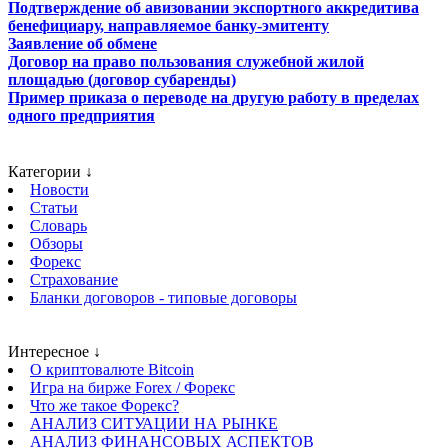
Подтверждение об авизовании экспортного аккредитива
бенефициару, направляемое банку-эмитенту
Заявление об обмене
Договор на право пользования служебной жилой
площадью (договор субаренды)
Пример приказа о переводе на другую работу в пределах
одного предприятия
Категории ↓
Новости
Статьи
Словарь
Обзоры
Форекс
Страхование
Бланки договоров - типовые договоры
Интересное ↓
О криптовалюте Bitcoin
Игра на бирже Forex / Форекс
Что же такое Форекс?
АНАЛИЗ СИТУАЦИИ НА РЫНКЕ
АНАЛИЗ ФИНАНСОВЫХ АСПЕКТОВ