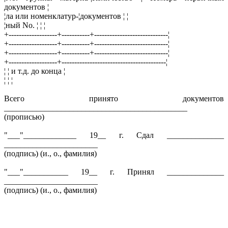
документов ¦
¦ла или номенклатур-¦документов ¦ ¦
¦ный No. ¦ ¦ ¦
+-------------------+-----------+-----------------------------¦
+-------------------+-----------+-----------------------------¦
+-------------------+-----------+-----------------------------¦
+-------------------+-----------------------------------------¦
¦ ¦ и т.д. до конца ¦
¦ ¦ ¦
Всего принято документов
_____________________________________________
(прописью)
"___"_____________ 19__ г. Сдал ______________
_______________________
(подпись) (и., о., фамилия)
"___"___________ 19__ г. Принял ______________
_______________________
(подпись) (и., о., фамилия)