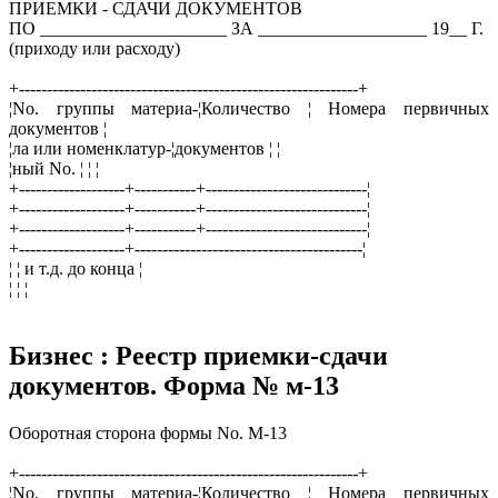
ПРИЕМКИ - СДАЧИ ДОКУМЕНТОВ
ПО _____________________ ЗА ___________________ 19__ Г.
(приходу или расходу)
+-------------------------------------------------------------+
¦Nо. группы материа-¦Количество ¦ Номера первичных
документов ¦
¦ла или номенклатур-¦документов ¦ ¦
¦ный No. ¦ ¦ ¦
+-------------------+-----------+-----------------------------¦
+-------------------+-----------+-----------------------------¦
+-------------------+-----------+-----------------------------¦
+-------------------+-----------------------------------------¦
¦ ¦ и т.д. до конца ¦
¦ ¦ ¦
Бизнес : Реестр приемки-сдачи
документов. Форма № м-13
Оборотная сторона формы Nо. М-13
+-------------------------------------------------------------+
¦Nо. группы материа-¦Количество ¦ Номера первичных