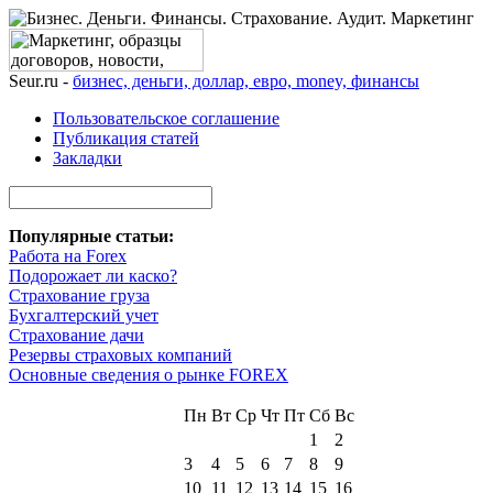
Seur.ru -
бизнес, деньги, доллар, евро, money, финансы
Пользовательское соглашение
Публикация статей
Закладки
Популярные статьи:
Работа на Forex
Подорожает ли каско?
Страхование груза
Бухгалтерский учет
Страхование дачи
Резервы страховых компаний
Основные сведения о рынке FOREX
Пн
Вт
Ср
Чт
Пт
Сб
Вс
1
2
3
4
5
6
7
8
9
10
11
12
13
14
15
16