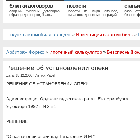
бланки договоров
новости
статьи
сборник типовых договоров,
новости из мира бизнеса,
база ст
образцы договоров, бланки
финансов, денежных операций
бизнес, ф
Покупка автомобиля в кредит
»
Инвестиции в автомобиль
»
Арбитраж Форекс
»
Ипотечный калькулятор
»
Безопасный он
Решение об установлении опеки
Дата: 15.12.2008 | Автор:
Pavel
РЕШЕНИЕ ОБ УСТАНОВЛЕНИИ ОПЕКИ
Администрация Орджоникидзевского р-на г. Екатеринбурга
9 декабря 1992 г. N 2-51
РЕШЕНИЕ
"О назначении опеки над Пятаковым И.М."