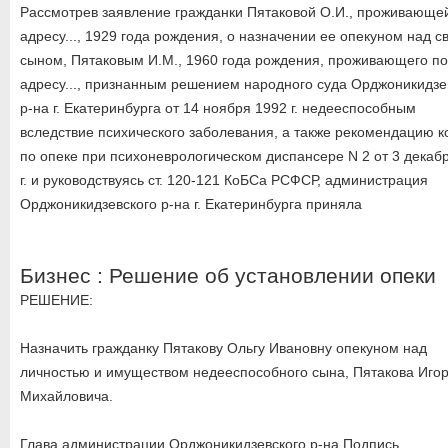
Рассмотрев заявление гражданки Пятаковой О.И., проживающе
адресу..., 1929 года рождения, о назначении ее опекуном над с
сыном, Пятаковым И.М., 1960 года рождения, проживающего по
адресу..., признанным решением народного суда Орджоникидзе
р-на г. Екатеринбурга от 14 ноября 1992 г. недееспособным
вследствие психического заболевания, а также рекомендацию 
по опеке при психоневрологическом диспансере N 2 от 3 декаб
г. и руководствуясь ст. 120-121 КоБСа РСФСР, администрация
Орджоникидзевского р-на г. Екатеринбурга приняла
Бизнес : Решение об установлении опеки
РЕШЕНИЕ:
Назначить гражданку Пятакову Ольгу Ивановну опекуном над
личностью и имуществом недееспособного сына, Пятакова Иго
Михайловича.
Глава администрации Орджоникидзевского р-на Подпись