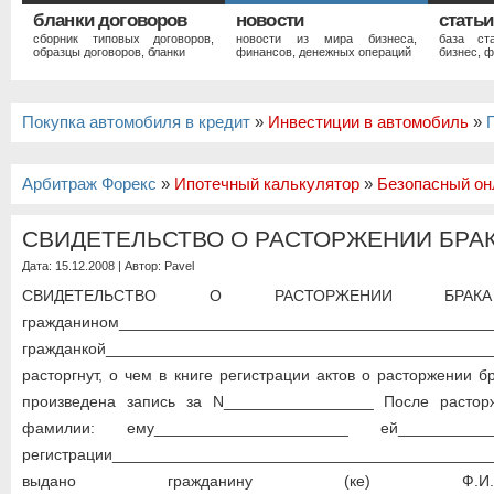
бланки договоров
новости
статьи
сборник типовых договоров,
новости из мира бизнеса,
база ст
образцы договоров, бланки
финансов, денежных операций
бизнес, ф
Покупка автомобиля в кредит
»
Инвестиции в автомобиль
»
Арбитраж Форекс
»
Ипотечный калькулятор
»
Безопасный он
СВИДЕТЕЛЬСТВО О РАСТОРЖЕНИИ БРА
Дата: 15.12.2008 | Автор:
Pavel
СВИДЕТЕЛЬСТВО О РАСТОРЖЕНИИ БРА
гражданином_________________________________________
гражданкой_______________________________________
расторгнут, о чем в книге регистрации актов о расторжении б
произведена запись за N_________________ После растор
фамилии: ему______________________ ей__________
регистрации_______________________________________
выдано гражданину (ке) Ф.И.О._____