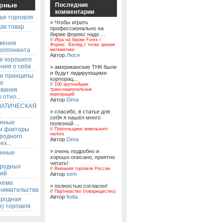
рные
Последние
комментарии
ая торговля
» Чтобы играть
ак товар
профессионально на
бирже форекс надо ...
ы
//
Игра на бирже Forex /
жения
Форекс. Взгляд с точки зрения
 оппонента
математики
Автор
Люся
е хорошего
ния о себе
» американские ТНК были
и будут лидирующими
е принципы
корпорац...
го
//
100 крупнейших
ования
транснациональных
корпораций
 отно...
Автор
Dima
АТИЧЕСКАЯ
» спасибо, в статье для
А
себя я нашёл много
енные
полезной ...
 и факторы
//
Плательщики земельного
налога
родного
Автор
Dima
ех...
» очень подробно и
енные
хорошо описано, приятно
читать!
родных
//
Внешняя торговля России
ий
Автор
sem
хема
» полностью согласен!
нимательства
//
Партнерство (товарищество)
Автор
fedia
родная
) торговля