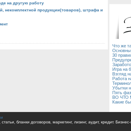
оде на другую работу
й, некомплектной продукции(товаров), штрафа и
мент
Что же т
Основны
30 прави
Предупре
Заработо
Игра на 
Взгляд н
Работа н
Терминол
Убытки н
Пять фаз
ВО ЧТО
Какие бы
ии
и, статьи, бланки договоров, маркетинг, лизинг, аудит, кредит. Бизне