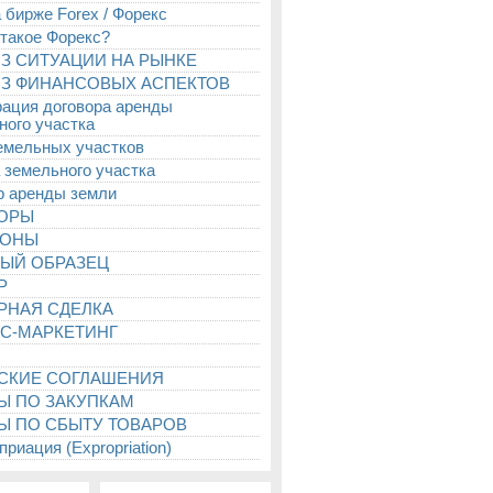
 бирже Forex / Форекс
 такое Форекс?
З СИТУАЦИИ НА РЫНКЕ
З ФИНАНСОВЫХ АСПЕКТОВ
рация договора аренды
ного участка
емельных участков
 земельного участка
р аренды земли
ТОРЫ
ИОНЫ
ЫЙ ОБРАЗЕЦ
Р
РНАЯ СДЕЛКА
С-МАРКЕТИНГ
СКИЕ СОГЛАШЕНИЯ
Ы ПО ЗАКУПКАМ
Ы ПО СБЫТУ ТОВАРОВ
риация (Expropriation)