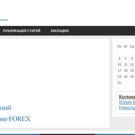
нансы
ПУБЛИКАЦИЯ СТАТЕЙ
ЗАКЛАДКИ
Пн
Вт
Ср
3
4
5
10
11
12
17
18
19
24
25
26
31
Колон
Юлия 
аний
Никол
ынке FOREX