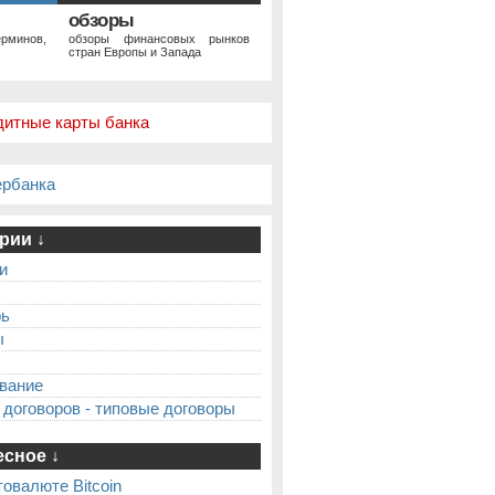
обзоры
рминов,
обзоры финансовых рынков
стран Европы и Запада
дитные карты банка
ербанка
рии ↓
и
рь
ы
вание
 договоров - типовые договоры
сное ↓
товалюте Bitcoin