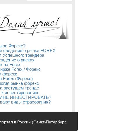
акое Форекс?
е сведения о рынке FOREX
л Успешного трейдера
ждение о рисках
к на Forex
бирже Forex / Форекс
а форекс
а Forex (Форекс)
огия рынка форекс
а растущем тренде
 к инвестированию
 МНЕ ИНВЕСТИРОВАТЬ?
вают виды страхования?
с-портал в России (Санкт-Петербург,