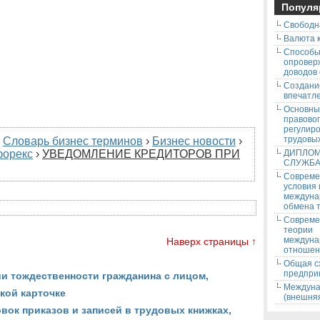
Популя
Свободн
Валюта к
Способ
опровер
доводов
Создани
впечатле
Основны
правово
регулир
трудовых
›
Словарь бизнес терминов
›
Бизнес новости
›
форекс
›
УВЕДОМЛЕНИЕ КРЕДИТОРОВ ПРИ
ДИПЛОМ
СЛУЖБ
Соврем
условия
междуна
обмена т
Соврем
теории
междуна
Наверх страницы ↑
отношен
Общая с
предпри
и тождественности гражданина с лицом,
Междуна
кой карточке
(внешняя
к приказов и записей в трудовых книжках,