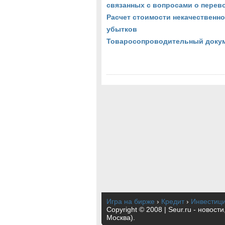
связанных с вопросами о перев
Расчет стоимости некачественно
убытков
Товаросопроводительный доку
Игра на бирже
›
Кредит
›
Инвестиц
Copyright © 2008 | Seur.ru - новост
Москва).