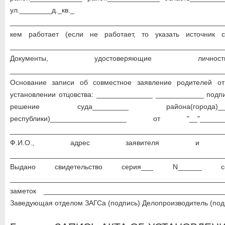
ул.________д._кв._ ул.____
______________________________________________________
кем работает (если не работает, то указать источник с
__________________________________________________
Документы, удостоверяющие лично
__________________________________________________
Основание записи об совместное заявление родителей от
установлении отцовства: ______________ ____________ подп
решение суда_________ района(города)_
республики)___________________ от "__"_
__________________________________________________
Ф.И.О., адрес заявителя и 
__________________________________________________
Выдано свидетельство серия___ N______ се
_____________________________________________________
заметок _____________________________________________
Заведующая отделом ЗАГСа (подпись) Делопроизводитель (под