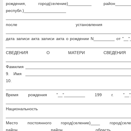
рождения, город(селение)__________ район___
республ.)__________________
______________________________________________________
после установления о
_____________________________________________________
дата записи акта записи акта о рождении N_________ от "__"
_____________________________________________________
СВЕДЕНИЯ О МАТЕРИ СВЕДЕН
_________________________________________________
Фамилия _____________________________________________
9. Имя _____________________________________________
10. Отче
__________________________________________________
Время рождения "__"_________ 199 г. "__"
__________________________________________________
Национальность
__________________________________________________
Место постоянного город(селение)____ город(селе
район_____________ район_____________ область________