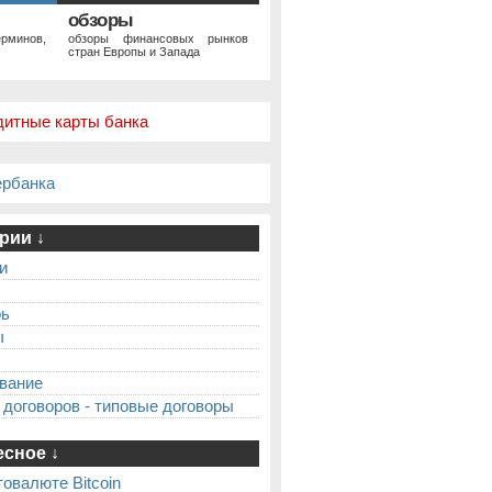
обзоры
рминов,
обзоры финансовых рынков
стран Европы и Запада
дитные карты банка
ербанка
рии ↓
и
рь
ы
вание
 договоров - типовые договоры
сное ↓
товалюте Bitcoin