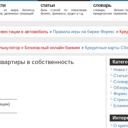
сти
статьи
словарь
и из мира бизнеса,
база статей по тематикам:
словарь бизнес-те
в, денежных операций
бизнес, финансы, аудит и т.д.
юридических терминов
нвестиции в автомобиль
»
Правила игры на бирже Форекс
»
Кре
лькулятор
»
Безопасный онлайн-банкинг
»
Кредитные карты Сб
квартиры в собственность
Катего
Новост
Статьи
Слова
Обзор
Форекс
________
Страхо
ации)
Бланки
________
Интере
О крип