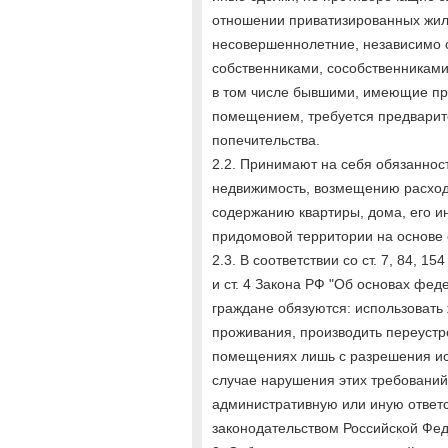
отношении приватизированных жил
несовершеннолетние, независимо о
собственниками, сособственниками
в том числе бывшими, имеющие п
помещением, требуется предварит
попечительства.
2.2. Принимают на себя обязанност
недвижимость, возмещению расходо
содержанию квартиры, дома, его и
придомовой территории на основе 
2.3. В соответствии со ст. 7, 84, 
и ст. 4 Закона РФ "Об основах фе
граждане обязуются: использовать
проживания, производить переустр
помещениях лишь с разрешения ис
случае нарушения этих требований
административную или иную ответс
законодательством Российской Фе