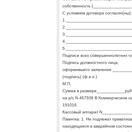
собственность (________________
С условием договора согласен(ны):
1.___________________________
2.___________________________
3.___________________________
4.___________________________
5.___________________________
Подписи всех совершеннолетних ч
Подпись должностного лица,
оформившего заявление ________
(подпись) (ф.и.о.)
М.П.
Сумма в размере____________руб.
на р/с N 467938 В Коммерческом н
191016.
Кассовый аппарат N____________
Памятка: 1. Не подлежат привати
находящиеся в аварийном состоян