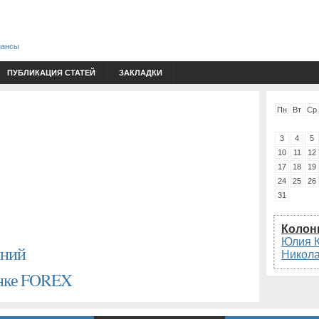
нансы
ПУБЛИКАЦИЯ СТАТЕЙ
ЗАКЛАДКИ
Пн
Вт
Ср
3
4
5
10
11
12
17
18
19
24
25
26
31
Колон
Юлия 
аний
Никол
ынке FOREX