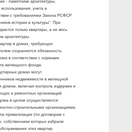
ме - памятнике архитектуры,
 использования, учета и
ствии с требованиями Закона РСФСР
иков истории и культуры". При
даются только квартиры, а не весь
м архитектуры.
вартир в домах, требующих
телем сохраняется обязанность
ома в соответствии с нормами
нта жилищного фонда.
артирных домах могут
енников недвижимости в жилищной
 домом, включая контроль издержек и
ующих и ремонтных организаций.
дома в целом осуществляется
монтно-строительными организациями,
а приватизации (по договорам с
р, собственники которых избрали
бслуживания этих квартир.