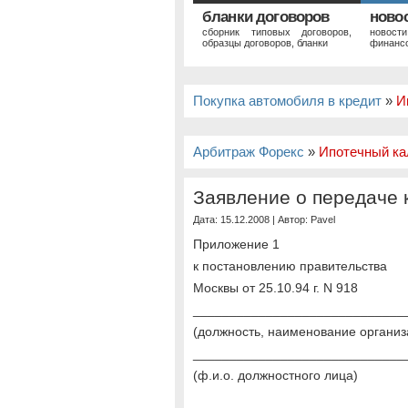
бланки договоров
ново
сборник типовых договоров,
новост
образцы договоров, бланки
финансо
Покупка автомобиля в кредит
»
И
Арбитраж Форекс
»
Ипотечный ка
Заявление о передаче 
Дата: 15.12.2008 | Автор:
Pavel
Приложение 1
к постановлению правительства
Москвы от 25.10.94 г. N 918
_____________________________
(должность, наименование организ
_____________________________
(ф.и.о. должностного лица)