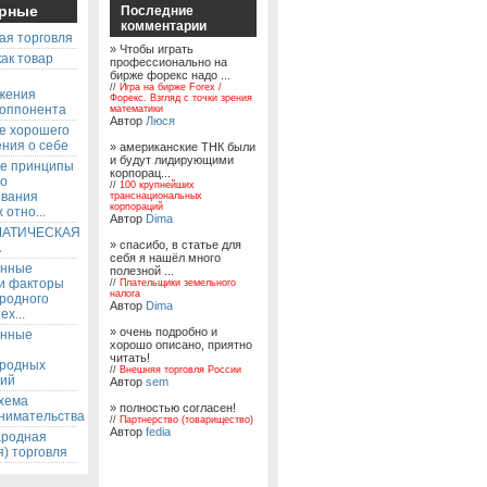
рные
Последние
комментарии
ая торговля
» Чтобы играть
ак товар
профессионально на
бирже форекс надо ...
ы
//
Игра на бирже Forex /
жения
Форекс. Взгляд с точки зрения
 оппонента
математики
Автор
Люся
е хорошего
ния о себе
» американские ТНК были
и будут лидирующими
е принципы
корпорац...
го
//
100 крупнейших
ования
транснациональных
корпораций
 отно...
Автор
Dima
АТИЧЕСКАЯ
» спасибо, в статье для
А
себя я нашёл много
енные
полезной ...
 и факторы
//
Плательщики земельного
налога
родного
Автор
Dima
ех...
» очень подробно и
енные
хорошо описано, приятно
читать!
родных
//
Внешняя торговля России
ий
Автор
sem
хема
» полностью согласен!
нимательства
//
Партнерство (товарищество)
Автор
fedia
родная
) торговля