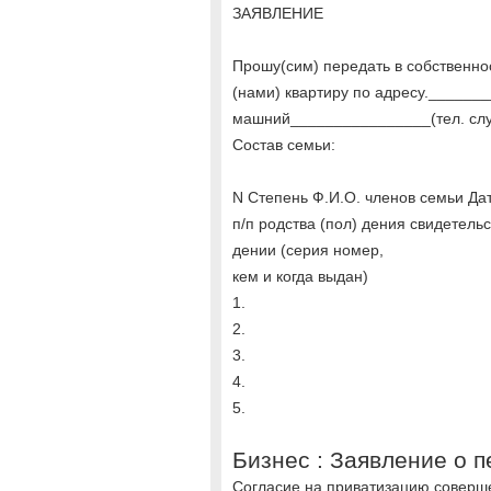
ЗАЯВЛЕНИЕ
Прошу(сим) передать в собственн
(нами) квартиру по адресу.______
машний________________(тел. сл
Состав семьи:
N Степень Ф.И.О. членов семьи Да
п/п родства (пол) дения свидетельс
дении (серия номер,
кем и когда выдан)
1.
2.
3.
4.
5.
Бизнес : Заявление о 
Согласие на приватизацию соверш