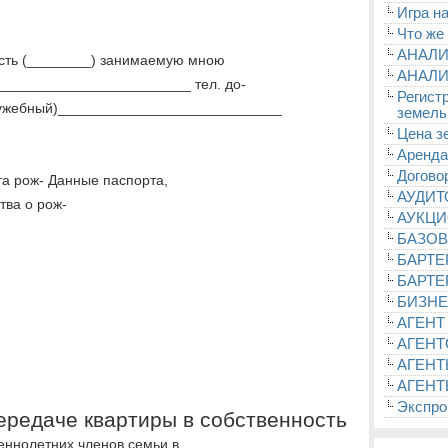
Игра на
Что же
АНАЛИ
ость (________) занимаемую мною
АНАЛИ
_________________________ тел. до-
Регист
ужебный)____________________________
земель
Цена з
Аренда
Догово
та рож- Данные паспорта,
АУДИ
тва о рож-
АУКЦ
БАЗОВ
БАРТЕ
БАРТЕ
БИЗНЕ
АГЕНТ
АГЕНТ
АГЕНТ
АГЕНТ
Экспроп
передаче квартиры в собственность
еннолетних членов семьи в