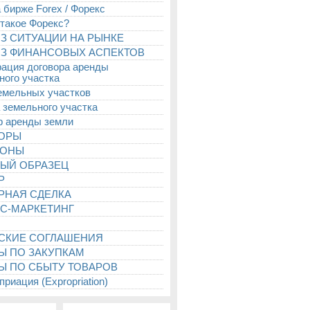
 бирже Forex / Форекс
 такое Форекс?
З СИТУАЦИИ НА РЫНКЕ
З ФИНАНСОВЫХ АСПЕКТОВ
рация договора аренды
ного участка
емельных участков
 земельного участка
р аренды земли
ТОРЫ
ИОНЫ
ЫЙ ОБРАЗЕЦ
Р
РНАЯ СДЕЛКА
С-МАРКЕТИНГ
СКИЕ СОГЛАШЕНИЯ
Ы ПО ЗАКУПКАМ
Ы ПО СБЫТУ ТОВАРОВ
риация (Expropriation)