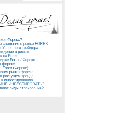
акое Форекс?
е сведения о рынке FOREX
л Успешного трейдера
ждение о рисках
к на Forex
бирже Forex / Форекс
а форекс
а Forex (Форекс)
огия рынка форекс
а растущем тренде
 к инвестированию
 МНЕ ИНВЕСТИРОВАТЬ?
вают виды страхования?