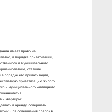
________________________________
________________________________
________________________________
________________________________
данин имеет право на
латно, в порядке приватизации,
рственного и муниципального
ершеннолетние, ставшие
в порядке его приватизации,
бесплатную приватизацию жилого
ого и муниципального жилищного
ршеннолетия.
ами квартиры:
сдавать в аренду, совершать
акону. Для совершения сделок в