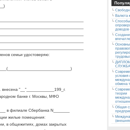
Популя
__)
Свободн
Валюта к
_____________________________________
Способ
опровер
_____________________________________
доводов
_____________________________________
Создани
впечатле
_____________________________________
Основны
_____________________________________
правово
регулир
ленов семьи удостоверяю:
трудовых
ДИПЛОМ
СЛУЖБ
___(___________________________)
Соврем
условия
междуна
обмена т
 внесена "__"____________199_г.
Соврем
теории
ародном банке г. Москвы, МФО
междуна
отношен
Общая с
___ в филиале Сбербанка N_______
предпри
Междуна
зации жилые помещения:
(внешняя
ии, в общежитиях, домах закрытых