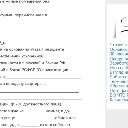
бные жилые помещения без
и сумма, перечисленная в
_г.
Что же т
я на основании Указа Президента
Основны
30 прави
обеспечении ускоренной
Предупре
енности в г. Москве" и Закона РФ
Заработо
Игра на 
ний в Закон РСФСР "О приватизации
Взгляд н
ает_________________________________
Работа н
Терминол
сти передачу квартиры в
Убытки н
____________________________________
Пять фаз
ВО ЧТО
_____________________________________
Какие бы
ции, ф.и.о. должностного лица)
остоящую из__________комнат, в до-
по улице_________________ общей пло-
площадью________ кв.м. в собствен-