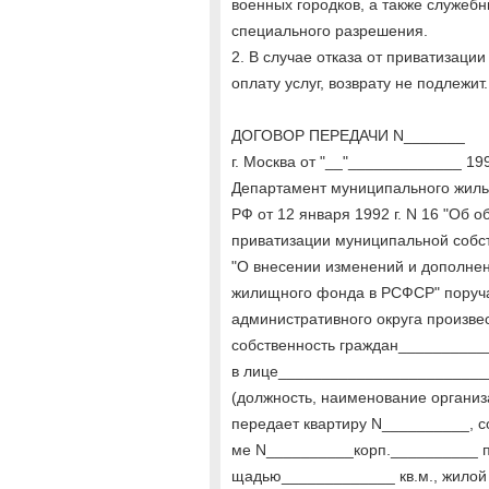
военных городков, а также служе
специального разрешения.
2. В случае отказа от приватизаци
оплату услуг, возврату не подлежит.
ДОГОВОР ПЕРЕДАЧИ N_______
г. Москва от "__"_____________ 199
Департамент муниципального жиль
РФ от 12 января 1992 г. N 16 "Об 
приватизации муниципальной собств
"О внесении изменений и дополне
жилищного фонда в РСФСР" поруч
административного округа произве
собственность граждан_________
в лице_______________________
(должность, наименование организа
передает квартиру N__________, с
ме N__________корп.__________ 
щадью_____________ кв.м., жилой 