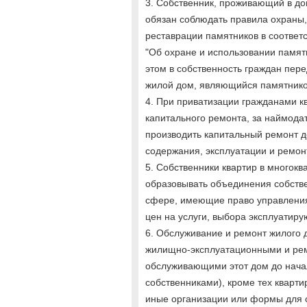
3. Собственник, проживающий в до
обязан соблюдать правила охраны,
реставрации памятников в соответ
"Об охране и использовании памятн
этом в собственность граждан пере
жилой дом, являющийся памятнико
4. При приватизации гражданами к
капитального ремонта, за наймода
производить капитальный ремонт д
содержания, эксплуатации и ремо
5. Собственники квартир в многокв
образовывать объединения собств
сфере, имеющие право управления
цен на услуги, выбора эксплуатир
6. Обслуживание и ремонт жилого 
жилищно-эксплуатационными и ре
обслуживающими этот дом до начал
собственниками), кроме тех кварти
иные организации или формы для о