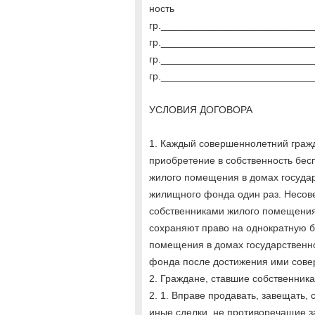
ность
гр.__________________________
гр.__________________________
гр.__________________________
гр.__________________________
УСЛОВИЯ ДОГОВОРА
1. Каждый совершеннолетний граж
приобретение в собственность бесп
жилого помещения в домах госуда
жилищного фонда один раз. Несов
собственниками жилого помещения 
сохраняют право на однократную 
помещения в домах государственн
фонда после достижения ими сове
2. Граждане, ставшие собственник
2. 1. Вправе продавать, завещать, 
иные сделки, не противоречащие з