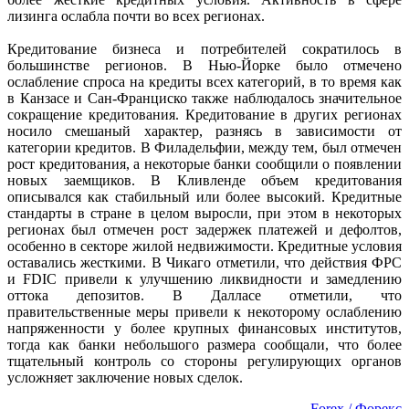
лизинга ослабла почти во всех регионах.
Кредитование бизнеса и потребителей сократилось в
большинстве регионов. В Нью-Йорке было отмечено
ослабление спроса на кредиты всех категорий, в то время как
в Канзасе и Сан-Франциско также наблюдалось значительное
сокращение кредитования. Кредитование в других регионах
носило смешаный характер, разнясь в зависимости от
категории кредитов. В Филадельфии, между тем, был отмечен
рост кредитования, а некоторые банки сообщили о появлении
новых заемщиков. В Кливленде объем кредитования
описывался как стабильный или более высокий. Кредитные
стандарты в стране в целом выросли, при этом в некоторых
регионах был отмечен рост задержек платежей и дефолтов,
особенно в секторе жилой недвижимости. Кредитные условия
оставались жесткими. В Чикаго отметили, что действия ФРС
и FDIC привели к улучшению ликвидности и замедлению
оттока депозитов. В Далласе отметили, что
правительственные меры привели к некоторому ослаблению
напряженности у более крупных финансовых институтов,
тогда как банки небольшого размера сообщали, что более
тщательный контроль со стороны регулирующих органов
усложняет заключение новых сделок.
Forex / Форекс