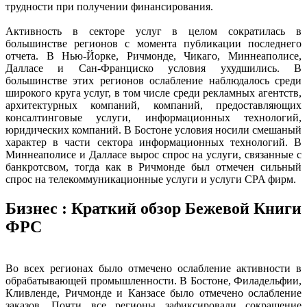
трудности при получении финансирования.
Активность в секторе услуг в целом сократилась в
большинстве регионов с момента публикации последнего
отчета. В Нью-Йорке, Ричмонде, Чикаго, Миннеаполисе,
Далласе и Сан-Франциско условия ухудшились. В
большинстве этих регионов ослабление наблюдалось среди
широкого круга услуг, в том числе среди рекламных агентств,
архитектурных компаний, компаний, предоставляющих
консалтинговые услуги, информационных технологий,
юридических компаний. В Бостоне условия носили смешаный
характер в части сектора информационных технологий. В
Миннеаполисе и Далласе вырос спрос на услуги, связанные с
банкротсвом, тогда как в Ричмонде был отмечен сильный
спрос на телекоммуникационные услуги и услуги CPA фирм.
Бизнес : Краткий обзор Бежевой Книги
ФРС
Во всех регионах было отмечено ослабление активности в
обрабатывающей промышленности. В Бостоне, Филадельфии,
Кливленде, Ричмонде и Канзасе было отмечено ослабление
заказов. Почти все регионы зафиксировали сокращение