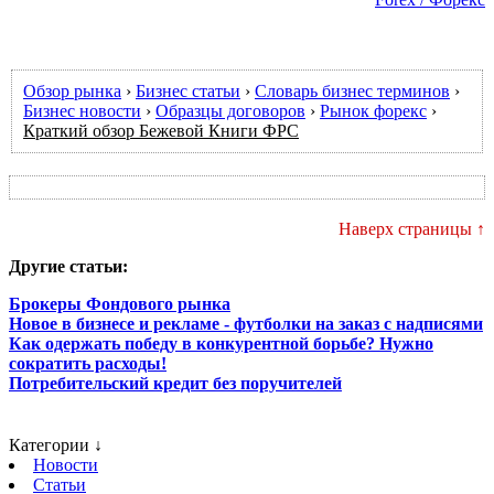
Обзор рынка
›
Бизнес статьи
›
Словарь бизнес терминов
›
Бизнес новости
›
Образцы договоров
›
Рынок форекс
›
Краткий обзор Бежевой Книги ФРС
Наверх страницы ↑
Другие статьи:
Брокеры Фондового рынка
Новое в бизнесе и рекламе - футболки на заказ с надписями
Как одержать победу в конкурентной борьбе? Нужно
сократить расходы!
Потребительский кредит без поручителей
Категории ↓
Новости
Статьи