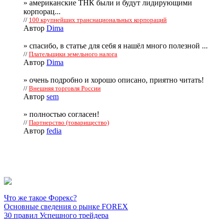
» американские ТНК были и будут лидирующими
корпорац...
//
100 крупнейших транснациональных корпораций
Автор
Dima
» спасибо, в статье для себя я нашёл много полезной ...
//
Плательщики земельного налога
Автор
Dima
» очень подробно и хорошо описано, приятно читать!
//
Внешняя торговля России
Автор
sem
» полностью согласен!
//
Партнерство (товарищество)
Автор
fedia
Что же такое Форекс?
Основные сведения о рынке FOREX
30 правил Успешного трейдера