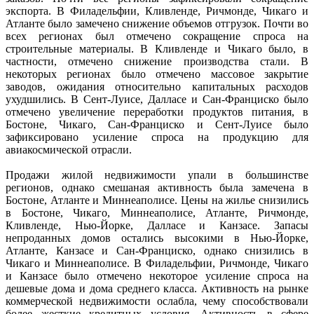
экспорта. В Филадельфии, Кливленде, Ричмонде, Чикаго и
Атланте было замечено снижение объемов отгрузок. Почти во
всех регионах был отмечено сокращение спроса на
строительные материалы. В Кливленде и Чикаго было, в
частности, отмечено снижение производства стали. В
некоторых регионах было отмечено массовое закрытие
заводов, ожидания относительно капитальных расходов
ухудшились. В Сент-Луисе, Далласе и Сан-Франциско было
отмечено увеличение переработки продуктов питания, в
Бостоне, Чикаго, Сан-Франциско и Сент-Луисе было
зафиксировано усиление спроса на продукцию для
авиакосмической отрасли.
Продажи жилой недвижимости упали в большинстве
регионов, однако смешаная активность была замечена в
Бостоне, Атланте и Миннеаполисе. Цены на жилье снизились
в Бостоне, Чикаго, Миннеаполисе, Атланте, Ричмонде,
Кливленде, Нью-Йорке, Далласе и Канзасе. Запасы
непроданных домов остались высокими в Нью-Йорке,
Атланте, Канзасе и Сан-Франциско, однако снизились в
Чикаго и Миннеаполисе. В Филадельфии, Ричмонде, Чикаго
и Канзасе было отмечено некоторое усиление спроса на
дешевые дома и дома среднего класса. Активность на рынке
коммерческой недвижимости ослабла, чему способствовали
более жесткие кредитных условия. Активность в сфере