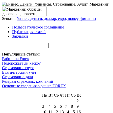
Seur.ru -
бизнес, деньги, доллар, евро, money, финансы
Пользовательское соглашение
Публикация статей
Закладки
Популярные статьи:
Работа на Forex
Подорожает ли каско?
Страхование груза
Бухгалтерский учет
Страхование дачи
Резервы страховых компаний
Основные сведения о рынке FOREX
Пн
Вт
Ср
Чт
Пт
Сб
Вс
1
2
3
4
5
6
7
8
9
10
11
12
13
14
15
16