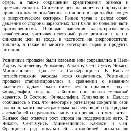
сфере, а также сокращении кредитования бизнеса и
промышленности. Снижение цен на конечную продукцию
привело к началу ослабления активности в горнодобывающем
и энергетическом секторах. Рынок труда в целом ослаб,
давления со стороны заработных плат были по большей части
приглушенными. Ценовые давления характеризовались
ослаблением, учитывая некоторый рост розничных цен и
снижение цен на входе, в частности на энергоносители,
топливо, а также на многие категории сырья и продукты
питания.
Розничные продажи были слабыми или сокращались в Нью-
Йорке, Кливленде, Ричмонде, Атланте, Сент-Луисе, Чикаго,
Миннеаполисе, Далласе и Сан-Франциско. В Канзасе
потребительские расходы резко сократились. Розничные
продажи стабилизировались в сравнении с недавним
падением, однако были ниже чем в прошлом году в
Филадельфии, тогда как в Бостоне они носили смешаный
характер. В Бостоне, Филадельфии, Кливленде и Далласе
сообщалось о том, что некоторые ритейлеры сократили свои
планы по капитальным расходам на следующий год. Продажи
автомобилей сократились с момента прошлого отчета, хотя в
Канзасе был отмечен рост спроса на подержанные авто. В
Чикаго, Сент-Луисе, Миннеаполисе, Канзасе и Сан-
Франциско ряд покупателей автомобилей испытывали