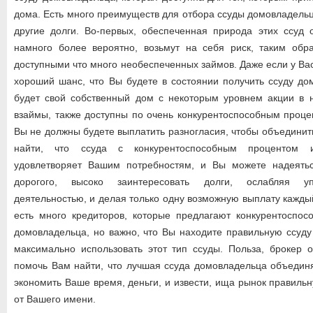
дома. Есть много преимуществ для отбора ссуды домовладельц
другие долги. Во-первых, обеспеченная природа этих ссуд о
намного более вероятно, возьмут на себя риск, таким обр
доступными что много необеспеченных займов. Даже если у Вас
хороший шанс, что Вы будете в состоянии получить ссуду до
будет свой собственный дом с некоторым уровнем акции в 
взаймы, также доступны по очень конкурентоспособным процен
Вы не должны будете выплатить разногласия, чтобы объединит
найти, что ссуда с конкурентоспособным процентом
удовлетворяет Вашим потребностям, и Вы можете надеятьс
дорогого, высоко заинтересовать долги, ослабляя у
деятельностью, и делая только одну возможную выплату кажды
есть много кредиторов, которые предлагают конкурентоспос
домовладельца, но важно, что Вы находите правильную ссуду
максимально использовать этот тип ссуды. Польза, брокер 
помочь Вам найти, что лучшая ссуда домовладельца объедин
экономить Ваше время, деньги, и извести, ища рынок правиль
от Вашего имени.