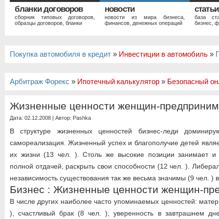
бланки договоров
новости
статьи
сборник типовых договоров,
новости из мира бизнеса,
база ст
образцы договоров, бланки
финансов, денежных операций
бизнес, ф
Покупка автомобиля в кредит
»
Инвестиции в автомобиль
»
Арбитраж Форекс
»
Ипотечный калькулятор
»
Безопасный он
Жизненные ценности женщин-предприним
Дата: 02.12.2008 | Автор:
Pashka
В структуре жизненных ценностей бизнес-леди доминиру
самореализация. Жизненный успех и благополучие детей являе
их жизни (13 чел. ). Столь же высокие позиции занимает и
полной отдачей, раскрыть свои способности (12 чел. ). Либера
независимость существования так же весьма значимы (9 чел. ) в
Бизнес : Жизненные ценности женщин-пр
В числе других наиболее часто упоминаемых ценностей: матер
), счастливый брак (8 чел. ), уверенность в завтрашнем дне