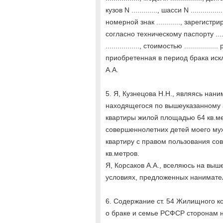
кузов N ............., шасси N ...........
номерной знак ............, зарегистриро
согласно техническому паспорту ......
................., стоимостью .................
приобретенная в период брака ис
А.А.
5. Я, Кузнецова Н.Н., являясь на
находящегося по вышеуказанному а
квартиры жилой площадью 64 кв.ме
совершеннолетних детей моего муж
квартиру с правом пользования со
кв.метров.
Я, Корсаков А.А., вселяюсь на вы
условиях, предложенных нанимате
6. Содержание ст. 54 Жилищного ко
о браке и семье РСФСР сторонам 