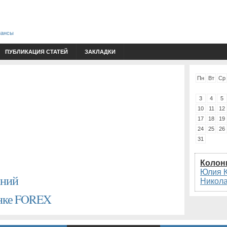
нансы
ПУБЛИКАЦИЯ СТАТЕЙ
ЗАКЛАДКИ
Пн
Вт
Ср
3
4
5
10
11
12
17
18
19
24
25
26
31
Колон
Юлия 
аний
Никол
ынке FOREX