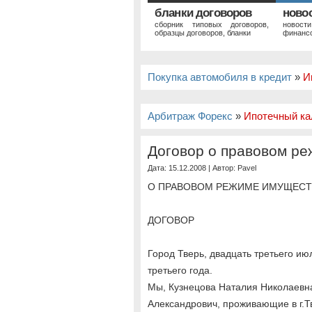
бланки договоров
ново
сборник типовых договоров,
новост
образцы договоров, бланки
финансо
Покупка автомобиля в кредит
»
И
Арбитраж Форекс
»
Ипотечный ка
Договор о правовом ре
Дата: 15.12.2008 | Автор:
Pavel
О ПРАВОВОМ РЕЖИМЕ ИМУЩЕСТ
ДОГОВОР
Город Тверь, двадцать третьего ию
третьего года.
Мы, Кузнецова Наталия Николаевн
Александрович, проживающие в г.Тв