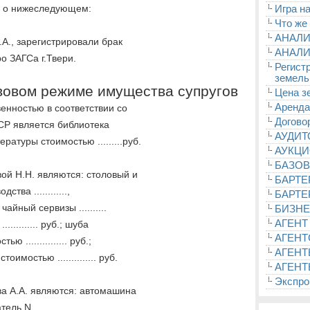
р о нижеследующем:
Игра на
Что же
АНАЛИ
.А., зарегистрировали брак
АНАЛИ
о ЗАГСа г.Твери.
Регист
земель
авовом режиме имущества супругов
Цена з
Аренда
енностью в соответствии со
Догово
ФСР является библиотека
АУДИ
атуры стоимостью .........руб.
АУКЦ
БАЗОВ
ой Н.Н. являются: столовый и
БАРТЕ
ства ............,
БАРТЕ
 чайный сервизы ..........
БИЗНЕ
АГЕНТ
............ руб.; шуба
АГЕНТ
 ............... руб.;
АГЕНТ
имостью .............. руб.
АГЕНТ
Экспроп
ва А.А. являются: автомашина
гатель N ........,