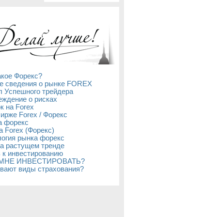
акое Форекс?
е сведения о рынке FOREX
л Успешного трейдера
ждение о рисках
к на Forex
бирже Forex / Форекс
а форекс
а Forex (Форекс)
огия рынка форекс
а растущем тренде
 к инвестированию
 МНЕ ИНВЕСТИРОВАТЬ?
вают виды страхования?