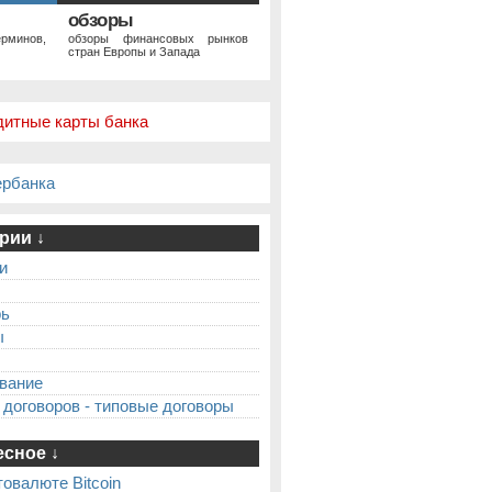
обзоры
рминов,
обзоры финансовых рынков
стран Европы и Запада
дитные карты банка
ербанка
рии ↓
и
рь
ы
вание
 договоров - типовые договоры
сное ↓
товалюте Bitcoin