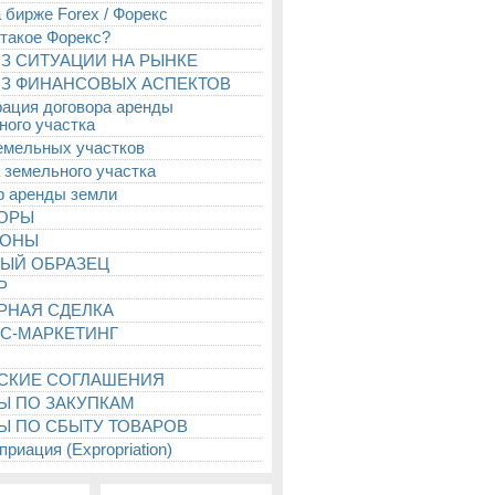
 бирже Forex / Форекс
 такое Форекс?
З СИТУАЦИИ НА РЫНКЕ
З ФИНАНСОВЫХ АСПЕКТОВ
рация договора аренды
ного участка
емельных участков
 земельного участка
р аренды земли
ТОРЫ
ИОНЫ
ЫЙ ОБРАЗЕЦ
Р
РНАЯ СДЕЛКА
С-МАРКЕТИНГ
СКИЕ СОГЛАШЕНИЯ
Ы ПО ЗАКУПКАМ
Ы ПО СБЫТУ ТОВАРОВ
риация (Expropriation)