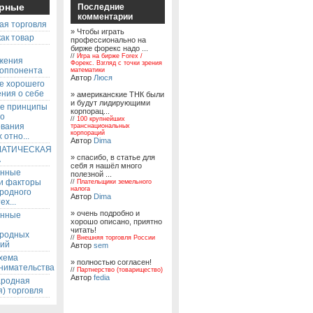
рные
Последние
комментарии
ая торговля
» Чтобы играть
ак товар
профессионально на
бирже форекс надо ...
ы
//
Игра на бирже Forex /
жения
Форекс. Взгляд с точки зрения
 оппонента
математики
Автор
Люся
е хорошего
ния о себе
» американские ТНК были
и будут лидирующими
е принципы
корпорац...
го
//
100 крупнейших
ования
транснациональных
корпораций
 отно...
Автор
Dima
АТИЧЕСКАЯ
» спасибо, в статье для
А
себя я нашёл много
енные
полезной ...
 и факторы
//
Плательщики земельного
налога
родного
Автор
Dima
ех...
» очень подробно и
енные
хорошо описано, приятно
читать!
родных
//
Внешняя торговля России
ий
Автор
sem
хема
» полностью согласен!
нимательства
//
Партнерство (товарищество)
Автор
fedia
родная
) торговля