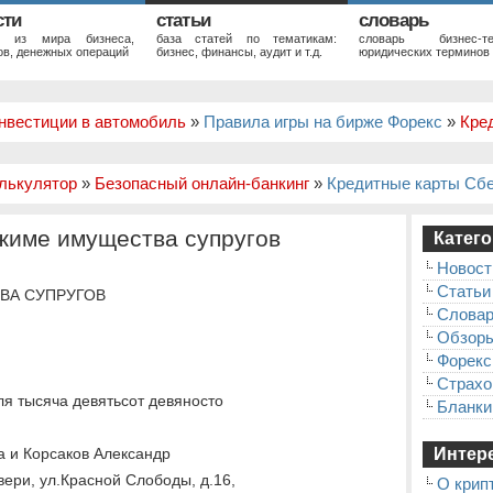
сти
статьи
словарь
и из мира бизнеса,
база статей по тематикам:
словарь бизнес-те
в, денежных операций
бизнес, финансы, аудит и т.д.
юридических терминов
нвестиции в автомобиль
»
Правила игры на бирже Форекс
»
Кре
лькулятор
»
Безопасный онлайн-банкинг
»
Кредитные карты Сб
жиме имущества супругов
Катего
Новост
Статьи
ВА СУПРУГОВ
Слова
Обзор
Форекс
Страхо
ля тысяча девятьсот девяносто
Бланки
а и Корсаков Александр
Интере
ери, ул.Красной Слободы, д.16,
О крип