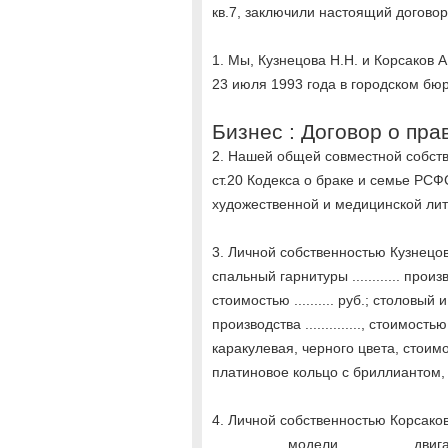
кв.7, заключили настоящий догово
1. Мы, Кузнецова Н.Н. и Корсаков А
23 июля 1993 года в городском бюр
Бизнес : Договор о пр
2. Нашей общей совместной собств
ст.20 Кодекса о браке и семье РС
художественной и медицинской литер
3. Личной собственностью Кузнецов
спальный гарнитуры ............ производ
стоимостью .......... руб.; столовый и
производства .............., стоимостью .
каракулевая, черного цвета, стоимостью
платиновое кольцо с бриллиантом, сто
4. Личной собственностью Корсако
................., модели ................, дви