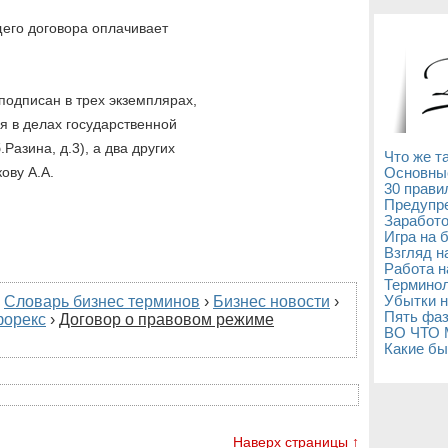
его договора оплачивает
подписан в трех экземплярах,
я в делах государственной
Разина, д.3), а два других
Что же т
ову А.А.
Основны
30 прави
Предупре
Заработо
Игра на 
Взгляд н
Работа н
Терминол
›
Словарь бизнес терминов
›
Бизнес новости
›
Убытки н
Пять фаз
форекс
›
Договор о правовом режиме
ВО ЧТО
Какие бы
Наверх страницы ↑