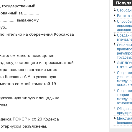
Популя
....., государственный
Свободн
ванный за .............
Валюта к
.........., выданному
Способ
опровер
 руб.,
доводов
ключительно на сбережения Корсакова
Создани
впечатле
Основны
правово
регулир
нимателем жилого помещения,
трудовых
дресу, состоящего из трехкомнатной
ДИПЛОМ
СЛУЖБ
тра, вселяю с согласия моих
Соврем
а Косакова А.А. в указанную
условия
междуна
вместно со мной комнатой 19
обмена т
Соврем
теории
шеуказанную жилую площадь на
междуна
отношен
лем.
Общая с
предпри
Междуна
декса РСФСР и ст. 20 Кодекса
(внешняя
нотариусом разъяснены.