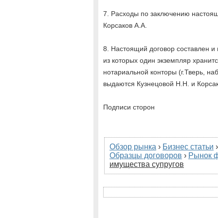
7. Расходы по заключению настоящ
Корсаков А.А.
8. Настоящий договор составлен и 
из которых один экземпляр хранитс
нотариальной конторы (г.Тверь, наб.
выдаются Кузнецовой Н.Н. и Корсак
Подписи сторон
Обзор рынка
›
Бизнес статьи
Образцы договоров
›
Рынок 
имущества супругов