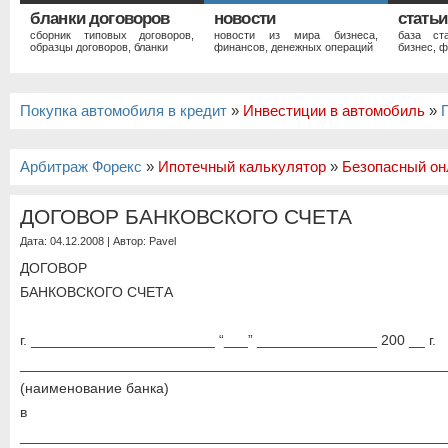
бланки договоров
новости
статьи
сборник типовых договоров,
новости из мира бизнеса,
база ст
образцы договоров, бланки
финансов, денежных операций
бизнес, ф
Покупка автомобиля в кредит
»
Инвестиции в автомобиль
»
Арбитраж Форекс
»
Ипотечный калькулятор
»
Безопасный он
ДОГОВОР БАНКОВСКОГО СЧЕТА
Дата: 04.12.2008 | Автор:
Pavel
ДОГОВОР
БАНКОВСКОГО СЧЕТА
г. _______________________ “___” _______________ 200 __ г.
_____________________________________________________
(наименование банка)
в ли
_____________________________________________________