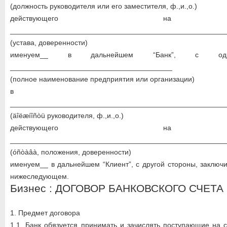
(должность руководителя или его заместителя, ф.,и.,о.)
действующего на о
_____________________________________________________
(устава, доверенности)
именуем__ в дальнейшем “Банк”, с од
________________________________________
(полное наименование предприятия или организации)
в ли
_____________________________________________________
(äîëæíîñòü руководителя, ф.,и.,о.)
действующего на о
_____________________________________________________
(óñòàâà, положения, доверенности)
именуем__ в дальнейшем “Клиент”, с другой стороны, заключ
нижеследующем.
Бизнес : ДОГОВОР БАНКОВСКОГО СЧЕТА
1. Предмет договора
1.1. Банк обязуется принимать и зачислять поступающие на с