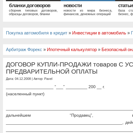
бланки договоров
новости
статьи
сборник типовых договоров,
новости из мира бизнеса,
база ст
образцы договоров, бланки
финансов, денежных операций
бизнес, ф
Покупка автомобиля в кредит
»
Инвестиции в автомобиль
»
Арбитраж Форекс
»
Ипотечный калькулятор
»
Безопасный он
ДОГОВОР КУПЛИ-ПРОДАЖИ товаров С 
ПРЕДВАРИТЕЛЬНОЙ ОПЛАТЫ
Дата: 04.12.2008 | Автор:
Pavel
____________________ “___” _________ 200 __ г.
(населенный пункт)
_____________________________________________________
дальнейшем “Продавец
_________________________________________________, дей
_______________________________________________________