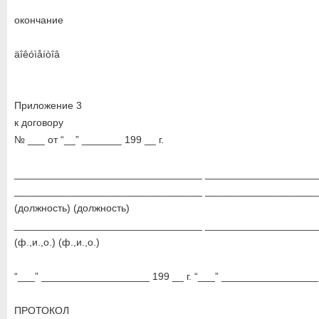
окончание
äîêóìåíòîâ
Приложение 3
к договору
№ ___ от “__” _______ 199 __ г.
_________________________________ ___________________
_________________________________ ___________________
(должность) (должность)
_________________________________ ___________________
(ф.,и.,о.) (ф.,и.,о.)
“___” ___________________ 199 __ г. “___” _________________ 
ПРОТОКОЛ