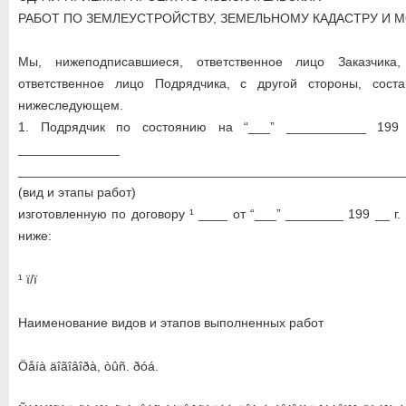
РАБОТ ПО ЗЕМЛЕУСТРОЙСТВУ, ЗЕМЕЛЬНОМУ КАДАСТРУ И 
Мы, нижеподписавшиеся, ответственное лицо Заказчика
ответственное лицо Подрядчика, с другой стороны, сост
нижеследующем.
1. Подрядчик по состоянию на “___” ___________ 199 
______________
_____________________________________________________
(вид и этапы работ)
изготовленную по договору ¹ ____ от “___” ________ 199 __ г
ниже:
¹ ï/ï
Наименование видов и этапов выполненных работ
Öåíà äîãîâîðà, òûñ. ðóá.