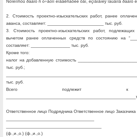
Ñòîèìîñòü ðàáîò ñ ó÷åòîì èíäåêñàöèè öåí, èçìåíåíèÿ îáúåìîâ ðàáîò è
2. Стоимость проектно-изыскательских работ, ранее оплаче
аванса, составляет: _______________________ тыс. руб.
3. Стоимость проектно-изыскательских работ, подлежащих
вычетом ранее оплаченных средств по состоянию на “___
составляет: ________________ тыс. руб.
Кроме того:
налог на добавленную стоимость _______________________
тыс. руб.;
_____________________________________________________
тыс. руб.
Всего подлежит к 
_____________________________________________________ты
Ответственное лицо Подрядчика Ответственное лицо Заказчика
____________________________________
_______________________________________
(ф.,и.,о.) (ф.,и.,о.)