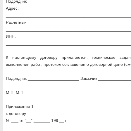
Подрядчик
Адрес:
_____________________________________________________
Расчетный 
_____________________________________________________
ИНН:
_____________________________________________________
К настоящему договору прилагаются: техническое зада
выполнения работ, протокол соглашения о договорной цене (см
Подрядчик ______________________ Заказчик _____________
М.П. М.П.
Приложение 1
к договору
№ ___ от “__” _______ 199 __ г.