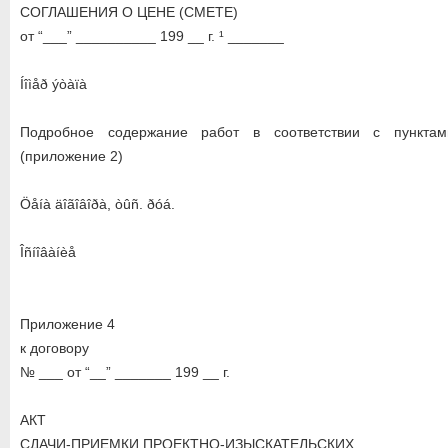
СОГЛАШЕНИЯ О ЦЕНЕ (СМЕТЕ)
от “___” __________ 199 __ г. ¹ _______
Íîìåð ýòàïà
Подробное содержание работ в соответствии с пунктам
(приложение 2)
Öåíà äîãîâîðà, òûñ. ðóá.
Îñíîâàíèå
Приложение 4
к договору
№ ___ от “__” _______ 199 __ г.
АКТ
СДАЧИ-ПРИЕМКИ ПРОЕКТНО-ИЗЫСКАТЕЛЬСКИХ