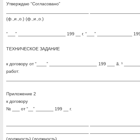
Утверждаю “Согласовано”
_________________________________ ___________________
(ф.,и.,о.) (ф.,и.,о.)
“___” ___________________ 199 __ г. “___” ______________ 199 
ТЕХНИЧЕСКОЕ ЗАДАНИЕ
к договору от “____” ___________________ 199 ___ ã. ¹ ____
работ:
_____________________________________________________
Приложение 2
к договору
№ ___ от “__” _______ 199 __ г.
_________________________________ ___________________
_________________________________ ___________________
(должность) (должность)