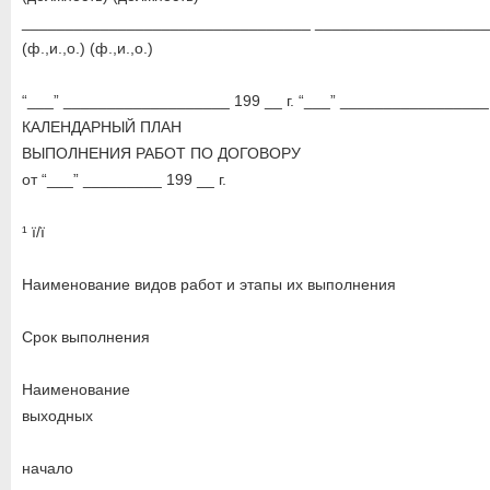
_________________________________ ___________________
(ф.,и.,о.) (ф.,и.,о.)
“___” ___________________ 199 __ г. “___” _________________ 
КАЛЕНДАРНЫЙ ПЛАН
ВЫПОЛНЕНИЯ РАБОТ ПО ДОГОВОРУ
от “___” _________ 199 __ г.
¹ ï/ï
Наименование видов работ и этапы их выполнения
Срок выполнения
Наименование
выходных
начало