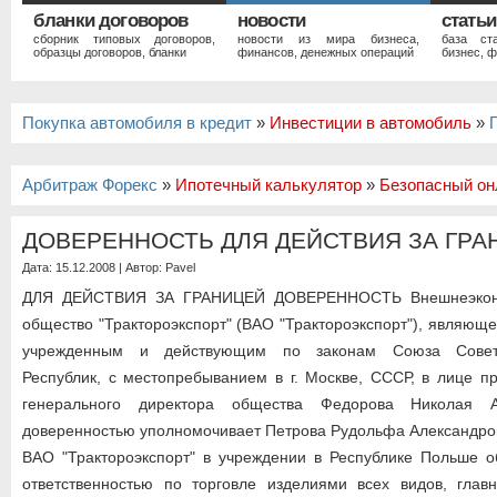
бланки договоров
новости
статьи
сборник типовых договоров,
новости из мира бизнеса,
база ст
образцы договоров, бланки
финансов, денежных операций
бизнес, ф
Покупка автомобиля в кредит
»
Инвестиции в автомобиль
»
Арбитраж Форекс
»
Ипотечный калькулятор
»
Безопасный он
ДОВЕРЕННОСТЬ ДЛЯ ДЕЙСТВИЯ ЗА ГРА
Дата: 15.12.2008 | Автор:
Pavel
ДЛЯ ДЕЙСТВИЯ ЗА ГРАНИЦЕЙ ДОВЕРЕННОСТЬ Внешнеэконо
общество "Трактороэкспорт" (ВАО "Трактороэкспорт"), являющ
учрежденным и действующим по законам Союза Советс
Республик, с местопребыванием в г. Москве, СССР, в лице п
генерального директора общества Федорова Николая А
доверенностью уполномочивает Петрова Рудольфа Александро
ВАО "Трактороэкспорт" в учреждении в Республике Польше о
ответственностью по торговле изделиями всех видов, гла