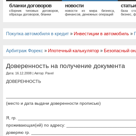
бланки договоров
новости
статьи
сборник типовых договоров,
новости из мира бизнеса,
база ст
образцы договоров, бланки
финансов, денежных операций
бизнес, ф
Покупка автомобиля в кредит
»
Инвестиции в автомобиль
»
Арбитраж Форекс
»
Ипотечный калькулятор
»
Безопасный он
Доверенность на получение документа
Дата: 16.12.2008 | Автор:
Pavel
ДОВЕРЕННОСТЬ
_____________________________________________________
(место и дата выдачи доверенности прописью)
Я, гр. ________________________________________________
проживающая(ий) по адресу: ____________________________
доверяю гр. ___________________________________________