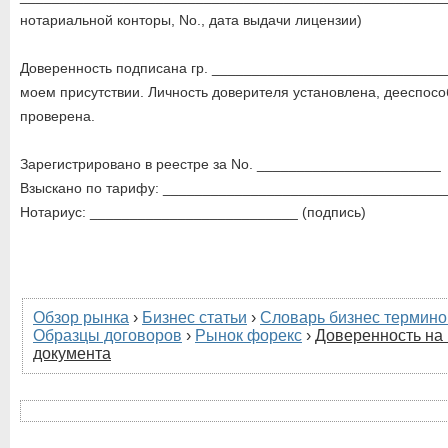
нотариальной конторы, Nо., дата выдачи лицензии)
Доверенность подписана гр. _____________________________
моем присутствии. Личность доверителя установлена, дееспосо
проверена.
Зарегистрировано в реестре за No. _______________________
Взыскано по тарифу: ____________________________________
Нотариус: __________________________ (подпись)
Обзор рынка
›
Бизнес статьи
›
Словарь бизнес термино
Образцы договоров
›
Рынок форекс
›
Доверенность на
документа