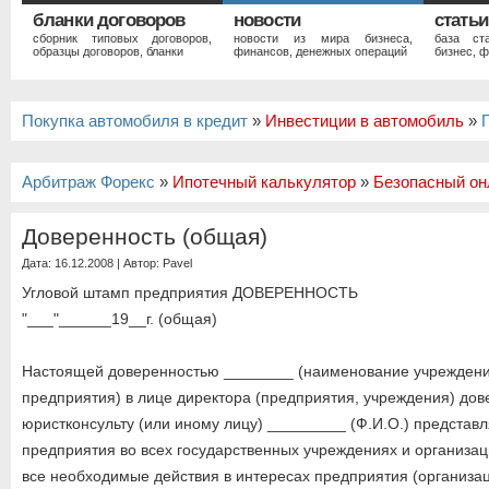
бланки договоров
новости
статьи
сборник типовых договоров,
новости из мира бизнеса,
база ст
образцы договоров, бланки
финансов, денежных операций
бизнес, ф
Покупка автомобиля в кредит
»
Инвестиции в автомобиль
»
Арбитраж Форекс
»
Ипотечный калькулятор
»
Безопасный он
Доверенность (общая)
Дата: 16.12.2008 | Автор:
Pavel
Угловой штамп предприятия ДОВЕРЕННОСТЬ
"___"______19__г. (общая)
Настоящей доверенностью ________ (наименование учреждени
предприятия) в лице директора (предприятия, учреждения) дов
юристконсульту (или иному лицу) _________ (Ф.И.О.) представ
предприятия во всех государственных учреждениях и организац
все необходимые действия в интересах предприятия (организа