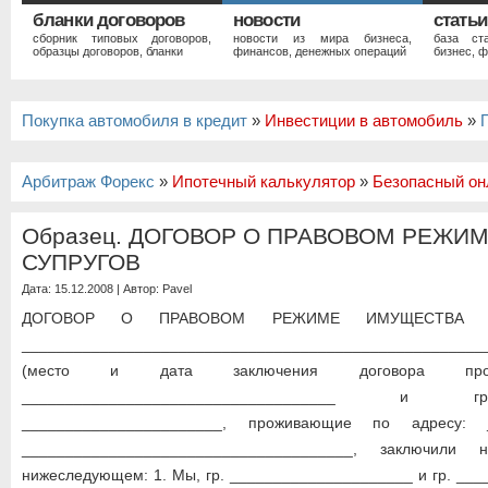
бланки договоров
новости
статьи
сборник типовых договоров,
новости из мира бизнеса,
база ст
образцы договоров, бланки
финансов, денежных операций
бизнес, ф
Покупка автомобиля в кредит
»
Инвестиции в автомобиль
»
Арбитраж Форекс
»
Ипотечный калькулятор
»
Безопасный он
Образец. ДОГОВОР О ПРАВОВОМ РЕЖИ
СУПРУГОВ
Дата: 15.12.2008 | Автор:
Pavel
ДОГОВОР О ПРАВОВОМ РЕЖИМЕ ИМУЩЕСТВА С
_____________________________________________________
(место и дата заключения договора пр
____________________________________ и г
_______________________, проживающие по адресу: _
______________________________________, заключили
нижеследующем: 1. Мы, гр. _____________________ и гр. __