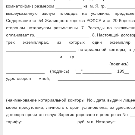
комнатой(ми) размером ___________ кв. м. Я, гр. __________
вышеуказанную жилую площадь на условиях, предложе
Содержание ст. 54 Жилищного кодекса РСФСР и ст. 20 Кодекс
сторонам нотариусом разъяснены. 7. Расходы по заключен
оплачивает гр. ______________________. 8. Настоящий догово
трех экземплярах, из которых один экземпляр
_____________________________ нотариальной конторы, а д
___________________ и гр. ____________________
____________________ ________________ (подпись) 
________________ (подпись) "__"____________ 199__ 
удостоверен мной, ______________________________
__________________
_____________________________________________________
(наименование нотариальной конторы, Nо., дата выдачи лицен
моем присутствии, личность сторон установлена, их дееспосо
договора прочитан вслух. Зарегистрировано в реестре за Nо. 
тарифу: ______________________ руб. м.п. Нотариус: _______