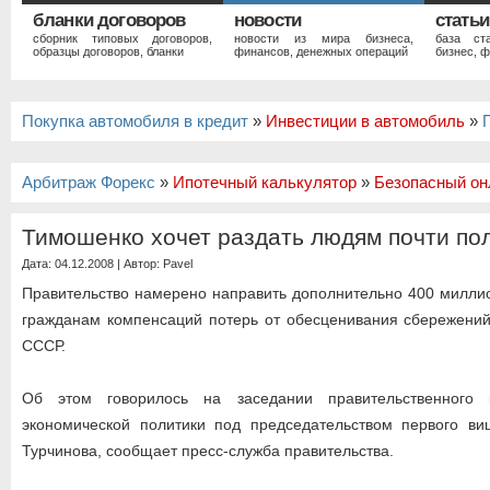
бланки договоров
новости
статьи
сборник типовых договоров,
новости из мира бизнеса,
база ст
образцы договоров, бланки
финансов, денежных операций
бизнес, ф
Покупка автомобиля в кредит
»
Инвестиции в автомобиль
»
Арбитраж Форекс
»
Ипотечный калькулятор
»
Безопасный он
Тимошенко хочет раздать людям почти п
Дата: 04.12.2008 | Автор:
Pavel
Правительство намерено направить дополнительно 400 милли
гражданам компенсаций потерь от обесценивания сбережений
СССР.
Об этом говорилось на заседании правительственного 
экономической политики под председательством первого ви
Турчинова, сообщает пресс-служба правительства.